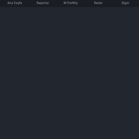
Ana Sayfa
Raporlar
M.Portföy
Radar
Diğer
İletişim
Bilgi ve Reklam için bizimle iletişime geçin!
iletisim@hedeffiyat.com.tr