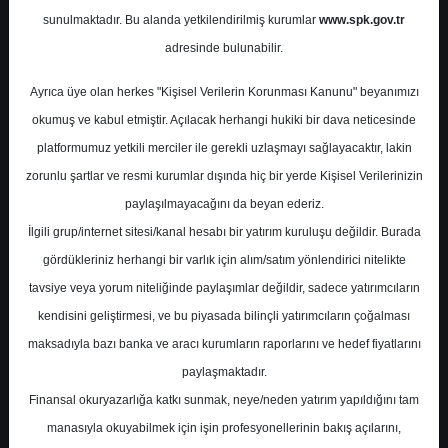
Raporu
sunulmaktadır. Bu alanda yetkilendirilmiş kurumlar
www.spk.gov.tr
adresinde bulunabilir.
Ak Yatırım
26 Ekim 2023
Ayrıca üye olan herkes "Kişisel Verilerin Korunması Kanunu" beyanımızı
okumuş ve kabul etmiştir. Açılacak herhangi hukiki bir dava neticesinde
platformumuz yetkili merciler ile gerekli uzlaşmayı sağlayacaktır, lakin
zorunlu şartlar ve resmi kurumlar dışında hiç bir yerde Kişisel Verilerinizin
paylaşılmayacağını da beyan ederiz.
İlgili grup/internet sitesi/kanal hesabı bir yatırım kuruluşu değildir. Burada
gördükleriniz herhangi bir varlık için alım/satım yönlendirici nitelikte
A-
A+
tavsiye veya yorum niteliğinde paylaşımlar değildir, sadece yatırımcıların
kendisini geliştirmesi, ve bu piyasada bilinçli yatırımcıların çoğalması
Ak Yatırım, Tüpraş için hedef fiyatını 187,50
maksadıyla bazı banka ve aracı kurumların raporlarını ve hedef fiyatlarını
TL'den 200,00 TL'ye yükseltti, tavsiyesini
paylaşmaktadır.
'Endeks üstü Getiri' olarak korudu
Finansal okuryazarlığa katkı sunmak, neye/neden yatırım yapıldığını tam
manasıyla okuyabilmek için işin profesyonellerinin bakış açılarını,