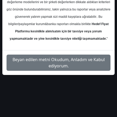
Perşembe, 26 Ekim 2023 00:00
değerleme modellerini ve bir şirketi değerlerken dikkate aldıkları kriterleri
göz önünde bulundurabilirsiniz, lakin yalnızca bu raporlar veya analizlere
S.No
Dosya Adı
İndir
güvenerek yatırım yapmak sizi maddi kayıplara uğratabilir.. Bu
bilgiler/paylaşımlar kurum&banka raporları olmakla birlikte
Hedef Fiyat
ak-yatirim-tupras-
İlgili Dosyayı
1
Platformu kesinlikle alım/satım için bir tavsiye veya yorum
raporu84
İndir
yapmamaktadır ve yine kesinlikle tavsiye niteliği taşımamaktadır.
"
Beyan edilen metni Okudum, Anladım ve Kabul
ediyorum.
1