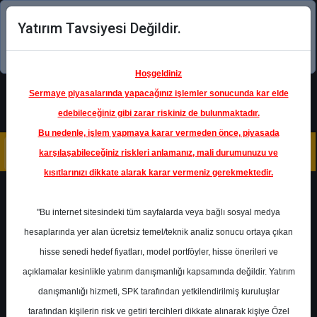
Yatırım Tavsiyesi Değildir.
Şimdi uygulamayı indirin!
Hoşgeldiniz
Sermaye piyasalarında yapacağınız işlemler sonucunda kar elde
edebileceğiniz gibi zarar riskiniz de bulunmaktadır.
Bu nedenle, işlem yapmaya karar vermeden önce, piyasada
karşılaşabileceğiniz riskleri anlamanız, mali durumunuzu ve
kısıtlarınızı dikkate alarak karar vermeniz gerekmektedir.
Geri Dön
"Bu internet sitesindeki tüm sayfalarda veya bağlı sosyal medya
hesaplarında yer alan ücretsiz temel/teknik analiz sonucu ortaya çıkan
Ana Sayfa
Raporlar
Ak Yatırım
hisse senedi hedef fiyatları, model portföyler, hisse önerileri ve
Rapor Detay
açıklamalar kesinlikle yatırım danışmanlığı kapsamında değildir. Yatırım
danışmanlığı hizmeti, SPK tarafından yetkilendirilmiş kuruluşlar
Ak Yatırım - Tüpraş
tarafından kişilerin risk ve getiri tercihleri dikkate alınarak kişiye Özel