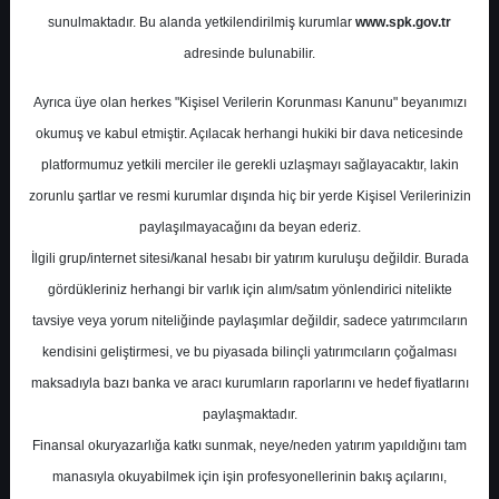
sunulmaktadır. Bu alanda yetkilendirilmiş kurumlar
www.spk.gov.tr
Yapı Kredi Yatırım
31 Ocak 2025
adresinde bulunabilir.
Ayrıca üye olan herkes "Kişisel Verilerin Korunması Kanunu" beyanımızı
okumuş ve kabul etmiştir. Açılacak herhangi hukiki bir dava neticesinde
platformumuz yetkili merciler ile gerekli uzlaşmayı sağlayacaktır, lakin
zorunlu şartlar ve resmi kurumlar dışında hiç bir yerde Kişisel Verilerinizin
paylaşılmayacağını da beyan ederiz.
İlgili grup/internet sitesi/kanal hesabı bir yatırım kuruluşu değildir. Burada
A-
A+
gördükleriniz herhangi bir varlık için alım/satım yönlendirici nitelikte
Yapı Kredi Yatırım, AKBNK-Akbank için hedef
tavsiye veya yorum niteliğinde paylaşımlar değildir, sadece yatırımcıların
fiyatını 82 TL, tavsiyesini "tut" olarak
kendisini geliştirmesi, ve bu piyasada bilinçli yatırımcıların çoğalması
korudu.
maksadıyla bazı banka ve aracı kurumların raporlarını ve hedef fiyatlarını
paylaşmaktadır.
Finansal okuryazarlığa katkı sunmak, neye/neden yatırım yapıldığını tam
Cuma, 31 Ocak 2025 00:00
manasıyla okuyabilmek için işin profesyonellerinin bakış açılarını,