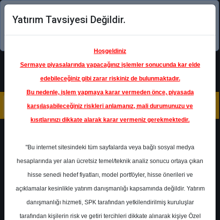
Yatırım Tavsiyesi Değildir.
Şimdi uygulamayı indirin!
Hoşgeldiniz
Sermaye piyasalarında yapacağınız işlemler sonucunda kar elde
edebileceğiniz gibi zarar riskiniz de bulunmaktadır.
Bu nedenle, işlem yapmaya karar vermeden önce, piyasada
karşılaşabileceğiniz riskleri anlamanız, mali durumunuzu ve
kısıtlarınızı dikkate alarak karar vermeniz gerekmektedir.
Geri Dön
"Bu internet sitesindeki tüm sayfalarda veya bağlı sosyal medya
hesaplarında yer alan ücretsiz temel/teknik analiz sonucu ortaya çıkan
Ana Sayfa
Raporlar
hisse senedi hedef fiyatları, model portföyler, hisse önerileri ve
Yapı Kredi Yatırım
Rapor Detay
açıklamalar kesinlikle yatırım danışmanlığı kapsamında değildir. Yatırım
danışmanlığı hizmeti, SPK tarafından yetkilendirilmiş kuruluşlar
AKBNK - Hedef Fiyat
tarafından kişilerin risk ve getiri tercihleri dikkate alınarak kişiye Özel