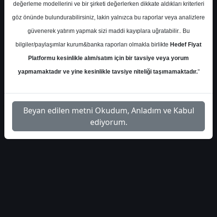
değerleme modellerini ve bir şirketi değerlerken dikkate aldıkları kriterleri
S.No
Dosya Adı
İndir
göz önünde bulundurabilirsiniz, lakin yalnızca bu raporlar veya analizlere
yapi-kredi-akbnk-hedef-
İlgili
güvenerek yatırım yapmak sizi maddi kayıplara uğratabilir.. Bu
1
fiyat-503858
Dosyayı İndir
bilgiler/paylaşımlar kurum&banka raporları olmakla birlikte
Hedef Fiyat
Platformu kesinlikle alım/satım için bir tavsiye veya yorum
yapmamaktadır ve yine kesinlikle tavsiye niteliği taşımamaktadır.
"
1
Beyan edilen metni Okudum, Anladım ve Kabul
ediyorum.