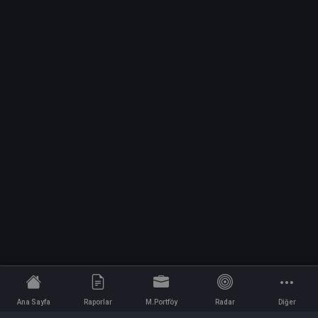
Ana Sayfa
Raporlar
M.Portföy
Radar
Diğer