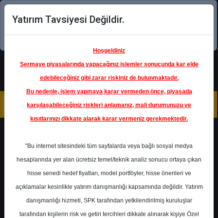
Yatırım Tavsiyesi Değildir.
Şimdi uygulamayı indirin!
Hoşgeldiniz
Sermaye piyasalarında yapacağınız işlemler sonucunda kar elde
edebileceğiniz gibi zarar riskiniz de bulunmaktadır.
Bu nedenle, işlem yapmaya karar vermeden önce, piyasada
karşılaşabileceğiniz riskleri anlamanız, mali durumunuzu ve
kısıtlarınızı dikkate alarak karar vermeniz gerekmektedir.
Geri Dön
"Bu internet sitesindeki tüm sayfalarda veya bağlı sosyal medya
hesaplarında yer alan ücretsiz temel/teknik analiz sonucu ortaya çıkan
Ana Sayfa
Raporlar
Deniz Yatırım
hisse senedi hedef fiyatları, model portföyler, hisse önerileri ve
Rapor Detay
açıklamalar kesinlikle yatırım danışmanlığı kapsamında değildir. Yatırım
danışmanlığı hizmeti, SPK tarafından yetkilendirilmiş kuruluşlar
Aksa Enerji - Hedef Fiyat
tarafından kişilerin risk ve getiri tercihleri dikkate alınarak kişiye Özel