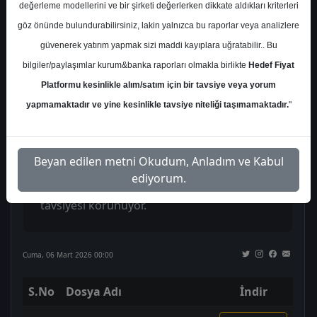
FAVÖK marjı %29,5’e yükseldi ve kârlılıkta
değerleme modellerini ve bir şirketi değerlerken dikkate aldıkları kriterleri
uluslararası operasyonların güçlü katkısı
göz önünde bulundurabilirsiniz, lakin yalnızca bu raporlar veya analizlere
dikkat çekti.
güvenerek yatırım yapmak sizi maddi kayıplara uğratabilir.. Bu
bilgiler/paylaşımlar kurum&banka raporları olmakla birlikte
Hedef Fiyat
Şirketin net borcu 47,9 milyar TL’ye
Platformu kesinlikle alım/satım için bir tavsiye veya yorum
yükselerek Net Borç/FAVÖK oranı 4,0x
yapmamaktadır ve yine kesinlikle tavsiye niteliği taşımamaktadır.
"
seviyesine çıktı. Devam eden yatırımlar ve
yeni santrallerin katkısıyla gelir
Beyan edilen metni Okudum, Anladım ve Kabul
görünümünün desteklenmesi beklenirken
ediyorum.
hedef fiyat 95 TL’ye yükseltilerek “AL”
tavsiyesi korunuyor.
Cuma, 06 Mart 2026 00:00
S.No
Dosya Adı
İndir