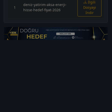
İlgili
deniz-yatirim-aksa-enerji-
1
Dosyayı
hisse-hedef-fiyat-2026
İndir
1