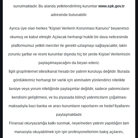
sunulmaktadır. Bu alanda yetkilendirilmiş kurumlar
www.spk.gov.tr
Deniz Yatırım
06 Mart 2026
adresinde bulunabilir.
Ayrıca üye olan herkes "Kişisel Verilerin Korunması Kanunu" beyanımızı
okumuş ve kabul etmiştir. Açılacak herhangi hukiki bir dava neticesinde
platformumuz yetkili merciler ile gerekli uzlaşmayı sağlayacaktır, lakin
zorunlu şartlar ve resmi kurumlar dışında hiç bir yerde Kişisel Verilerinizin
paylaşılmayacağını da beyan ederiz.
İlgili grup/internet sitesi/kanal hesabı bir yatırım kuruluşu değildir. Burada
A-
A+
gördükleriniz herhangi bir varlık için alım/satım yönlendirici nitelikte
Aksa Enerji 4Ç25’te 9,9 milyar TL satış geliri,
tavsiye veya yorum niteliğinde paylaşımlar değildir, sadece yatırımcıların
2,9 milyar TL FAVÖK ve 1,14 milyar TL net
kendisini geliştirmesi, ve bu piyasada bilinçli yatırımcıların çoğalması
kâr açıkladı; net kâr beklentilerin üzerinde
maksadıyla bazı banka ve aracı kurumların raporlarını ve hedef fiyatlarını
gerçekleşirken satışlar beklentinin hafif
paylaşmaktadır.
altında kaldı. Satışlardaki reel daralmaya
Finansal okuryazarlığa katkı sunmak, neye/neden yatırım yapıldığını tam
rağmen marjlarda iyileşme görülürken
manasıyla okuyabilmek için işin profesyonellerinin bakış açılarını,