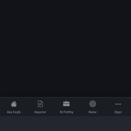
Ana Sayfa
Raporlar
M.Portföy
Radar
Diğer