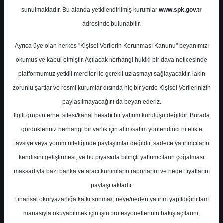
Raporu
sunulmaktadır. Bu alanda yetkilendirilmiş kurumlar
www.spk.gov.tr
adresinde bulunabilir.
Gedik Yatırım
10 Mayıs 2024
Ayrıca üye olan herkes "Kişisel Verilerin Korunması Kanunu" beyanımızı
okumuş ve kabul etmiştir. Açılacak herhangi hukiki bir dava neticesinde
platformumuz yetkili merciler ile gerekli uzlaşmayı sağlayacaktır, lakin
zorunlu şartlar ve resmi kurumlar dışında hiç bir yerde Kişisel Verilerinizin
paylaşılmayacağını da beyan ederiz.
İlgili grup/internet sitesi/kanal hesabı bir yatırım kuruluşu değildir. Burada
gördükleriniz herhangi bir varlık için alım/satım yönlendirici nitelikte
A-
A+
tavsiye veya yorum niteliğinde paylaşımlar değildir, sadece yatırımcıların
kendisini geliştirmesi, ve bu piyasada bilinçli yatırımcıların çoğalması
Gedik Yatırımın Aksa Enerji için hedef fiyatı
maksadıyla bazı banka ve aracı kurumların raporlarını ve hedef fiyatlarını
48,14 TL, tavsiyesi ise 'Endeks Üstü Getiri'
paylaşmaktadır.
oldu.
Finansal okuryazarlığa katkı sunmak, neye/neden yatırım yapıldığını tam
manasıyla okuyabilmek için işin profesyonellerinin bakış açılarını,