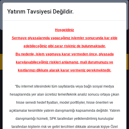
Yatırım Tavsiyesi Değildir.
Şimdi uygulamayı indirin!
Hoşgeldiniz
Sermaye piyasalarında yapacağınız işlemler sonucunda kar elde
edebileceğiniz gibi zarar riskiniz de bulunmaktadır.
Bu nedenle, işlem yapmaya karar vermeden önce, piyasada
karşılaşabileceğiniz riskleri anlamanız, mali durumunuzu ve
kısıtlarınızı dikkate alarak karar vermeniz gerekmektedir.
Geri Dön
"Bu internet sitesindeki tüm sayfalarda veya bağlı sosyal medya
hesaplarında yer alan ücretsiz temel/teknik analiz sonucu ortaya çıkan
Ana Sayfa
Raporlar
Gedik Yatırım
hisse senedi hedef fiyatları, model portföyler, hisse önerileri ve
Rapor Detay
açıklamalar kesinlikle yatırım danışmanlığı kapsamında değildir. Yatırım
danışmanlığı hizmeti, SPK tarafından yetkilendirilmiş kuruluşlar
Aksa Enerji - Hedef Fiyat
tarafından kişilerin risk ve getiri tercihleri dikkate alınarak kişiye Özel