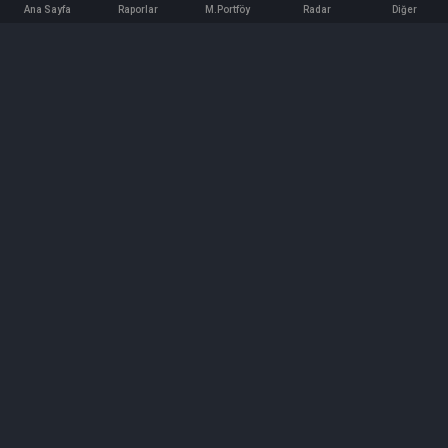
Ana Sayfa
Raporlar
M.Portföy
Radar
Diğer
İletişim
Bilgi ve Reklam için bizimle iletişime geçin!
iletisim@hedeffiyat.com.tr