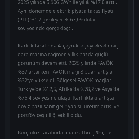
2025 yılında 5.906 GWh ile yıllık %17,8 arttı.
Aynı dönemde elektrik piyasa takas fiyatı
(PTF) %1,7 gerileyerek 67,09 dolar
seviyesinde gerçekleşti.
Karlılık tarafında 4. çeyrekte çeyreksel marj
daralmasına rağmen yıllık bazda güçlü
görünüm devam etti. 2025 yılında FAVÖK
%37 artarken FAVÖK marjı 8 puan artışla
%32’ye yükseldi. Bölgesel FAVÖK marjları
Türkiye’de %12,5, Afrika’da %78,2 ve Asya’da
%76,4 seviyesine ulaştı. Karlılıktaki artışta
döviz bazlı sabit gelir yapısı, üretim artışı ve
portföy çeşitliliği etkili oldu.
Borçluluk tarafında finansal borç %6, net