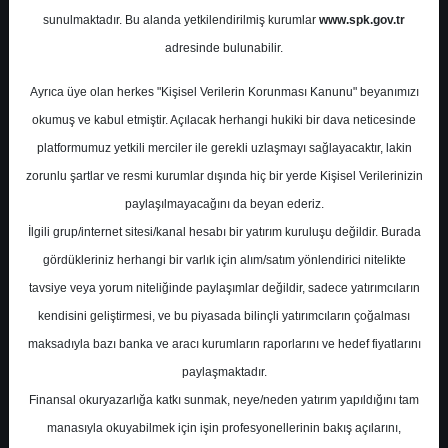
sunulmaktadır. Bu alanda yetkilendirilmiş kurumlar
www.spk.gov.tr
Marbaş Menkul Değerler
adresinde bulunabilir.
06 Mart 2026
Ayrıca üye olan herkes "Kişisel Verilerin Korunması Kanunu" beyanımızı
okumuş ve kabul etmiştir. Açılacak herhangi hukiki bir dava neticesinde
platformumuz yetkili merciler ile gerekli uzlaşmayı sağlayacaktır, lakin
zorunlu şartlar ve resmi kurumlar dışında hiç bir yerde Kişisel Verilerinizin
paylaşılmayacağını da beyan ederiz.
İlgili grup/internet sitesi/kanal hesabı bir yatırım kuruluşu değildir. Burada
gördükleriniz herhangi bir varlık için alım/satım yönlendirici nitelikte
tavsiye veya yorum niteliğinde paylaşımlar değildir, sadece yatırımcıların
A-
A+
kendisini geliştirmesi, ve bu piyasada bilinçli yatırımcıların çoğalması
Marbaş Menkul AKSEN - Aksa Enerji
maksadıyla bazı banka ve aracı kurumların raporlarını ve hedef fiyatlarını
hissesi için hedef fiyatını 64.3 TL'den 96
paylaşmaktadır.
TL'ye yükseltti, tavsiyesini AL olarak
Finansal okuryazarlığa katkı sunmak, neye/neden yatırım yapıldığını tam
korudu.
manasıyla okuyabilmek için işin profesyonellerinin bakış açılarını,