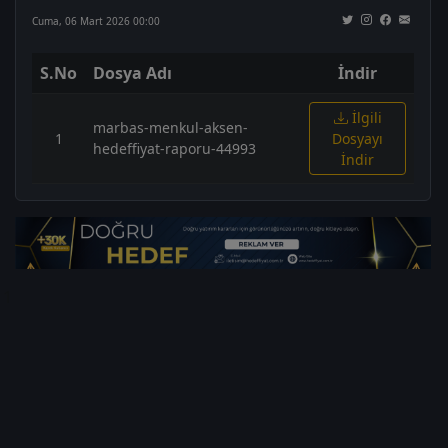
Cuma, 06 Mart 2026 00:00
S.No
Dosya Adı
İndir
İlgili
marbas-menkul-aksen-
1
Dosyayı
hedeffiyat-raporu-44993
İndir
1