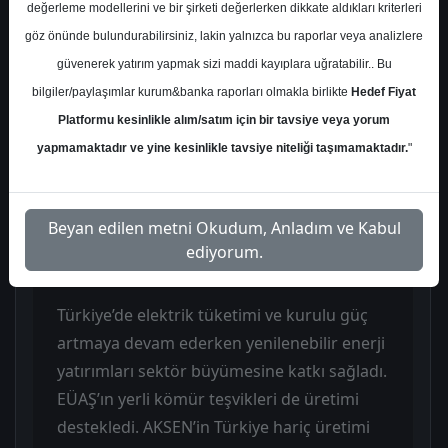
değerleme modellerini ve bir şirketi değerlerken dikkate aldıkları kriterleri
AKSEN, 2025 yılı 4. çeyrekte 9,92 milyar TL
göz önünde bulundurabilirsiniz, lakin yalnızca bu raporlar veya analizlere
hasılat, 2,93 milyar TL FAVÖK ve 1,14 milyar
güvenerek yatırım yapmak sizi maddi kayıplara uğratabilir.. Bu
TL net kâr açıklayarak beklentilere paralel
bilgiler/paylaşımlar kurum&banka raporları olmakla birlikte
Hedef Fiyat
sonuçlar elde etti. 4Ç25’te gelirler yıllık
Platformu kesinlikle alım/satım için bir tavsiye veya yorum
bazda %12,4 daralırken, 2025 yılı genelinde
yapmamaktadır ve yine kesinlikle tavsiye niteliği taşımamaktadır.
"
satışlar %2 artış gösterdi. Bölgesel bazda
Türkiye satışları %0,8 ve Asya %21,5
Beyan edilen metni Okudum, Anladım ve Kabul
artarken Afrika tarafında %13,2 daralma
ediyorum.
görüldü.
Türkiye’de elektrik tüketimi ve kurulu güç
artmaya devam ederken yenilenebilir enerji
yatırımları sektör büyümesine katkı sağladı.
EÜAŞ’ın yerli kömür teşvikleri de üretimi
destekledi. AKSEN’in Türkiye hariç üretimi