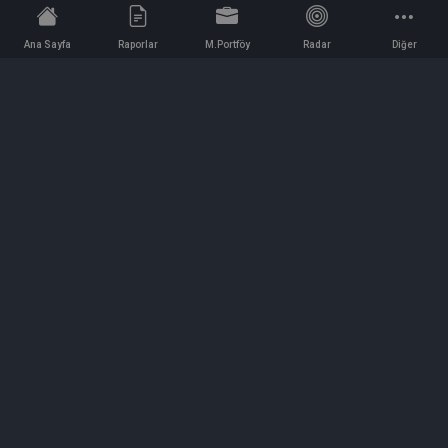
Ana Sayfa
Raporlar
M.Portföy
Radar
Diğer
İletişim
Bilgi ve Reklam için bizimle iletişime geçin!