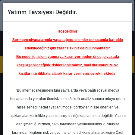
Yatırım Tavsiyesi Değildir.
Şimdi uygulamayı indirin!
Hoşgeldiniz
Sermaye piyasalarında yapacağınız işlemler sonucunda kar elde
edebileceğiniz gibi zarar riskiniz de bulunmaktadır.
Bu nedenle, işlem yapmaya karar vermeden önce, piyasada
karşılaşabileceğiniz riskleri anlamanız, mali durumunuzu ve
kısıtlarınızı dikkate alarak karar vermeniz gerekmektedir.
Geri Dön
"Bu internet sitesindeki tüm sayfalarda veya bağlı sosyal medya
hesaplarında yer alan ücretsiz temel/teknik analiz sonucu ortaya çıkan
Ana Sayfa
Raporlar
hisse senedi hedef fiyatları, model portföyler, hisse önerileri ve
Marbaş Menkul Değerler
açıklamalar kesinlikle yatırım danışmanlığı kapsamında değildir. Yatırım
Rapor Detay
danışmanlığı hizmeti, SPK tarafından yetkilendirilmiş kuruluşlar
AKSEN - Hedef Fiyat
tarafından kişilerin risk ve getiri tercihleri dikkate alınarak kişiye Özel