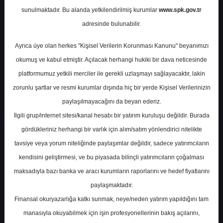
sunulmaktadır. Bu alanda yetkilendirilmiş kurumlar
www.spk.gov.tr
Halk Yatırım
07 Kasım 2024
adresinde bulunabilir.
Ayrıca üye olan herkes "Kişisel Verilerin Korunması Kanunu" beyanımızı
okumuş ve kabul etmiştir. Açılacak herhangi hukiki bir dava neticesinde
platformumuz yetkili merciler ile gerekli uzlaşmayı sağlayacaktır, lakin
zorunlu şartlar ve resmi kurumlar dışında hiç bir yerde Kişisel Verilerinizin
paylaşılmayacağını da beyan ederiz.
İlgili grup/internet sitesi/kanal hesabı bir yatırım kuruluşu değildir. Burada
A-
A+
gördükleriniz herhangi bir varlık için alım/satım yönlendirici nitelikte
Halk Yatırım Aksa Enerji için hedef fiyatını
tavsiye veya yorum niteliğinde paylaşımlar değildir, sadece yatırımcıların
57,0 TL'den 55,20 TL'ye düşürdü, tavsiyesini
kendisini geliştirmesi, ve bu piyasada bilinçli yatırımcıların çoğalması
'AL' olarak korudu.
maksadıyla bazı banka ve aracı kurumların raporlarını ve hedef fiyatlarını
paylaşmaktadır.
Finansal okuryazarlığa katkı sunmak, neye/neden yatırım yapıldığını tam
Perşembe, 07 Kasım 2024 00:00
manasıyla okuyabilmek için işin profesyonellerinin bakış açılarını,