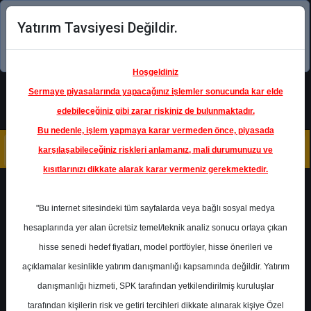
Yatırım Tavsiyesi Değildir.
Şimdi uygulamayı indirin!
Hoşgeldiniz
Sermaye piyasalarında yapacağınız işlemler sonucunda kar elde
edebileceğiniz gibi zarar riskiniz de bulunmaktadır.
Bu nedenle, işlem yapmaya karar vermeden önce, piyasada
karşılaşabileceğiniz riskleri anlamanız, mali durumunuzu ve
kısıtlarınızı dikkate alarak karar vermeniz gerekmektedir.
Geri Dön
"Bu internet sitesindeki tüm sayfalarda veya bağlı sosyal medya
hesaplarında yer alan ücretsiz temel/teknik analiz sonucu ortaya çıkan
Ana Sayfa
Raporlar
Halk Yatırım
hisse senedi hedef fiyatları, model portföyler, hisse önerileri ve
Rapor Detay
açıklamalar kesinlikle yatırım danışmanlığı kapsamında değildir. Yatırım
danışmanlığı hizmeti, SPK tarafından yetkilendirilmiş kuruluşlar
AKSEN - Hedef Fiyat
tarafından kişilerin risk ve getiri tercihleri dikkate alınarak kişiye Özel