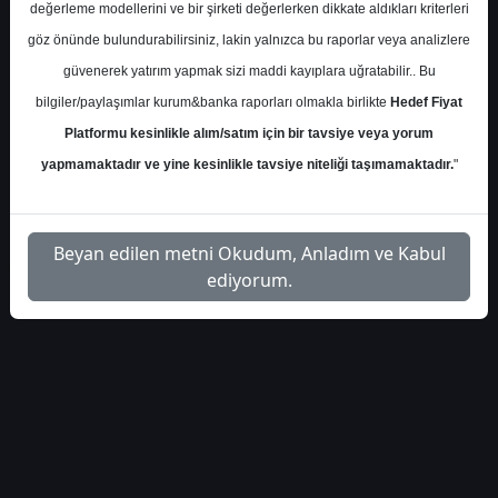
değerleme modellerini ve bir şirketi değerlerken dikkate aldıkları kriterleri
S.No
Dosya Adı
İndir
göz önünde bulundurabilirsiniz, lakin yalnızca bu raporlar veya analizlere
İlgili
güvenerek yatırım yapmak sizi maddi kayıplara uğratabilir.. Bu
halk-yatirim-aksen-hedef-
1
Dosyayı
bilgiler/paylaşımlar kurum&banka raporları olmakla birlikte
Hedef Fiyat
fiyat-raporu-449094
İndir
Platformu kesinlikle alım/satım için bir tavsiye veya yorum
yapmamaktadır ve yine kesinlikle tavsiye niteliği taşımamaktadır.
"
Beyan edilen metni Okudum, Anladım ve Kabul
1
ediyorum.