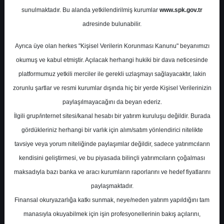
sunulmaktadır. Bu alanda yetkilendirilmiş kurumlar
www.spk.gov.tr
Garanti BBVA
04 Mart 2025
adresinde bulunabilir.
Ayrıca üye olan herkes "Kişisel Verilerin Korunması Kanunu" beyanımızı
okumuş ve kabul etmiştir. Açılacak herhangi hukiki bir dava neticesinde
platformumuz yetkili merciler ile gerekli uzlaşmayı sağlayacaktır, lakin
zorunlu şartlar ve resmi kurumlar dışında hiç bir yerde Kişisel Verilerinizin
paylaşılmayacağını da beyan ederiz.
İlgili grup/internet sitesi/kanal hesabı bir yatırım kuruluşu değildir. Burada
A-
A+
gördükleriniz herhangi bir varlık için alım/satım yönlendirici nitelikte
Garanti BBVA Yatırım, AKSEN-Aksa Enerji
tavsiye veya yorum niteliğinde paylaşımlar değildir, sadece yatırımcıların
için hedef fiyatını 62.5 TL, tavsiyesini
kendisini geliştirmesi, ve bu piyasada bilinçli yatırımcıların çoğalması
"endeks üstü getiri" olarak korudu
maksadıyla bazı banka ve aracı kurumların raporlarını ve hedef fiyatlarını
paylaşmaktadır.
Finansal okuryazarlığa katkı sunmak, neye/neden yatırım yapıldığını tam
Salı, 04 Mart 2025 00:00
manasıyla okuyabilmek için işin profesyonellerinin bakış açılarını,