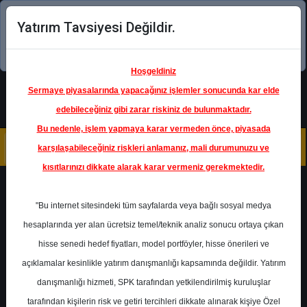
Yatırım Tavsiyesi Değildir.
Şimdi uygulamayı indirin!
Hoşgeldiniz
Sermaye piyasalarında yapacağınız işlemler sonucunda kar elde
edebileceğiniz gibi zarar riskiniz de bulunmaktadır.
Bu nedenle, işlem yapmaya karar vermeden önce, piyasada
karşılaşabileceğiniz riskleri anlamanız, mali durumunuzu ve
kısıtlarınızı dikkate alarak karar vermeniz gerekmektedir.
Geri Dön
"Bu internet sitesindeki tüm sayfalarda veya bağlı sosyal medya
hesaplarında yer alan ücretsiz temel/teknik analiz sonucu ortaya çıkan
Ana Sayfa
Raporlar
Garanti BBVA
hisse senedi hedef fiyatları, model portföyler, hisse önerileri ve
Rapor Detay
açıklamalar kesinlikle yatırım danışmanlığı kapsamında değildir. Yatırım
danışmanlığı hizmeti, SPK tarafından yetkilendirilmiş kuruluşlar
AKSEN - Hedef Fiyat
tarafından kişilerin risk ve getiri tercihleri dikkate alınarak kişiye Özel