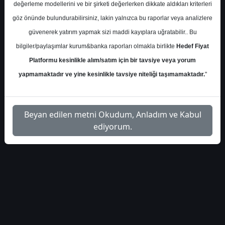
değerleme modellerini ve bir şirketi değerlerken dikkate aldıkları kriterleri
S.No
Dosya Adı
İndir
göz önünde bulundurabilirsiniz, lakin yalnızca bu raporlar veya analizlere
İlgili
güvenerek yatırım yapmak sizi maddi kayıplara uğratabilir.. Bu
garanti-bbva-aksa-enerji-
1
Dosyayı
bilgiler/paylaşımlar kurum&banka raporları olmakla birlikte
Hedef Fiyat
aksen-hedef-fiyat-550494
İndir
Platformu kesinlikle alım/satım için bir tavsiye veya yorum
yapmamaktadır ve yine kesinlikle tavsiye niteliği taşımamaktadır.
"
Beyan edilen metni Okudum, Anladım ve Kabul
1
ediyorum.