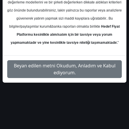
değerleme modellerini ve bir şirketi değerlerken dikkate aldıkları kriterleri
S.No
Dosya Adı
İndir
göz önünde bulundurabilirsiniz, lakin yalnızca bu raporlar veya analizlere
is-yatirim-aksen-
İlgili Dosyayı
güvenerek yatırım yapmak sizi maddi kayıplara uğratabilir.. Bu
1
meeting-notes
İndir
bilgiler/paylaşımlar kurum&banka raporları olmakla birlikte
Hedef Fiyat
Platformu kesinlikle alım/satım için bir tavsiye veya yorum
yapmamaktadır ve yine kesinlikle tavsiye niteliği taşımamaktadır.
"
1
Beyan edilen metni Okudum, Anladım ve Kabul
ediyorum.