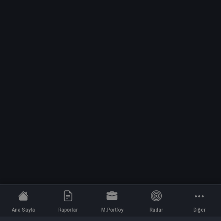
Ana Sayfa
Raporlar
M.Portföy
Radar
Diğer