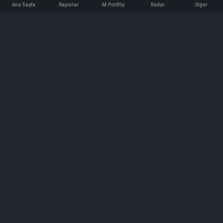
Ana Sayfa
Raporlar
M.Portföy
Radar
Diğer
İletişim
Bilgi ve Reklam için bizimle iletişime geçin!
iletisim@hedeffiyat.com.tr