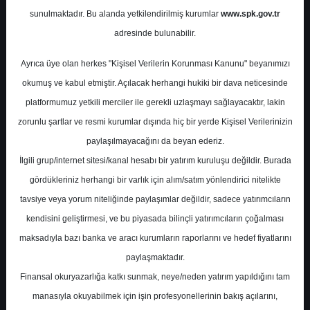
Havalimanları Raporu
sunulmaktadır. Bu alanda yetkilendirilmiş kurumlar
www.spk.gov.tr
adresinde bulunabilir.
ALB Yatırım
04 Ekim 2023
Ayrıca üye olan herkes "Kişisel Verilerin Korunması Kanunu" beyanımızı
okumuş ve kabul etmiştir. Açılacak herhangi hukiki bir dava neticesinde
platformumuz yetkili merciler ile gerekli uzlaşmayı sağlayacaktır, lakin
zorunlu şartlar ve resmi kurumlar dışında hiç bir yerde Kişisel Verilerinizin
paylaşılmayacağını da beyan ederiz.
İlgili grup/internet sitesi/kanal hesabı bir yatırım kuruluşu değildir. Burada
gördükleriniz herhangi bir varlık için alım/satım yönlendirici nitelikte
A-
A+
tavsiye veya yorum niteliğinde paylaşımlar değildir, sadece yatırımcıların
kendisini geliştirmesi, ve bu piyasada bilinçli yatırımcıların çoğalması
ALB Yatırım, TAVHL-TAV Havalimanları için
maksadıyla bazı banka ve aracı kurumların raporlarını ve hedef fiyatlarını
hedef fiyatını 133,5 TL'den 181,4 TL'ye
paylaşmaktadır.
yükseltti, tavsiyesini "al" olarak korudu
Finansal okuryazarlığa katkı sunmak, neye/neden yatırım yapıldığını tam
manasıyla okuyabilmek için işin profesyonellerinin bakış açılarını,