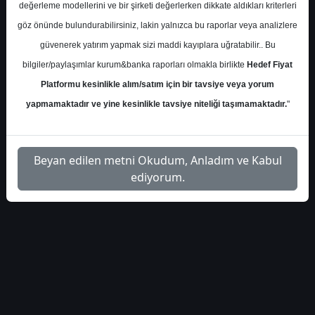
Çarşamba, 04 Ekim 2023 00:00
değerleme modellerini ve bir şirketi değerlerken dikkate aldıkları kriterleri
göz önünde bulundurabilirsiniz, lakin yalnızca bu raporlar veya analizlere
S.No
Dosya Adı
İndir
güvenerek yatırım yapmak sizi maddi kayıplara uğratabilir.. Bu
bilgiler/paylaşımlar kurum&banka raporları olmakla birlikte
Hedef Fiyat
alb-tavhl-raporu-3-10-
İlgili Dosyayı
1
Platformu kesinlikle alım/satım için bir tavsiye veya yorum
2023
İndir
yapmamaktadır ve yine kesinlikle tavsiye niteliği taşımamaktadır.
"
Beyan edilen metni Okudum, Anladım ve Kabul
ediyorum.
1