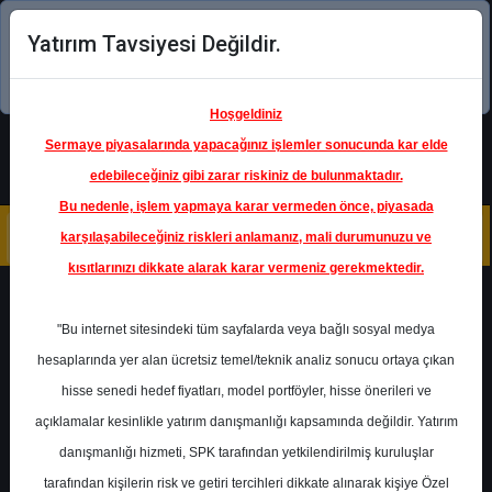
Yatırım Tavsiyesi Değildir.
Şimdi uygulamayı indirin!
Hoşgeldiniz
Sermaye piyasalarında yapacağınız işlemler sonucunda kar elde
edebileceğiniz gibi zarar riskiniz de bulunmaktadır.
Bu nedenle, işlem yapmaya karar vermeden önce, piyasada
karşılaşabileceğiniz riskleri anlamanız, mali durumunuzu ve
kısıtlarınızı dikkate alarak karar vermeniz gerekmektedir.
Geri Dön
"Bu internet sitesindeki tüm sayfalarda veya bağlı sosyal medya
hesaplarında yer alan ücretsiz temel/teknik analiz sonucu ortaya çıkan
Ana Sayfa
Raporlar
ALB Yatırım
hisse senedi hedef fiyatları, model portföyler, hisse önerileri ve
Rapor Detay
açıklamalar kesinlikle yatırım danışmanlığı kapsamında değildir. Yatırım
danışmanlığı hizmeti, SPK tarafından yetkilendirilmiş kuruluşlar
ALB Yatırım - TAV
tarafından kişilerin risk ve getiri tercihleri dikkate alınarak kişiye Özel