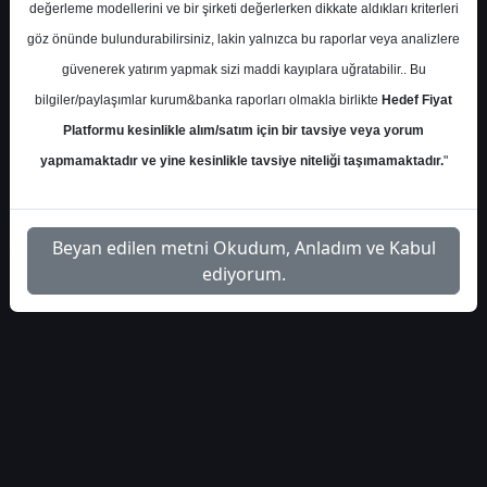
S.No
Dosya Adı
İndir
değerleme modellerini ve bir şirketi değerlerken dikkate aldıkları kriterleri
göz önünde bulundurabilirsiniz, lakin yalnızca bu raporlar veya analizlere
halk-yatirim-analist-
İlgili
güvenerek yatırım yapmak sizi maddi kayıplara uğratabilir.. Bu
1
tavsiyeleri-hedef-fiyatlar-
Dosyayı
420943
İndir
bilgiler/paylaşımlar kurum&banka raporları olmakla birlikte
Hedef Fiyat
Platformu kesinlikle alım/satım için bir tavsiye veya yorum
yapmamaktadır ve yine kesinlikle tavsiye niteliği taşımamaktadır.
"
1
Beyan edilen metni Okudum, Anladım ve Kabul
ediyorum.