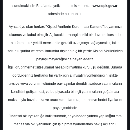
Hedef Fiyatlar
sunulmaktadır. Bu alanda yetkilendirilmiş kurumlar
www.spk.gov.tr
adresinde bulunabilir.
Halk Yatırım
02 Haziran 2025
Ayrıca üye olan herkes "Kişisel Verilerin Korunması Kanunu" beyanımızı
okumuş ve kabul etmiştir. Açılacak herhangi hukiki bir dava neticesinde
platformumuz yetkili merciler ile gerekli uzlaşmayı sağlayacaktır, lakin
zorunlu şartlar ve resmi kurumlar dışında hiç bir yerde Kişisel Verilerinizin
paylaşılmayacağını da beyan ederiz.
İlgili grup/internet sitesi/kanal hesabı bir yatırım kuruluşu değildir. Burada
gördükleriniz herhangi bir varlık için alım/satım yönlendirici nitelikte
A-
A+
tavsiye veya yorum niteliğinde paylaşımlar değildir, sadece yatırımcıların
kendisini geliştirmesi, ve bu piyasada bilinçli yatırımcıların çoğalması
Analist Tavsiyeleri ve Hedef Fiyatlar
maksadıyla bazı banka ve aracı kurumların raporlarını ve hedef fiyatlarını
paylaşmaktadır.
Pazartesi, 02 Haziran 2025 00:00
Finansal okuryazarlığa katkı sunmak, neye/neden yatırım yapıldığını tam
manasıyla okuyabilmek için işin profesyonellerinin bakış açılarını,