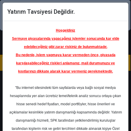
Yatırım Tavsiyesi Değildir.
Şimdi uygulamayı indirin!
Hoşgeldiniz
Sermaye piyasalarında yapacağınız işlemler sonucunda kar elde
edebileceğiniz gibi zarar riskiniz de bulunmaktadır.
Bu nedenle, işlem yapmaya karar vermeden önce, piyasada
karşılaşabileceğiniz riskleri anlamanız, mali durumunuzu ve
kısıtlarınızı dikkate alarak karar vermeniz gerekmektedir.
Geri Dön
"Bu internet sitesindeki tüm sayfalarda veya bağlı sosyal medya
hesaplarında yer alan ücretsiz temel/teknik analiz sonucu ortaya çıkan
Ana Sayfa
Raporlar
Halk Yatırım
hisse senedi hedef fiyatları, model portföyler, hisse önerileri ve
Rapor Detay
açıklamalar kesinlikle yatırım danışmanlığı kapsamında değildir. Yatırım
danışmanlığı hizmeti, SPK tarafından yetkilendirilmiş kuruluşlar
Analist Tavsiyeleri ve
tarafından kişilerin risk ve getiri tercihleri dikkate alınarak kişiye Özel