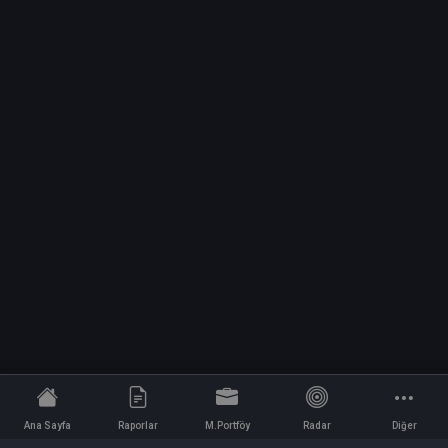
Ana Sayfa
Raporlar
M.Portföy
Radar
Diğer