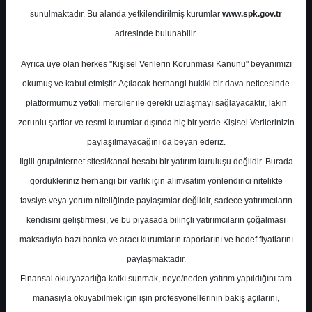
Hedef Fiyatları
sunulmaktadır. Bu alanda yetkilendirilmiş kurumlar
www.spk.gov.tr
adresinde bulunabilir.
Halk Yatırım
26 Mayıs 2025
Ayrıca üye olan herkes "Kişisel Verilerin Korunması Kanunu" beyanımızı
okumuş ve kabul etmiştir. Açılacak herhangi hukiki bir dava neticesinde
platformumuz yetkili merciler ile gerekli uzlaşmayı sağlayacaktır, lakin
zorunlu şartlar ve resmi kurumlar dışında hiç bir yerde Kişisel Verilerinizin
paylaşılmayacağını da beyan ederiz.
İlgili grup/internet sitesi/kanal hesabı bir yatırım kuruluşu değildir. Burada
gördükleriniz herhangi bir varlık için alım/satım yönlendirici nitelikte
A-
A+
tavsiye veya yorum niteliğinde paylaşımlar değildir, sadece yatırımcıların
kendisini geliştirmesi, ve bu piyasada bilinçli yatırımcıların çoğalması
Analist Tavsiyeleri ve Hedef Fiyatları
maksadıyla bazı banka ve aracı kurumların raporlarını ve hedef fiyatlarını
paylaşmaktadır.
Pazartesi, 26 Mayıs 2025 00:00
Finansal okuryazarlığa katkı sunmak, neye/neden yatırım yapıldığını tam
manasıyla okuyabilmek için işin profesyonellerinin bakış açılarını,