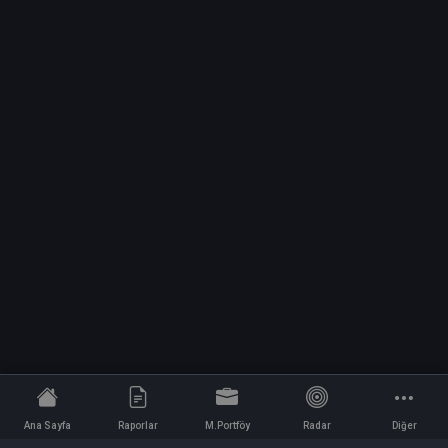
Ana Sayfa
Raporlar
M.Portföy
Radar
Diğer