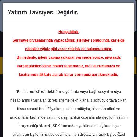
Yatırım Tavsiyesi Değildir.
Şimdi uygulamayı indirin!
Hoşgeldiniz
Sermaye piyasalarında yapacağınız işlemler sonucunda kar elde
edebileceğiniz gibi zarar riskiniz de bulunmaktadır.
Bu nedenle, işlem yapmaya karar vermeden önce, piyasada
karşılaşabileceğiniz riskleri anlamanız, mali durumunuzu ve
kısıtlarınızı dikkate alarak karar vermeniz gerekmektedir.
Geri Dön
"Bu internet sitesindeki tüm sayfalarda veya bağlı sosyal medya
hesaplarında yer alan ücretsiz temel/teknik analiz sonucu ortaya çıkan
Ana Sayfa
Raporlar
Halk Yatırım
hisse senedi hedef fiyatları, model portföyler, hisse önerileri ve
Rapor Detay
açıklamalar kesinlikle yatırım danışmanlığı kapsamında değildir. Yatırım
danışmanlığı hizmeti, SPK tarafından yetkilendirilmiş kuruluşlar
Analist Tavsiyeleri ve
tarafından kişilerin risk ve getiri tercihleri dikkate alınarak kişiye Özel