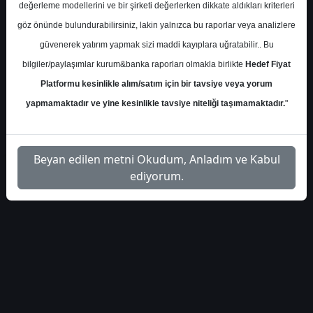
S.No
Dosya Adı
İndir
değerleme modellerini ve bir şirketi değerlerken dikkate aldıkları kriterleri
göz önünde bulundurabilirsiniz, lakin yalnızca bu raporlar veya analizlere
halk-yatirim-analist-
İlgili
güvenerek yatırım yapmak sizi maddi kayıplara uğratabilir.. Bu
1
tavsiyeleri-hedef-fiyatlar-
Dosyayı
425949
İndir
bilgiler/paylaşımlar kurum&banka raporları olmakla birlikte
Hedef Fiyat
Platformu kesinlikle alım/satım için bir tavsiye veya yorum
yapmamaktadır ve yine kesinlikle tavsiye niteliği taşımamaktadır.
"
1
Beyan edilen metni Okudum, Anladım ve Kabul
ediyorum.