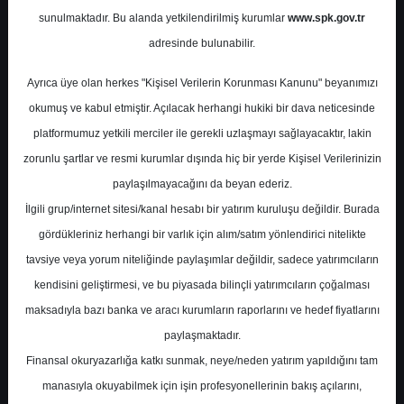
Değerlendirmesi
sunulmaktadır. Bu alanda yetkilendirilmiş kurumlar
www.spk.gov.tr
adresinde bulunabilir.
Pusula Yatırım
27 Ocak 2026
Ayrıca üye olan herkes "Kişisel Verilerin Korunması Kanunu" beyanımızı
okumuş ve kabul etmiştir. Açılacak herhangi hukiki bir dava neticesinde
platformumuz yetkili merciler ile gerekli uzlaşmayı sağlayacaktır, lakin
zorunlu şartlar ve resmi kurumlar dışında hiç bir yerde Kişisel Verilerinizin
paylaşılmayacağını da beyan ederiz.
İlgili grup/internet sitesi/kanal hesabı bir yatırım kuruluşu değildir. Burada
gördükleriniz herhangi bir varlık için alım/satım yönlendirici nitelikte
A-
A+
tavsiye veya yorum niteliğinde paylaşımlar değildir, sadece yatırımcıların
kendisini geliştirmesi, ve bu piyasada bilinçli yatırımcıların çoğalması
Arçelik 4. Çeyrek Ön Değerlendirmesi
maksadıyla bazı banka ve aracı kurumların raporlarını ve hedef fiyatlarını
paylaşmaktadır.
Salı, 27 Ocak 2026 00:00
Finansal okuryazarlığa katkı sunmak, neye/neden yatırım yapıldığını tam
manasıyla okuyabilmek için işin profesyonellerinin bakış açılarını,