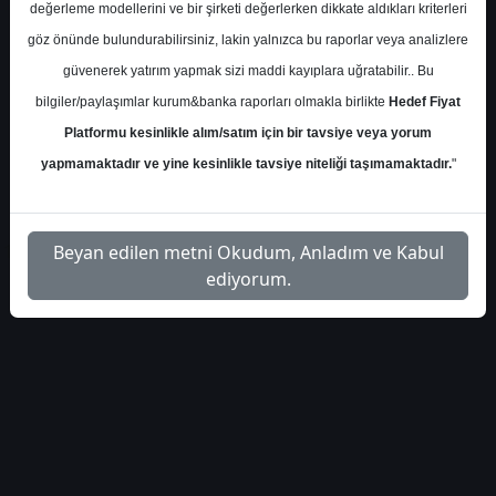
S.No
Dosya Adı
İndir
değerleme modellerini ve bir şirketi değerlerken dikkate aldıkları kriterleri
göz önünde bulundurabilirsiniz, lakin yalnızca bu raporlar veya analizlere
İlgili
pusula-yatirim-arcelik-4-
güvenerek yatırım yapmak sizi maddi kayıplara uğratabilir.. Bu
1
Dosyayı
ceyrek-on-degerlendirmesi
İndir
bilgiler/paylaşımlar kurum&banka raporları olmakla birlikte
Hedef Fiyat
Platformu kesinlikle alım/satım için bir tavsiye veya yorum
yapmamaktadır ve yine kesinlikle tavsiye niteliği taşımamaktadır.
"
1
Beyan edilen metni Okudum, Anladım ve Kabul
ediyorum.