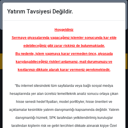
Yatırım Tavsiyesi Değildir.
Şimdi uygulamayı indirin!
Hoşgeldiniz
Sermaye piyasalarında yapacağınız işlemler sonucunda kar elde
edebileceğiniz gibi zarar riskiniz de bulunmaktadır.
Bu nedenle, işlem yapmaya karar vermeden önce, piyasada
karşılaşabileceğiniz riskleri anlamanız, mali durumunuzu ve
kısıtlarınızı dikkate alarak karar vermeniz gerekmektedir.
Geri Dön
"Bu internet sitesindeki tüm sayfalarda veya bağlı sosyal medya
hesaplarında yer alan ücretsiz temel/teknik analiz sonucu ortaya çıkan
Ana Sayfa
Raporlar
hisse senedi hedef fiyatları, model portföyler, hisse önerileri ve
Pusula Yatırım
Rapor Detay
açıklamalar kesinlikle yatırım danışmanlığı kapsamında değildir. Yatırım
danışmanlığı hizmeti, SPK tarafından yetkilendirilmiş kuruluşlar
ARCLK - 4. Çeyrek
tarafından kişilerin risk ve getiri tercihleri dikkate alınarak kişiye Özel