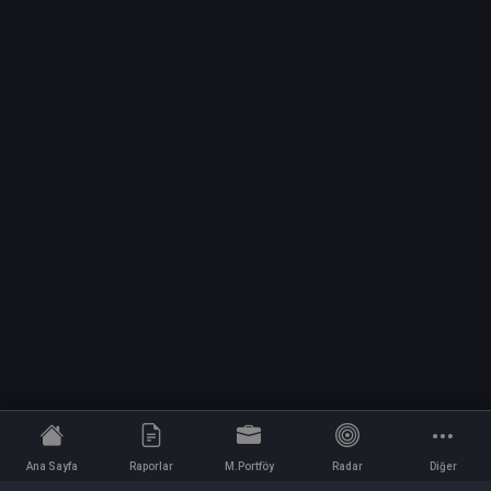
Ana Sayfa
Raporlar
M.Portföy
Radar
Diğer