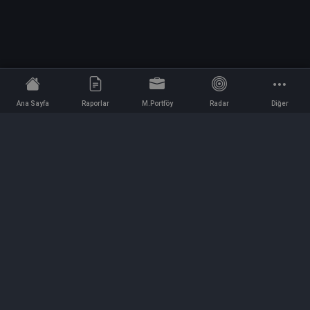
Ana Sayfa
Raporlar
M.Portföy
Radar
Diğer