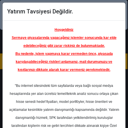
Yatırım Tavsiyesi Değildir.
Şimdi uygulamayı indirin!
Hoşgeldiniz
Sermaye piyasalarında yapacağınız işlemler sonucunda kar elde
edebileceğiniz gibi zarar riskiniz de bulunmaktadır.
Bu nedenle, işlem yapmaya karar vermeden önce, piyasada
karşılaşabileceğiniz riskleri anlamanız, mali durumunuzu ve
kısıtlarınızı dikkate alarak karar vermeniz gerekmektedir.
Geri Dön
"Bu internet sitesindeki tüm sayfalarda veya bağlı sosyal medya
hesaplarında yer alan ücretsiz temel/teknik analiz sonucu ortaya çıkan
Ana Sayfa
Raporlar
Fintables
hisse senedi hedef fiyatları, model portföyler, hisse önerileri ve
Rapor Detay
açıklamalar kesinlikle yatırım danışmanlığı kapsamında değildir. Yatırım
danışmanlığı hizmeti, SPK tarafından yetkilendirilmiş kuruluşlar
ARCLK - Analist
tarafından kişilerin risk ve getiri tercihleri dikkate alınarak kişiye Özel