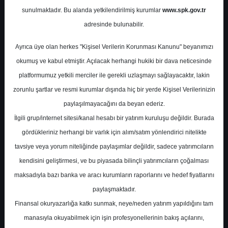
Toplantısı Notları
sunulmaktadır. Bu alanda yetkilendirilmiş kurumlar
www.spk.gov.tr
adresinde bulunabilir.
Fintables
31 Ocak 2026
Ayrıca üye olan herkes "Kişisel Verilerin Korunması Kanunu" beyanımızı
okumuş ve kabul etmiştir. Açılacak herhangi hukiki bir dava neticesinde
platformumuz yetkili merciler ile gerekli uzlaşmayı sağlayacaktır, lakin
zorunlu şartlar ve resmi kurumlar dışında hiç bir yerde Kişisel Verilerinizin
paylaşılmayacağını da beyan ederiz.
İlgili grup/internet sitesi/kanal hesabı bir yatırım kuruluşu değildir. Burada
gördükleriniz herhangi bir varlık için alım/satım yönlendirici nitelikte
A-
A+
tavsiye veya yorum niteliğinde paylaşımlar değildir, sadece yatırımcıların
kendisini geliştirmesi, ve bu piyasada bilinçli yatırımcıların çoğalması
Arçelik Analist Toplantısı Notları, Arçelik,
maksadıyla bazı banka ve aracı kurumların raporlarını ve hedef fiyatlarını
yayınladığı 2025 yıl sonu finansal
paylaşmaktadır.
sonuçlarının ardından bir analist toplantısı
Finansal okuryazarlığa katkı sunmak, neye/neden yatırım yapıldığını tam
gerçekleştirdi. Toplantıda yurt içi ve yurt
manasıyla okuyabilmek için işin profesyonellerinin bakış açılarını,
dışındaki pazar dinamikleri, operasyonel ve