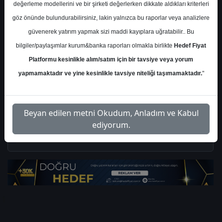
değerleme modellerini ve bir şirketi değerlerken dikkate aldıkları kriterleri
finansal performans, bilanço
göz önünde bulundurabilirsiniz, lakin yalnızca bu raporlar veya analizlere
optimizasyonu ile 2026 yılına ilişkin
güvenerek yatırım yapmak sizi maddi kayıplara uğratabilir.. Bu
beklentilere yer verildi.
bilgiler/paylaşımlar kurum&banka raporları olmakla birlikte
Hedef Fiyat
Platformu kesinlikle alım/satım için bir tavsiye veya yorum
Cumartesi, 31 Ocak 2026 00:00
yapmamaktadır ve yine kesinlikle tavsiye niteliği taşımamaktadır.
"
S.No
Dosya Adı
İndir
Beyan edilen metni Okudum, Anladım ve Kabul
fintables-arcelik-analist-
İlgili
ediyorum.
1
toplantisi-notlari
Dosyayı İndir
1