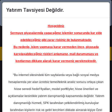
Yatırım Tavsiyesi Değildir.
Şimdi uygulamayı indirin!
Hoşgeldiniz
Sermaye piyasalarında yapacağınız işlemler sonucunda kar elde
edebileceğiniz gibi zarar riskiniz de bulunmaktadır.
Bu nedenle, işlem yapmaya karar vermeden önce, piyasada
karşılaşabileceğiniz riskleri anlamanız, mali durumunuzu ve
kısıtlarınızı dikkate alarak karar vermeniz gerekmektedir.
Geri Dön
"Bu internet sitesindeki tüm sayfalarda veya bağlı sosyal medya
hesaplarında yer alan ücretsiz temel/teknik analiz sonucu ortaya çıkan
Ana Sayfa
Raporlar
hisse senedi hedef fiyatları, model portföyler, hisse önerileri ve
İntegral Yatırım
Rapor Detay
açıklamalar kesinlikle yatırım danışmanlığı kapsamında değildir. Yatırım
danışmanlığı hizmeti, SPK tarafından yetkilendirilmiş kuruluşlar
ARCLK - Hedef Fiyat
tarafından kişilerin risk ve getiri tercihleri dikkate alınarak kişiye Özel