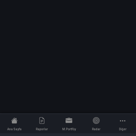
Ana Sayfa
Raporlar
M.Portföy
Radar
Diğer