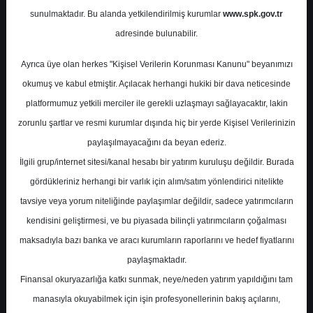
sunulmaktadır. Bu alanda yetkilendirilmiş kurumlar
www.spk.gov.tr
İntegral Yatırım
03 Şubat 2025
adresinde bulunabilir.
Ayrıca üye olan herkes "Kişisel Verilerin Korunması Kanunu" beyanımızı
okumuş ve kabul etmiştir. Açılacak herhangi hukiki bir dava neticesinde
platformumuz yetkili merciler ile gerekli uzlaşmayı sağlayacaktır, lakin
zorunlu şartlar ve resmi kurumlar dışında hiç bir yerde Kişisel Verilerinizin
paylaşılmayacağını da beyan ederiz.
İlgili grup/internet sitesi/kanal hesabı bir yatırım kuruluşu değildir. Burada
A-
A+
gördükleriniz herhangi bir varlık için alım/satım yönlendirici nitelikte
İntegral Yatırım, ARCLK-Arçelik için hedef
tavsiye veya yorum niteliğinde paylaşımlar değildir, sadece yatırımcıların
fiyatını 164 TL'den 202 TL'ye yükseltti.
kendisini geliştirmesi, ve bu piyasada bilinçli yatırımcıların çoğalması
maksadıyla bazı banka ve aracı kurumların raporlarını ve hedef fiyatlarını
paylaşmaktadır.
Pazartesi, 03 Şubat 2025 00:00
Finansal okuryazarlığa katkı sunmak, neye/neden yatırım yapıldığını tam
manasıyla okuyabilmek için işin profesyonellerinin bakış açılarını,
S.No
Dosya Adı
İndir