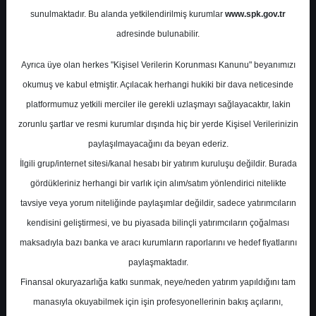
sunulmaktadır. Bu alanda yetkilendirilmiş kurumlar
www.spk.gov.tr
Ak Yatırım
03 Mart 2026
adresinde bulunabilir.
Ayrıca üye olan herkes "Kişisel Verilerin Korunması Kanunu" beyanımızı
okumuş ve kabul etmiştir. Açılacak herhangi hukiki bir dava neticesinde
platformumuz yetkili merciler ile gerekli uzlaşmayı sağlayacaktır, lakin
zorunlu şartlar ve resmi kurumlar dışında hiç bir yerde Kişisel Verilerinizin
paylaşılmayacağını da beyan ederiz.
İlgili grup/internet sitesi/kanal hesabı bir yatırım kuruluşu değildir. Burada
A-
A+
gördükleriniz herhangi bir varlık için alım/satım yönlendirici nitelikte
Ak Yatırım AVPGY için hedef fiyatını 90 TL
tavsiye veya yorum niteliğinde paylaşımlar değildir, sadece yatırımcıların
olarak korudu, tavsiyesini Endeks Üstü
kendisini geliştirmesi, ve bu piyasada bilinçli yatırımcıların çoğalması
Getiri olarak korudu.
maksadıyla bazı banka ve aracı kurumların raporlarını ve hedef fiyatlarını
paylaşmaktadır.
Avrupakent GYO 4Ç25’te piyasa ve kurum
Finansal okuryazarlığa katkı sunmak, neye/neden yatırım yapıldığını tam
beklentilerinin aksine 158 milyon TL net
manasıyla okuyabilmek için işin profesyonellerinin bakış açılarını,