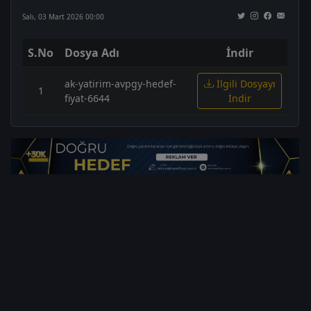
Salı, 03 Mart 2026 00:00
S.No
Dosya Adı
İndir
ak-yatirim-avpgy-hedef-
İlgili Dosyayı
1
fiyat-6644
İndir
1