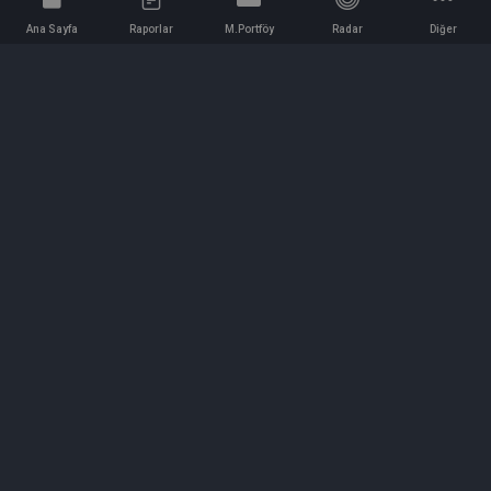
Ana Sayfa
Raporlar
M.Portföy
Radar
Diğer
İletişim
Bilgi ve Reklam için bizimle iletişime geçin!
iletisim@hedeffiyat.com.tr