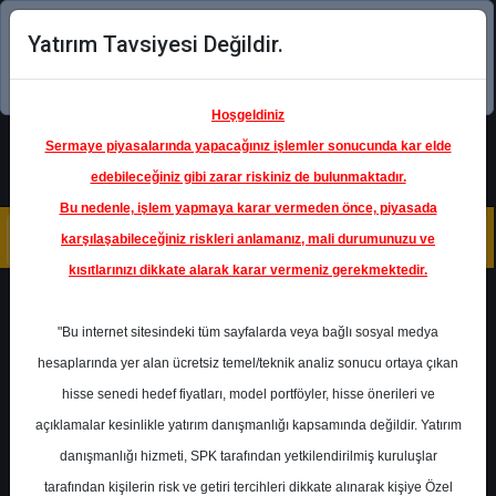
Yatırım Tavsiyesi Değildir.
Şimdi uygulamayı indirin!
Hoşgeldiniz
Sermaye piyasalarında yapacağınız işlemler sonucunda kar elde
edebileceğiniz gibi zarar riskiniz de bulunmaktadır.
Bu nedenle, işlem yapmaya karar vermeden önce, piyasada
karşılaşabileceğiniz riskleri anlamanız, mali durumunuzu ve
kısıtlarınızı dikkate alarak karar vermeniz gerekmektedir.
Geri Dön
"Bu internet sitesindeki tüm sayfalarda veya bağlı sosyal medya
hesaplarında yer alan ücretsiz temel/teknik analiz sonucu ortaya çıkan
Ana Sayfa
Raporlar
Ak Yatırım
hisse senedi hedef fiyatları, model portföyler, hisse önerileri ve
Rapor Detay
açıklamalar kesinlikle yatırım danışmanlığı kapsamında değildir. Yatırım
danışmanlığı hizmeti, SPK tarafından yetkilendirilmiş kuruluşlar
AVPGY - Hedef Fiyat
tarafından kişilerin risk ve getiri tercihleri dikkate alınarak kişiye Özel