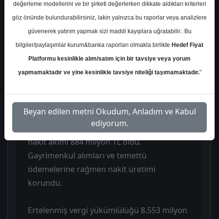
zarar açıkladı. Hasılat 1.533 milyon TL,
değerleme modellerini ve bir şirketi değerlerken dikkate aldıkları kriterleri
FAVÖK ise 448 milyon TL ile beklentilerin
göz önünde bulundurabilirsiniz, lakin yalnızca bu raporlar veya analizlere
altında gerçekleşti. Net kârdaki sapmada
güvenerek yatırım yapmak sizi maddi kayıplara uğratabilir.. Bu
Demir Life projesine ilişkin 1.246 milyon TL
bilgiler/paylaşımlar kurum&banka raporları olmakla birlikte
Hedef Fiyat
stok değer düşüklüğü ve FAVÖK’ün
Platformu kesinlikle alım/satım için bir tavsiye veya yorum
tahminlerin gerisinde kalması etkili oldu.
yapmamaktadır ve yine kesinlikle tavsiye niteliği taşımamaktadır.
"
Operasyonel sonuçlar TMS-29 etkisi ve
yüksek baz nedeniyle zayıf görünse de
Beyan edilen metni Okudum, Anladım ve Kabul
nakit akışı güçlü seyretti. Şirket çeyrekte
ediyorum.
232 milyon TL net nakit yaratırken, serbest
nakit akımı 884 milyon TL oldu.
Gayrimenkul alımları ve temettü
ödemelerine rağmen nakit üretimi
korundu.
Ertelenmiş vergi yükümlülüğü 8.553 milyon