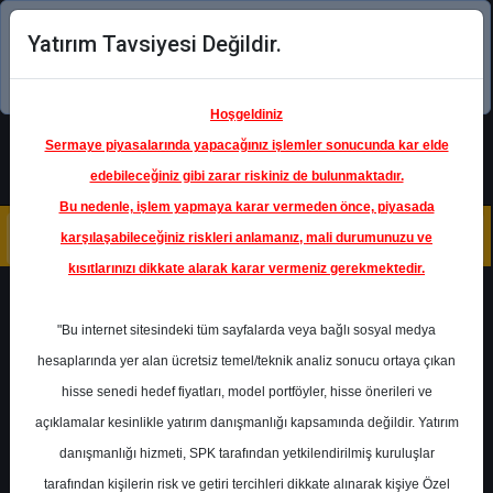
Yatırım Tavsiyesi Değildir.
Şimdi uygulamayı indirin!
Hoşgeldiniz
Sermaye piyasalarında yapacağınız işlemler sonucunda kar elde
edebileceğiniz gibi zarar riskiniz de bulunmaktadır.
Bu nedenle, işlem yapmaya karar vermeden önce, piyasada
karşılaşabileceğiniz riskleri anlamanız, mali durumunuzu ve
kısıtlarınızı dikkate alarak karar vermeniz gerekmektedir.
Geri Dön
"Bu internet sitesindeki tüm sayfalarda veya bağlı sosyal medya
hesaplarında yer alan ücretsiz temel/teknik analiz sonucu ortaya çıkan
Ana Sayfa
Raporlar
Deniz Yatırım
hisse senedi hedef fiyatları, model portföyler, hisse önerileri ve
Rapor Detay
açıklamalar kesinlikle yatırım danışmanlığı kapsamında değildir. Yatırım
danışmanlığı hizmeti, SPK tarafından yetkilendirilmiş kuruluşlar
Aylık Enerji Takip Bülteni
tarafından kişilerin risk ve getiri tercihleri dikkate alınarak kişiye Özel