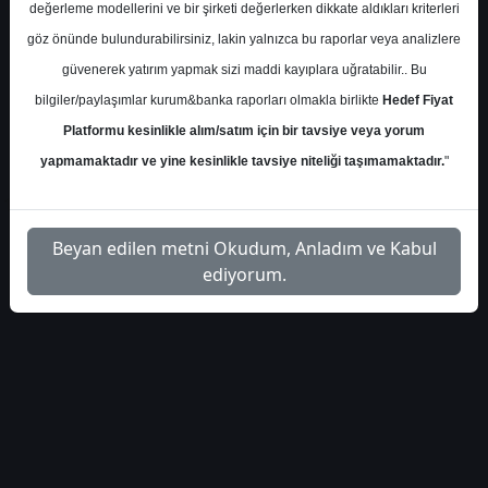
İlgili
değerleme modellerini ve bir şirketi değerlerken dikkate aldıkları kriterleri
deniz-yatirim-aylik-enerji-
1
Dosyayı
göz önünde bulundurabilirsiniz, lakin yalnızca bu raporlar veya analizlere
takip-bulteni-6652
İndir
güvenerek yatırım yapmak sizi maddi kayıplara uğratabilir.. Bu
bilgiler/paylaşımlar kurum&banka raporları olmakla birlikte
Hedef Fiyat
Platformu kesinlikle alım/satım için bir tavsiye veya yorum
yapmamaktadır ve yine kesinlikle tavsiye niteliği taşımamaktadır.
"
1
Beyan edilen metni Okudum, Anladım ve Kabul
ediyorum.