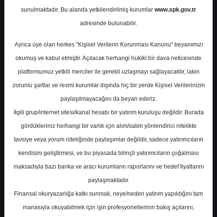
sunulmaktadır. Bu alanda yetkilendirilmiş kurumlar
www.spk.gov.tr
Deniz Yatırım
01 Nisan 2026
adresinde bulunabilir.
Ayrıca üye olan herkes "Kişisel Verilerin Korunması Kanunu" beyanımızı
okumuş ve kabul etmiştir. Açılacak herhangi hukiki bir dava neticesinde
platformumuz yetkili merciler ile gerekli uzlaşmayı sağlayacaktır, lakin
zorunlu şartlar ve resmi kurumlar dışında hiç bir yerde Kişisel Verilerinizin
paylaşılmayacağını da beyan ederiz.
İlgili grup/internet sitesi/kanal hesabı bir yatırım kuruluşu değildir. Burada
A-
A+
gördükleriniz herhangi bir varlık için alım/satım yönlendirici nitelikte
Aylık Enerji Takip Bülteni
tavsiye veya yorum niteliğinde paylaşımlar değildir, sadece yatırımcıların
kendisini geliştirmesi, ve bu piyasada bilinçli yatırımcıların çoğalması
maksadıyla bazı banka ve aracı kurumların raporlarını ve hedef fiyatlarını
Çarşamba, 01 Nisan 2026 00:00
paylaşmaktadır.
Finansal okuryazarlığa katkı sunmak, neye/neden yatırım yapıldığını tam
S.No
Dosya Adı
İndir
manasıyla okuyabilmek için işin profesyonellerinin bakış açılarını,