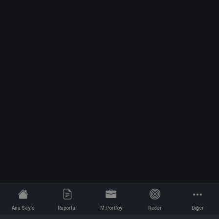
Ana Sayfa
Raporlar
M.Portföy
Radar
Diğer