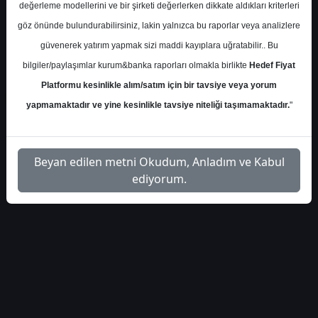
sektoru-4049338
Dosyayı İndir
değerleme modellerini ve bir şirketi değerlerken dikkate aldıkları kriterleri
göz önünde bulundurabilirsiniz, lakin yalnızca bu raporlar veya analizlere
güvenerek yatırım yapmak sizi maddi kayıplara uğratabilir.. Bu
bilgiler/paylaşımlar kurum&banka raporları olmakla birlikte
Hedef Fiyat
Platformu kesinlikle alım/satım için bir tavsiye veya yorum
1
yapmamaktadır ve yine kesinlikle tavsiye niteliği taşımamaktadır.
"
Beyan edilen metni Okudum, Anladım ve Kabul
ediyorum.