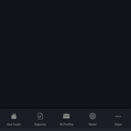
Ana Sayfa
Raporlar
M.Portföy
Radar
Diğer