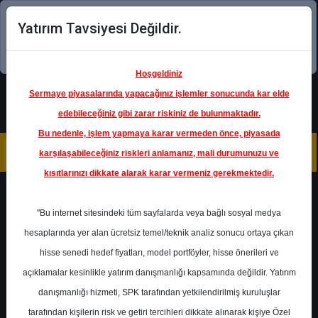
Yatırım Tavsiyesi Değildir.
Şimdi uygulamayı indirin!
Hoşgeldiniz
Sermaye piyasalarında yapacağınız işlemler sonucunda kar elde
edebileceğiniz gibi zarar riskiniz de bulunmaktadır.
Bu nedenle, işlem yapmaya karar vermeden önce, piyasada
karşılaşabileceğiniz riskleri anlamanız, mali durumunuzu ve
kısıtlarınızı dikkate alarak karar vermeniz gerekmektedir.
Geri Dön
"Bu internet sitesindeki tüm sayfalarda veya bağlı sosyal medya
hesaplarında yer alan ücretsiz temel/teknik analiz sonucu ortaya çıkan
Ana Sayfa
Raporlar
hisse senedi hedef fiyatları, model portföyler, hisse önerileri ve
Yapı Kredi Yatırım
Rapor Detay
açıklamalar kesinlikle yatırım danışmanlığı kapsamında değildir. Yatırım
danışmanlığı hizmeti, SPK tarafından yetkilendirilmiş kuruluşlar
Bankacılık Sektörü
tarafından kişilerin risk ve getiri tercihleri dikkate alınarak kişiye Özel