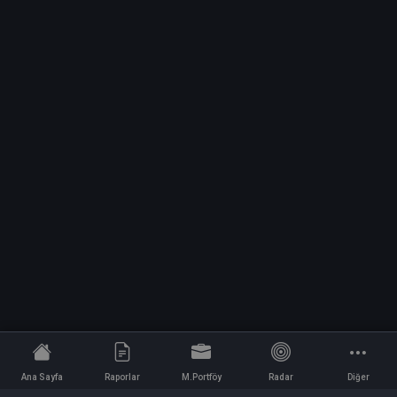
Ana Sayfa
Raporlar
M.Portföy
Radar
Diğer