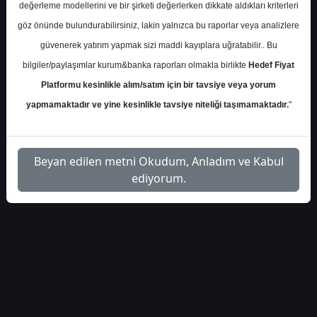
verileri-mart
Dosyayı İndir
değerleme modellerini ve bir şirketi değerlerken dikkate aldıkları kriterleri
göz önünde bulundurabilirsiniz, lakin yalnızca bu raporlar veya analizlere
güvenerek yatırım yapmak sizi maddi kayıplara uğratabilir.. Bu
bilgiler/paylaşımlar kurum&banka raporları olmakla birlikte
Hedef Fiyat
Platformu kesinlikle alım/satım için bir tavsiye veya yorum
1
yapmamaktadır ve yine kesinlikle tavsiye niteliği taşımamaktadır.
"
Beyan edilen metni Okudum, Anladım ve Kabul
ediyorum.