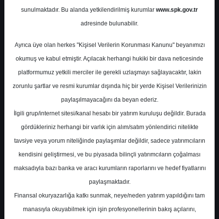
sunulmaktadır. Bu alanda yetkilendirilmiş kurumlar
www.spk.gov.tr
Garanti BBVA
07 Mayıs 2024
adresinde bulunabilir.
Ayrıca üye olan herkes "Kişisel Verilerin Korunması Kanunu" beyanımızı
okumuş ve kabul etmiştir. Açılacak herhangi hukiki bir dava neticesinde
platformumuz yetkili merciler ile gerekli uzlaşmayı sağlayacaktır, lakin
zorunlu şartlar ve resmi kurumlar dışında hiç bir yerde Kişisel Verilerinizin
paylaşılmayacağını da beyan ederiz.
İlgili grup/internet sitesi/kanal hesabı bir yatırım kuruluşu değildir. Burada
A-
A+
gördükleriniz herhangi bir varlık için alım/satım yönlendirici nitelikte
tavsiye veya yorum niteliğinde paylaşımlar değildir, sadece yatırımcıların
kendisini geliştirmesi, ve bu piyasada bilinçli yatırımcıların çoğalması
Salı, 07 Mayıs 2024 00:00
maksadıyla bazı banka ve aracı kurumların raporlarını ve hedef fiyatlarını
paylaşmaktadır.
S.No
Dosya Adı
İndir
Finansal okuryazarlığa katkı sunmak, neye/neden yatırım yapıldığını tam
garanti-bbva-bankacilik-
İlgili
manasıyla okuyabilmek için işin profesyonellerinin bakış açılarını,
1