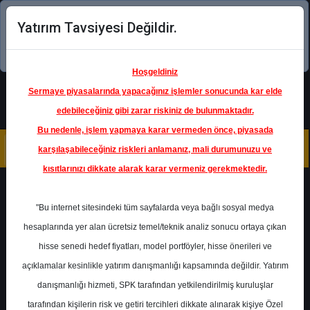
Yatırım Tavsiyesi Değildir.
Şimdi uygulamayı indirin!
Hoşgeldiniz
Sermaye piyasalarında yapacağınız işlemler sonucunda kar elde
edebileceğiniz gibi zarar riskiniz de bulunmaktadır.
Bu nedenle, işlem yapmaya karar vermeden önce, piyasada
karşılaşabileceğiniz riskleri anlamanız, mali durumunuzu ve
kısıtlarınızı dikkate alarak karar vermeniz gerekmektedir.
Geri Dön
"Bu internet sitesindeki tüm sayfalarda veya bağlı sosyal medya
hesaplarında yer alan ücretsiz temel/teknik analiz sonucu ortaya çıkan
Ana Sayfa
Raporlar
Garanti BBVA
hisse senedi hedef fiyatları, model portföyler, hisse önerileri ve
Rapor Detay
açıklamalar kesinlikle yatırım danışmanlığı kapsamında değildir. Yatırım
danışmanlığı hizmeti, SPK tarafından yetkilendirilmiş kuruluşlar
Bankacılık Verileri (Mart)
tarafından kişilerin risk ve getiri tercihleri dikkate alınarak kişiye Özel