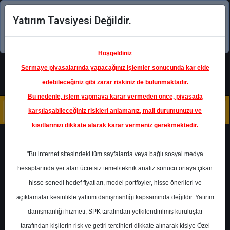
Yatırım Tavsiyesi Değildir.
Şimdi uygulamayı indirin!
Hoşgeldiniz
Sermaye piyasalarında yapacağınız işlemler sonucunda kar elde
edebileceğiniz gibi zarar riskiniz de bulunmaktadır.
Bu nedenle, işlem yapmaya karar vermeden önce, piyasada
karşılaşabileceğiniz riskleri anlamanız, mali durumunuzu ve
kısıtlarınızı dikkate alarak karar vermeniz gerekmektedir.
Geri Dön
"Bu internet sitesindeki tüm sayfalarda veya bağlı sosyal medya
hesaplarında yer alan ücretsiz temel/teknik analiz sonucu ortaya çıkan
Ana Sayfa
Raporlar
Ak Yatırım
hisse senedi hedef fiyatları, model portföyler, hisse önerileri ve
Rapor Detay
açıklamalar kesinlikle yatırım danışmanlığı kapsamında değildir. Yatırım
danışmanlığı hizmeti, SPK tarafından yetkilendirilmiş kuruluşlar
Beyaz Eşya Pazarı
tarafından kişilerin risk ve getiri tercihleri dikkate alınarak kişiye Özel