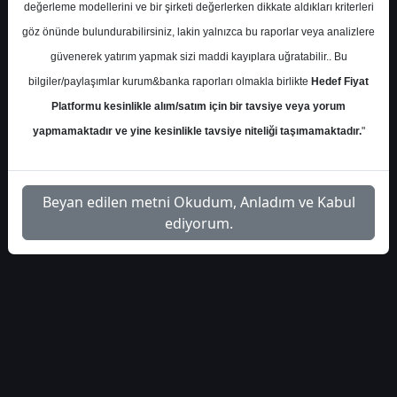
pazari-498342
Dosyayı İndir
değerleme modellerini ve bir şirketi değerlerken dikkate aldıkları kriterleri
göz önünde bulundurabilirsiniz, lakin yalnızca bu raporlar veya analizlere
güvenerek yatırım yapmak sizi maddi kayıplara uğratabilir.. Bu
bilgiler/paylaşımlar kurum&banka raporları olmakla birlikte
Hedef Fiyat
Platformu kesinlikle alım/satım için bir tavsiye veya yorum
1
yapmamaktadır ve yine kesinlikle tavsiye niteliği taşımamaktadır.
"
Beyan edilen metni Okudum, Anladım ve Kabul
ediyorum.