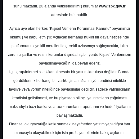
sunulmaktadır. Bu alanda yetkilendirilmiş kurumlar
www.spk.gov.tr
Ak Yatırım
01 Kasım 2024
adresinde bulunabilir.
Ayrıca üye olan herkes "Kişisel Verilerin Korunması Kanunu" beyanımızı
okumuş ve kabul etmiştir. Açılacak herhangi hukiki bir dava neticesinde
platformumuz yetkili merciler ile gerekli uzlaşmayı sağlayacaktır, lakin
zorunlu şartlar ve resmi kurumlar dışında hiç bir yerde Kişisel Verilerinizin
paylaşılmayacağını da beyan ederiz.
İlgili grup/internet sitesi/kanal hesabı bir yatırım kuruluşu değildir. Burada
A-
A+
gördükleriniz herhangi bir varlık için alım/satım yönlendirici nitelikte
tavsiye veya yorum niteliğinde paylaşımlar değildir, sadece yatırımcıların
kendisini geliştirmesi, ve bu piyasada bilinçli yatırımcıların çoğalması
Cuma, 01 Kasım 2024 00:00
maksadıyla bazı banka ve aracı kurumların raporlarını ve hedef fiyatlarını
paylaşmaktadır.
S.No
Dosya Adı
İndir
Finansal okuryazarlığa katkı sunmak, neye/neden yatırım yapıldığını tam
ak-yatirim-beyaz-esya-
İlgili
manasıyla okuyabilmek için işin profesyonellerinin bakış açılarını,
1