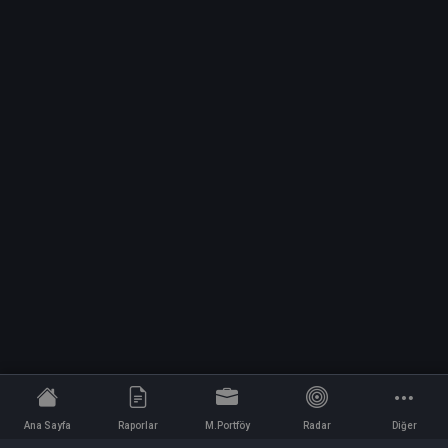
Ana Sayfa
Raporlar
M.Portföy
Radar
Diğer