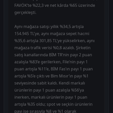
FAVÖK’te %22,3 ve net kârda %65 üzerinde
gerçekleşti.
Aynı mağaza satışı yıllık %34,5 artışla
154.945 TL’ye, aynı mağaza sepet hacmi
%35,6 artışla 301,85 TL’ye yükselirken, aynı
mağaza trafik verisi %0,8 azaldı. Şirketin
satış kanallarında BİM TR’nin payı 2 puan
azalışla %83’e gerilerken, File’nin payı 1
puan artışla %11’e, BİM Fas’ın payı 1 puan
artışla %5’e çıktı ve Bim Mısır’ın payı %1
seviyesinde sabit kaldı. Kendi markalı
ürünlerin payı 1 puan azalışla %56’ya
inerken, markalı ürünlerin payı 1 puan
artışla %35 oldu; spot ve seçkin ürünlerin
payı ise sırasıyla %8 ve %1 olarak