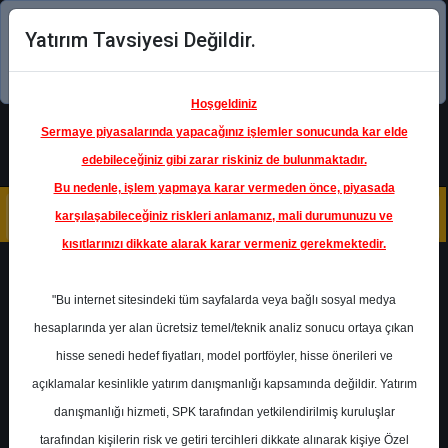
Yatırım Tavsiyesi Değildir.
Şimdi uygulamayı indirin!
Hoşgeldiniz
Sermaye piyasalarında yapacağınız işlemler sonucunda kar elde
edebileceğiniz gibi zarar riskiniz de bulunmaktadır.
Bu nedenle, işlem yapmaya karar vermeden önce, piyasada
karşılaşabileceğiniz riskleri anlamanız, mali durumunuzu ve
kısıtlarınızı dikkate alarak karar vermeniz gerekmektedir.
Geri Dön
"Bu internet sitesindeki tüm sayfalarda veya bağlı sosyal medya
hesaplarında yer alan ücretsiz temel/teknik analiz sonucu ortaya çıkan
Ana Sayfa
Raporlar
hisse senedi hedef fiyatları, model portföyler, hisse önerileri ve
Colendi Menkul
Rapor Detay
açıklamalar kesinlikle yatırım danışmanlığı kapsamında değildir. Yatırım
danışmanlığı hizmeti, SPK tarafından yetkilendirilmiş kuruluşlar
BIMAS - 1.Çeyrek Bilanço
tarafından kişilerin risk ve getiri tercihleri dikkate alınarak kişiye Özel