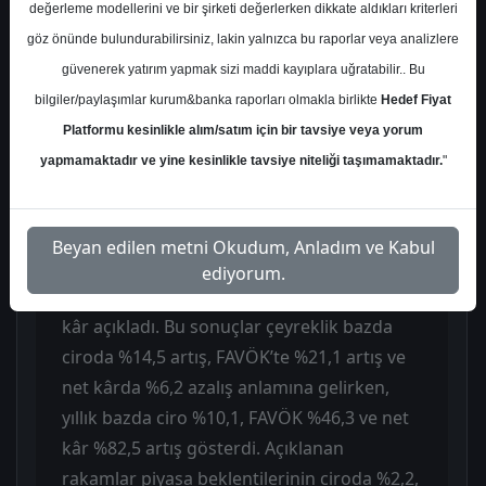
değerleme modellerini ve bir şirketi değerlerken dikkate aldıkları kriterleri
olarak olumlu karşılandı. Raporda, şirketin
göz önünde bulundurabilirsiniz, lakin yalnızca bu raporlar veya analizlere
aynı mağaza satış hacmindeki büyümenin
güvenerek yatırım yapmak sizi maddi kayıplara uğratabilir.. Bu
ve marjlardaki iyileşmenin, maliyet baskısı
bilgiler/paylaşımlar kurum&banka raporları olmakla birlikte
Hedef Fiyat
olan döneme rağmen sonuçların hisseye
Platformu kesinlikle alım/satım için bir tavsiye veya yorum
etkisini pozitif kıldığı vurgulandı. Analist,
yapmamaktadır ve yine kesinlikle tavsiye niteliği taşımamaktadır.
"
azalan net borcun da bu olumlu görünümü
desteklediğini belirtti.
Beyan edilen metni Okudum, Anladım ve Kabul
Şirket 1Ç26’da 212,86 milyar TL net satış,
ediyorum.
10,11 milyar TL FAVÖK ve 6,46 milyar TL net
kâr açıkladı. Bu sonuçlar çeyreklik bazda
ciroda %14,5 artış, FAVÖK’te %21,1 artış ve
net kârda %6,2 azalış anlamına gelirken,
yıllık bazda ciro %10,1, FAVÖK %46,3 ve net
kâr %82,5 artış gösterdi. Açıklanan
rakamlar piyasa beklentilerinin ciroda %2,2,