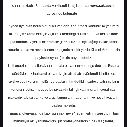
Değerlendirme Raporu
sunulmaktadır. Bu alanda yetkilendirilmiş kurumlar
www.spk.gov.tr
adresinde bulunabilir.
Colendi Menkul
12 Mayıs 2026
Ayrıca üye olan herkes "Kişisel Verilerin Korunması Kanunu" beyanımızı
okumuş ve kabul etmiştir. Açılacak herhangi hukiki bir dava neticesinde
platformumuz yetkili merciler ile gerekli uzlaşmayı sağlayacaktır, lakin
zorunlu şartlar ve resmi kurumlar dışında hiç bir yerde Kişisel Verilerinizin
paylaşılmayacağını da beyan ederiz.
İlgili grup/internet sitesi/kanal hesabı bir yatırım kuruluşu değildir. Burada
gördükleriniz herhangi bir varlık için alım/satım yönlendirici nitelikte
A-
A+
tavsiye veya yorum niteliğinde paylaşımlar değildir, sadece yatırımcıların
kendisini geliştirmesi, ve bu piyasada bilinçli yatırımcıların çoğalması
BIMAS - 1.Çeyrek Bilanço Değerlendirme
maksadıyla bazı banka ve aracı kurumların raporlarını ve hedef fiyatlarını
Raporu
paylaşmaktadır.
Finansal okuryazarlığa katkı sunmak, neye/neden yatırım yapıldığını tam
Bim Birleşik Mağazalar’ın 1Ç26 sonuçları,
manasıyla okuyabilmek için işin profesyonellerinin bakış açılarını,
analistin değerlendirmesine göre genel