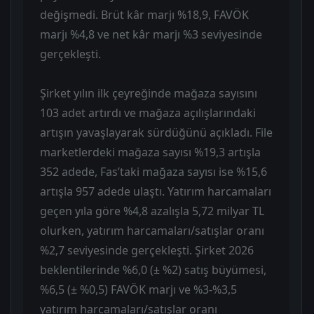
değişmedi. Brüt kâr marjı %18,9, FAVÖK
marjı %4,8 ve net kâr marjı %3 seviyesinde
gerçekleşti.
Şirket yılın ilk çeyreğinde mağaza sayısını
103 adet artırdı ve mağaza açılışlarındaki
artışın yavaşlayarak sürdüğünü açıkladı. File
marketlerdeki mağaza sayısı %19,3 artışla
352 adede, Fas’taki mağaza sayısı ise %15,6
artışla 957 adede ulaştı. Yatırım harcamaları
geçen yıla göre %4,8 azalışla 5,72 milyar TL
olurken, yatırım harcamaları/satışlar oranı
%2,7 seviyesinde gerçekleşti. Şirket 2026
beklentilerinde %6,0 (± %2) satış büyümesi,
%6,5 (± %0,5) FAVÖK marjı ve %3-%3,5
yatırım harcamaları/satışlar oranı