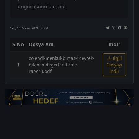
öngörüsünü korudu.
Salı, 12 Mayıs 2026 00:00
S.No
Dosya Adı
İndir
colendi-menkul-bimas-1ceyrek-
İlgili
1
bilanco-degerlendirme-
Dosyayı
raporu.pdf
İndir
1