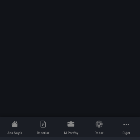
Ana Sayfa
Raporlar
M.Portföy
Radar
Diğer