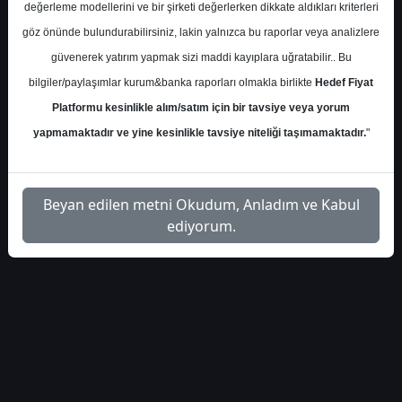
değerleme modellerini ve bir şirketi değerlerken dikkate aldıkları kriterleri
halk-yatirim-bimas-hedef-
İlgili
göz önünde bulundurabilirsiniz, lakin yalnızca bu raporlar veya analizlere
1
fiyat-4405934
Dosyayı İndir
güvenerek yatırım yapmak sizi maddi kayıplara uğratabilir.. Bu
bilgiler/paylaşımlar kurum&banka raporları olmakla birlikte
Hedef Fiyat
Platformu kesinlikle alım/satım için bir tavsiye veya yorum
yapmamaktadır ve yine kesinlikle tavsiye niteliği taşımamaktadır.
"
1
Beyan edilen metni Okudum, Anladım ve Kabul
ediyorum.