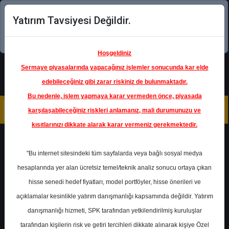
Yatırım Tavsiyesi Değildir.
Şimdi uygulamayı indirin!
Hoşgeldiniz
Sermaye piyasalarında yapacağınız işlemler sonucunda kar elde
edebileceğiniz gibi zarar riskiniz de bulunmaktadır.
Bu nedenle, işlem yapmaya karar vermeden önce, piyasada
karşılaşabileceğiniz riskleri anlamanız, mali durumunuzu ve
kısıtlarınızı dikkate alarak karar vermeniz gerekmektedir.
Geri Dön
"Bu internet sitesindeki tüm sayfalarda veya bağlı sosyal medya
hesaplarında yer alan ücretsiz temel/teknik analiz sonucu ortaya çıkan
Ana Sayfa
Raporlar
Halk Yatırım
hisse senedi hedef fiyatları, model portföyler, hisse önerileri ve
Rapor Detay
açıklamalar kesinlikle yatırım danışmanlığı kapsamında değildir. Yatırım
danışmanlığı hizmeti, SPK tarafından yetkilendirilmiş kuruluşlar
BIMAS - Hedef Fiyat
tarafından kişilerin risk ve getiri tercihleri dikkate alınarak kişiye Özel