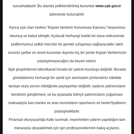
sunulmaktadır. Bu alanda yetkilendirilmiş kurumlar
www.spk.gov.tr
Halk Yatırım
12 Mart 2025
adresinde bulunabilir.
Ayrıca üye olan herkes "Kişisel Verilerin Korunması Kanunu" beyanımızı
okumuş ve kabul etmiştir. Açılacak herhangi hukiki bir dava neticesinde
platformumuz yetkili merciler ile gerekli uzlaşmayı sağlayacaktır, lakin
zorunlu şartlar ve resmi kurumlar dışında hiç bir yerde Kişisel Verilerinizin
paylaşılmayacağını da beyan ederiz.
İlgili grup/internet sitesi/kanal hesabı bir yatırım kuruluşu değildir. Burada
A-
A+
gördükleriniz herhangi bir varlık için alım/satım yönlendirici nitelikte
Halk Yatırım, BIMAS-BİM için hedef fiyatını
tavsiye veya yorum niteliğinde paylaşımlar değildir, sadece yatırımcıların
774.8 TL, tavsiyesini "al" olarak korudu
kendisini geliştirmesi, ve bu piyasada bilinçli yatırımcıların çoğalması
maksadıyla bazı banka ve aracı kurumların raporlarını ve hedef fiyatlarını
paylaşmaktadır.
Çarşamba, 12 Mart 2025 00:00
Finansal okuryazarlığa katkı sunmak, neye/neden yatırım yapıldığını tam
manasıyla okuyabilmek için işin profesyonellerinin bakış açılarını,
S.No
Dosya Adı
İndir