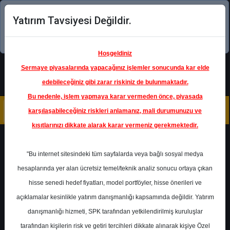
Yatırım Tavsiyesi Değildir.
Şimdi uygulamayı indirin!
Hoşgeldiniz
Sermaye piyasalarında yapacağınız işlemler sonucunda kar elde
edebileceğiniz gibi zarar riskiniz de bulunmaktadır.
Bu nedenle, işlem yapmaya karar vermeden önce, piyasada
karşılaşabileceğiniz riskleri anlamanız, mali durumunuzu ve
kısıtlarınızı dikkate alarak karar vermeniz gerekmektedir.
Geri Dön
"Bu internet sitesindeki tüm sayfalarda veya bağlı sosyal medya
hesaplarında yer alan ücretsiz temel/teknik analiz sonucu ortaya çıkan
Ana Sayfa
Raporlar
hisse senedi hedef fiyatları, model portföyler, hisse önerileri ve
İntegral Yatırım
Rapor Detay
açıklamalar kesinlikle yatırım danışmanlığı kapsamında değildir. Yatırım
danışmanlığı hizmeti, SPK tarafından yetkilendirilmiş kuruluşlar
BIMAS - Hedef Fiyat
tarafından kişilerin risk ve getiri tercihleri dikkate alınarak kişiye Özel