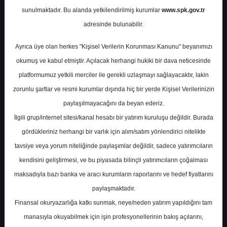
sunulmaktadır. Bu alanda yetkilendirilmiş kurumlar
www.spk.gov.tr
İntegral Yatırım
12 Mart 2025
adresinde bulunabilir.
Ayrıca üye olan herkes "Kişisel Verilerin Korunması Kanunu" beyanımızı
okumuş ve kabul etmiştir. Açılacak herhangi hukiki bir dava neticesinde
platformumuz yetkili merciler ile gerekli uzlaşmayı sağlayacaktır, lakin
zorunlu şartlar ve resmi kurumlar dışında hiç bir yerde Kişisel Verilerinizin
paylaşılmayacağını da beyan ederiz.
İlgili grup/internet sitesi/kanal hesabı bir yatırım kuruluşu değildir. Burada
A-
A+
gördükleriniz herhangi bir varlık için alım/satım yönlendirici nitelikte
İntegral Yatırım, BIMAS-BİM için hedef
tavsiye veya yorum niteliğinde paylaşımlar değildir, sadece yatırımcıların
fiyatını 764 TL'den 820 TL'ye yükseltti.
kendisini geliştirmesi, ve bu piyasada bilinçli yatırımcıların çoğalması
maksadıyla bazı banka ve aracı kurumların raporlarını ve hedef fiyatlarını
paylaşmaktadır.
Çarşamba, 12 Mart 2025 00:00
Finansal okuryazarlığa katkı sunmak, neye/neden yatırım yapıldığını tam
manasıyla okuyabilmek için işin profesyonellerinin bakış açılarını,
S.No
Dosya Adı
İndir