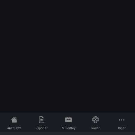
Ana Sayfa
Raporlar
M.Portföy
Radar
Diğer