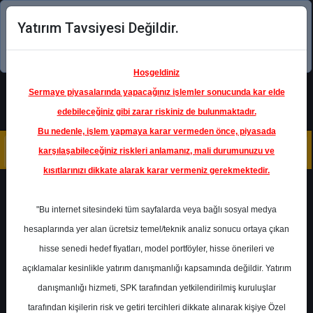
Yatırım Tavsiyesi Değildir.
Şimdi uygulamayı indirin!
Hoşgeldiniz
Sermaye piyasalarında yapacağınız işlemler sonucunda kar elde
edebileceğiniz gibi zarar riskiniz de bulunmaktadır.
Bu nedenle, işlem yapmaya karar vermeden önce, piyasada
karşılaşabileceğiniz riskleri anlamanız, mali durumunuzu ve
kısıtlarınızı dikkate alarak karar vermeniz gerekmektedir.
Geri Dön
"Bu internet sitesindeki tüm sayfalarda veya bağlı sosyal medya
hesaplarında yer alan ücretsiz temel/teknik analiz sonucu ortaya çıkan
Ana Sayfa
Raporlar
Ak Yatırım
hisse senedi hedef fiyatları, model portföyler, hisse önerileri ve
Rapor Detay
açıklamalar kesinlikle yatırım danışmanlığı kapsamında değildir. Yatırım
danışmanlığı hizmeti, SPK tarafından yetkilendirilmiş kuruluşlar
BIMAS - Hedef Fiyat
tarafından kişilerin risk ve getiri tercihleri dikkate alınarak kişiye Özel