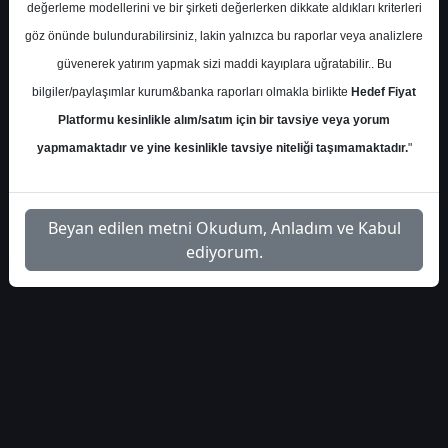
Cuma, 27 Eylül 2024 00:00
değerleme modellerini ve bir şirketi değerlerken dikkate aldıkları kriterleri
göz önünde bulundurabilirsiniz, lakin yalnızca bu raporlar veya analizlere
S.No
Dosya Adı
İndir
güvenerek yatırım yapmak sizi maddi kayıplara uğratabilir.. Bu
bilgiler/paylaşımlar kurum&banka raporları olmakla birlikte
Hedef Fiyat
ak-yatirim-bimas-hedef-
İlgili
1
Platformu kesinlikle alım/satım için bir tavsiye veya yorum
fiyat-4488922
Dosyayı İndir
yapmamaktadır ve yine kesinlikle tavsiye niteliği taşımamaktadır.
"
Beyan edilen metni Okudum, Anladım ve Kabul
ediyorum.
1