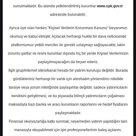
Raporu
sunulmaktadır. Bu alanda yetkilendirilmiş kurumlar
www.spk.gov.tr
adresinde bulunabilir.
Ak Yatırım
27 Eylül 2024
Ayrıca üye olan herkes "Kişisel Verilerin Korunması Kanunu" beyanımızı
okumuş ve kabul etmiştir. Açılacak herhangi hukiki bir dava neticesinde
platformumuz yetkili merciler ile gerekli uzlaşmayı sağlayacaktır, lakin
zorunlu şartlar ve resmi kurumlar dışında hiç bir yerde Kişisel Verilerinizin
paylaşılmayacağını da beyan ederiz.
İlgili grup/internet sitesi/kanal hesabı bir yatırım kuruluşu değildir. Burada
gördükleriniz herhangi bir varlık için alım/satım yönlendirici nitelikte
A-
A+
tavsiye veya yorum niteliğinde paylaşımlar değildir, sadece yatırımcıların
kendisini geliştirmesi, ve bu piyasada bilinçli yatırımcıların çoğalması
Ak Yatırım BİM Birleşik Mağazalar için hedef
maksadıyla bazı banka ve aracı kurumların raporlarını ve hedef fiyatlarını
fiyatını 795,0 TL, tavsiyesini 'Endeks Üstü
paylaşmaktadır.
Getiri' olarak korudu
Finansal okuryazarlığa katkı sunmak, neye/neden yatırım yapıldığını tam
manasıyla okuyabilmek için işin profesyonellerinin bakış açılarını,