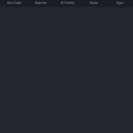
Ana Sayfa
Raporlar
M.Portföy
Radar
Diğer
İletişim
Bilgi ve Reklam için bizimle iletişime geçin!
iletisim@hedeffiyat.com.tr