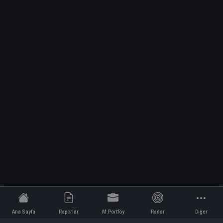
Ana Sayfa
Raporlar
M.Portföy
Radar
Diğer