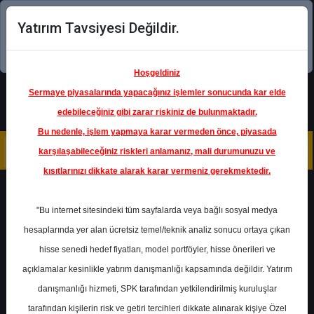
Yatırım Tavsiyesi Değildir.
Şimdi uygulamayı indirin!
Hoşgeldiniz
Sermaye piyasalarında yapacağınız işlemler sonucunda kar elde
edebileceğiniz gibi zarar riskiniz de bulunmaktadır.
Bu nedenle, işlem yapmaya karar vermeden önce, piyasada
karşılaşabileceğiniz riskleri anlamanız, mali durumunuzu ve
kısıtlarınızı dikkate alarak karar vermeniz gerekmektedir.
Geri Dön
"Bu internet sitesindeki tüm sayfalarda veya bağlı sosyal medya
hesaplarında yer alan ücretsiz temel/teknik analiz sonucu ortaya çıkan
Ana Sayfa
Raporlar
hisse senedi hedef fiyatları, model portföyler, hisse önerileri ve
Allbatross Portföy
Rapor Detay
açıklamalar kesinlikle yatırım danışmanlığı kapsamında değildir. Yatırım
danışmanlığı hizmeti, SPK tarafından yetkilendirilmiş kuruluşlar
BIMAS - Teknik Analiz
tarafından kişilerin risk ve getiri tercihleri dikkate alınarak kişiye Özel