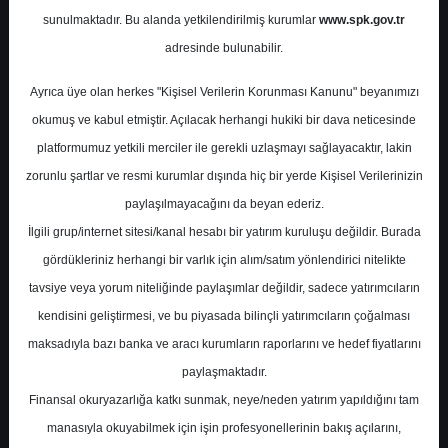
sunulmaktadır. Bu alanda yetkilendirilmiş kurumlar
www.spk.gov.tr
Allbatross Portföy
27 Eylül 2024
adresinde bulunabilir.
Ayrıca üye olan herkes "Kişisel Verilerin Korunması Kanunu" beyanımızı
okumuş ve kabul etmiştir. Açılacak herhangi hukiki bir dava neticesinde
platformumuz yetkili merciler ile gerekli uzlaşmayı sağlayacaktır, lakin
zorunlu şartlar ve resmi kurumlar dışında hiç bir yerde Kişisel Verilerinizin
paylaşılmayacağını da beyan ederiz.
İlgili grup/internet sitesi/kanal hesabı bir yatırım kuruluşu değildir. Burada
A-
A+
gördükleriniz herhangi bir varlık için alım/satım yönlendirici nitelikte
Teknik Tavsiye: BIMAS- AL
tavsiye veya yorum niteliğinde paylaşımlar değildir, sadece yatırımcıların
kendisini geliştirmesi, ve bu piyasada bilinçli yatırımcıların çoğalması
maksadıyla bazı banka ve aracı kurumların raporlarını ve hedef fiyatlarını
Cuma, 27 Eylül 2024 00:00
paylaşmaktadır.
Finansal okuryazarlığa katkı sunmak, neye/neden yatırım yapıldığını tam
S.No
Dosya Adı
İndir
manasıyla okuyabilmek için işin profesyonellerinin bakış açılarını,