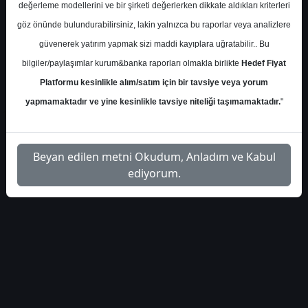
Allbatross-BIMAS-Teknik-
İlgili Dosyayı
değerleme modellerini ve bir şirketi değerlerken dikkate aldıkları kriterleri
1
Analiz
İndir
göz önünde bulundurabilirsiniz, lakin yalnızca bu raporlar veya analizlere
güvenerek yatırım yapmak sizi maddi kayıplara uğratabilir.. Bu
bilgiler/paylaşımlar kurum&banka raporları olmakla birlikte
Hedef Fiyat
Platformu kesinlikle alım/satım için bir tavsiye veya yorum
yapmamaktadır ve yine kesinlikle tavsiye niteliği taşımamaktadır.
"
1
Beyan edilen metni Okudum, Anladım ve Kabul
ediyorum.