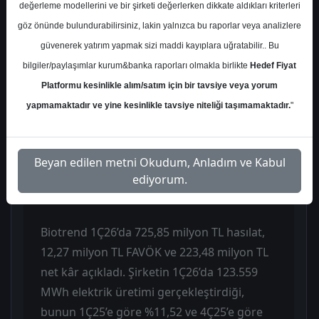
değerleme modellerini ve bir şirketi değerlerken dikkate aldıkları kriterleri
sonuçlarını genel olarak olumsuz
göz önünde bulundurabilirsiniz, lakin yalnızca bu raporlar veya analizlere
değerlendirdi ve “Operasyonel zayıflama”
güvenerek yatırım yapmak sizi maddi kayıplara uğratabilir.. Bu
vurgusu yaptı. Raporda, şirketin hasılat ve
bilgiler/paylaşımlar kurum&banka raporları olmakla birlikte
Hedef Fiyat
FAVÖK’ünün beklentilere paralel geldiği,
Platformu kesinlikle alım/satım için bir tavsiye veya yorum
ancak net kârın beklentilerin üzerinde
yapmamaktadır ve yine kesinlikle tavsiye niteliği taşımamaktadır.
"
gerçekleştiği belirtildi. Buna karşın analist,
üretim tarafındaki daralmanın ve santral
bazlı zayıf performansın operasyonel
Beyan edilen metni Okudum, Anladım ve Kabul
görünümü baskılamaya devam ettiğini öne
ediyorum.
çıkardı.
Biotrend 1Ç26’da 725,85 milyon TL hasılat,
12,27 milyon TL FAVÖK ve 223,48 milyon TL
net kâr açıkladı. Şirketin 1Ç26’da 123.559
MWh elektrik üretimi gerçekleştirdiği,
bunun 1Ç25’e göre %11,52 ve 4Ç25’e göre