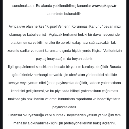
sunulmaktadır. Bu alanda yetkilendirilmiş kurumlar
www.spk.gov.tr
Değerlendirmesi
adresinde bulunabilir.
Marbaş Menkul Değerler
Ayrıca üye olan herkes "Kişisel Verilerin Korunması Kanunu" beyanımızı
12 Mayıs 2026
okumuş ve kabul etmiştir. Açılacak herhangi hukiki bir dava neticesinde
platformumuz yetkili merciler ile gerekli uzlaşmayı sağlayacaktır, lakin
zorunlu şartlar ve resmi kurumlar dışında hiç bir yerde Kişisel Verilerinizin
paylaşılmayacağını da beyan ederiz.
İlgili grup/internet sitesi/kanal hesabı bir yatırım kuruluşu değildir. Burada
gördükleriniz herhangi bir varlık için alım/satım yönlendirici nitelikte
tavsiye veya yorum niteliğinde paylaşımlar değildir, sadece yatırımcıların
kendisini geliştirmesi, ve bu piyasada bilinçli yatırımcıların çoğalması
A-
A+
maksadıyla bazı banka ve aracı kurumların raporlarını ve hedef fiyatlarını
paylaşmaktadır.
BIOEN - 1.Çeyrek Bilanço Değerlendirmesi
Finansal okuryazarlığa katkı sunmak, neye/neden yatırım yapıldığını tam
manasıyla okuyabilmek için işin profesyonellerinin bakış açılarını,
Marbaş Menkul, Biotrend’in 1Ç26