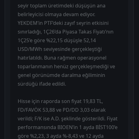
seyir toplam üretimdeki düşüşün ana
belirleyicisi olmaya devam ediyor.
YEKDEM’in PTF’deki zayıf seyrin etkisini
sınırladığı, 1Ç26’da Piyasa Takas Fiyatı’nın
1Ç25’e göre %22,15 düşüşle 52,14
USD/MWh seviyesinde gerçekleştiği
hatırlatıldı. Buna rağmen operasyonel
toparlanmanın henüz gerçekleşmediği ve
genel görünümde daralma eğiliminin
sürdüğü ifade edildi.
Hisse için raporda son fiyat 19,83 TL,
FD/FAVÖK 53,88 ve PD/DD 3,03 olarak
verildi; F/K ise A.D. şeklinde gösterildi. Fiyat
performansında BIOEN’in 1 ayda BİST100’e
göre %2,23, 3 ayda %-8,43 ve 12 ayda