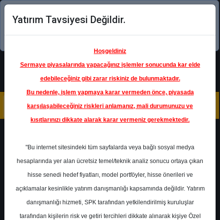
Yatırım Tavsiyesi Değildir.
Şimdi uygulamayı indirin!
Hoşgeldiniz
Sermaye piyasalarında yapacağınız işlemler sonucunda kar elde
edebileceğiniz gibi zarar riskiniz de bulunmaktadır.
Bu nedenle, işlem yapmaya karar vermeden önce, piyasada
karşılaşabileceğiniz riskleri anlamanız, mali durumunuzu ve
kısıtlarınızı dikkate alarak karar vermeniz gerekmektedir.
Geri Dön
"Bu internet sitesindeki tüm sayfalarda veya bağlı sosyal medya
hesaplarında yer alan ücretsiz temel/teknik analiz sonucu ortaya çıkan
Ana Sayfa
Raporlar
hisse senedi hedef fiyatları, model portföyler, hisse önerileri ve
Marbaş Menkul Değerler
açıklamalar kesinlikle yatırım danışmanlığı kapsamında değildir. Yatırım
Rapor Detay
danışmanlığı hizmeti, SPK tarafından yetkilendirilmiş kuruluşlar
BIOEN - 1.Çeyrek Bilanço
tarafından kişilerin risk ve getiri tercihleri dikkate alınarak kişiye Özel