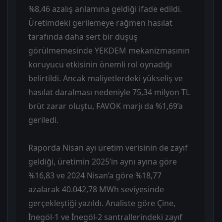
%8,46 azalış anlamına geldiği ifade edildi.
Üretimdeki gerilemeye rağmen hasılat
tarafında daha sert bir düşüş
görülmemesinde YEKDEM mekanizmasının
koruyucu etkisinin önemli rol oynadığı
belirtildi. Ancak maliyetlerdeki yükseliş ve
hasılat daralması nedeniyle 75,34 milyon TL
brüt zarar oluştu, FAVÖK marjı da %1,69’a
geriledi.
Raporda Nisan ayı üretim verisinin de zayıf
geldiği, üretimin 2025’in aynı ayına göre
%16,83 ve 2024 Nisan’a göre %18,77
azalarak 40.042,78 MWh seviyesinde
gerçekleştiği yazıldı. Analiste göre Çine,
İnegöl-1 ve İnegöl-2 santrallerindeki zayıf