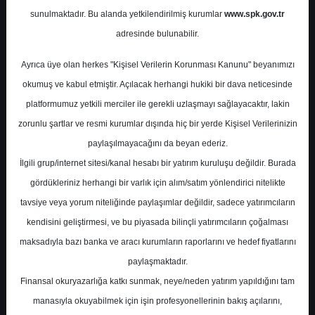
sunulmaktadır. Bu alanda yetkilendirilmiş kurumlar
www.spk.gov.tr
Halk Yatırım
12 Kasım 2024
adresinde bulunabilir.
Ayrıca üye olan herkes "Kişisel Verilerin Korunması Kanunu" beyanımızı
okumuş ve kabul etmiştir. Açılacak herhangi hukiki bir dava neticesinde
platformumuz yetkili merciler ile gerekli uzlaşmayı sağlayacaktır, lakin
zorunlu şartlar ve resmi kurumlar dışında hiç bir yerde Kişisel Verilerinizin
paylaşılmayacağını da beyan ederiz.
İlgili grup/internet sitesi/kanal hesabı bir yatırım kuruluşu değildir. Burada
A-
A+
gördükleriniz herhangi bir varlık için alım/satım yönlendirici nitelikte
Halk Yatırım Biotrend için hedef fiyatını
tavsiye veya yorum niteliğinde paylaşımlar değildir, sadece yatırımcıların
22.30 TL, tavsiyesini "tut" olarak korudu
kendisini geliştirmesi, ve bu piyasada bilinçli yatırımcıların çoğalması
maksadıyla bazı banka ve aracı kurumların raporlarını ve hedef fiyatlarını
paylaşmaktadır.
Salı, 12 Kasım 2024 00:00
Finansal okuryazarlığa katkı sunmak, neye/neden yatırım yapıldığını tam
manasıyla okuyabilmek için işin profesyonellerinin bakış açılarını,
S.No
Dosya Adı
İndir