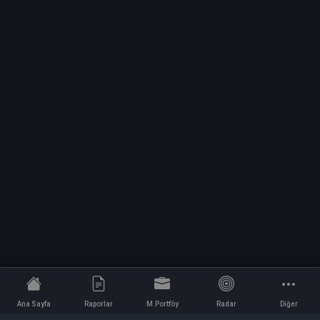
Ana Sayfa
Raporlar
M.Portföy
Radar
Diğer