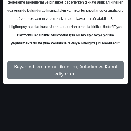
değerleme modellerini ve bir şirketi değerlerken dikkate aldıkları kriterleri
halk-yatirim-bioen-hedef-
İlgili
göz önünde bulundurabilirsiniz, lakin yalnızca bu raporlar veya analizlere
1
fiyat-449228
Dosyayı İndir
güvenerek yatırım yapmak sizi maddi kayıplara uğratabilir.. Bu
bilgiler/paylaşımlar kurum&banka raporları olmakla birlikte
Hedef Fiyat
Platformu kesinlikle alım/satım için bir tavsiye veya yorum
yapmamaktadır ve yine kesinlikle tavsiye niteliği taşımamaktadır.
"
1
Beyan edilen metni Okudum, Anladım ve Kabul
ediyorum.