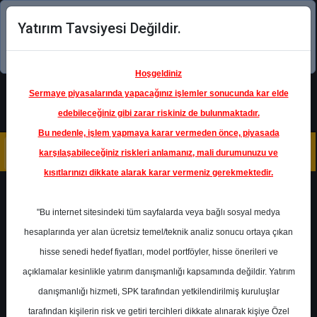
Yatırım Tavsiyesi Değildir.
Şimdi uygulamayı indirin!
Hoşgeldiniz
Sermaye piyasalarında yapacağınız işlemler sonucunda kar elde
edebileceğiniz gibi zarar riskiniz de bulunmaktadır.
Bu nedenle, işlem yapmaya karar vermeden önce, piyasada
karşılaşabileceğiniz riskleri anlamanız, mali durumunuzu ve
kısıtlarınızı dikkate alarak karar vermeniz gerekmektedir.
Geri Dön
"Bu internet sitesindeki tüm sayfalarda veya bağlı sosyal medya
hesaplarında yer alan ücretsiz temel/teknik analiz sonucu ortaya çıkan
Ana Sayfa
Raporlar
Halk Yatırım
hisse senedi hedef fiyatları, model portföyler, hisse önerileri ve
Rapor Detay
açıklamalar kesinlikle yatırım danışmanlığı kapsamında değildir. Yatırım
danışmanlığı hizmeti, SPK tarafından yetkilendirilmiş kuruluşlar
BIOEN - Hedef Fiyat
tarafından kişilerin risk ve getiri tercihleri dikkate alınarak kişiye Özel