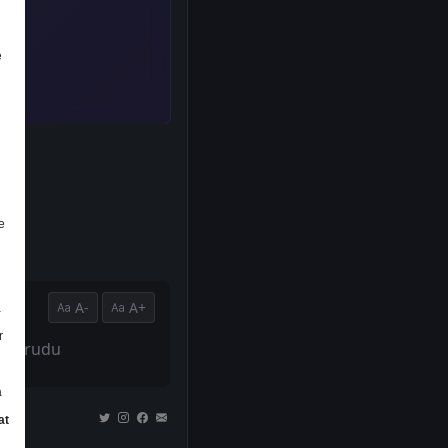
e
e
A-
A+
a
r
ak korudu
a
at