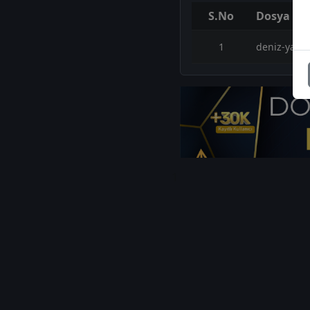
S.No
Dosya Ad
1
deniz-yatir
1