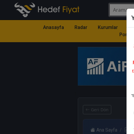
Y
Anasayfa
Radar
Kurumlar
Mo
Portfö
r
1
"
Geri Dön
Ana Sayfa
R