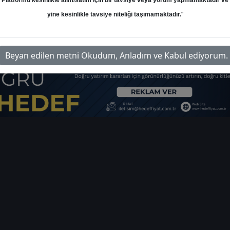
Platformu kesinlikle alım/satım için bir tavsiye veya yorum yapmamaktadır ve
ı
yine kesinlikle tavsiye niteliği taşımamaktadır.
"
im-bioen-hedef-fiyat-5438
İlgi
Beyan edilen metni Okudum, Anladım ve Kabul ediyorum.