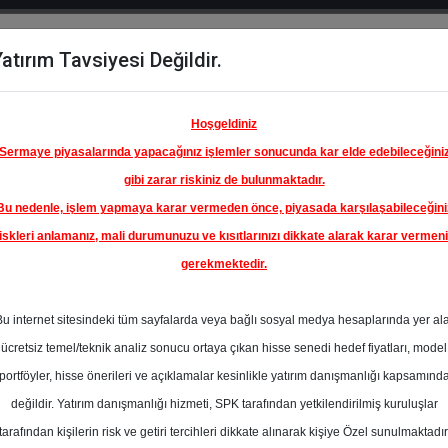
atırım Tavsiyesi Değildir.
del
Hisse
Öne
Raporlar
Partnerlerimi
y
Karşılaştır
Çıkanlar
Hoşgeldiniz
Sermaye piyasalarında yapacağınız işlemler sonucunda kar elde edebileceğini
gibi zarar riskiniz de bulunmaktadır.
Bu nedenle, işlem yapmaya karar vermeden önce, piyasada karşılaşabileceğini
iskleri anlamanız, mali durumunuzu ve kısıtlarınızı dikkate alarak karar vermen
gerekmektedir.
Bu internet sitesindeki tüm sayfalarda veya bağlı sosyal medya hesaplarında yer al
ücretsiz temel/teknik analiz sonucu ortaya çıkan hisse senedi hedef fiyatları, model
portföyler, hisse önerileri ve açıklamalar kesinlikle yatırım danışmanlığı kapsamınd
değildir. Yatırım danışmanlığı hizmeti, SPK tarafından yetkilendirilmiş kuruluşlar
aporlar
Deniz Yatırım
Rapor Detay
tarafından kişilerin risk ve getiri tercihleri dikkate alınarak kişiye Özel sunulmaktadır