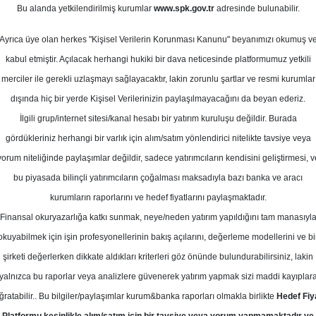
Bu alanda yetkilendirilmiş kurumlar
www.spk.gov.tr
adresinde bulunabilir.
def Fiyat
Ayrıca üye olan herkes "Kişisel Verilerin Korunması Kanunu" beyanımızı okumuş v
18 Ağustos 2025
kabul etmiştir. Açılacak herhangi hukiki bir dava neticesinde platformumuz yetkili
merciler ile gerekli uzlaşmayı sağlayacaktır, lakin zorunlu şartlar ve resmi kurumlar
dışında hiç bir yerde Kişisel Verilerinizin paylaşılmayacağını da beyan ederiz.
İlgili grup/internet sitesi/kanal hesabı bir yatırım kuruluşu değildir. Burada
gördükleriniz herhangi bir varlık için alım/satım yönlendirici nitelikte tavsiye veya
yorum niteliğinde paylaşımlar değildir, sadece yatırımcıların kendisini geliştirmesi, v
bu piyasada bilinçli yatırımcıların çoğalması maksadıyla bazı banka ve aracı
kurumların raporlarını ve hedef fiyatlarını paylaşmaktadır.
Finansal okuryazarlığa katkı sunmak, neye/neden yatırım yapıldığını tam manasıyl
okuyabilmek için işin profesyonellerinin bakış açılarını, değerleme modellerini ve bi
-Biotrend için hedef fiyatını 24.2 TL, tavsiyesini "tut" olar
şirketi değerlerken dikkate aldıkları kriterleri göz önünde bulundurabilirsiniz, lakin
yalnızca bu raporlar veya analizlere güvenerek yatırım yapmak sizi maddi kayıplar
ğratabilir.. Bu bilgiler/paylaşımlar kurum&banka raporları olmakla birlikte
Hedef Fiy