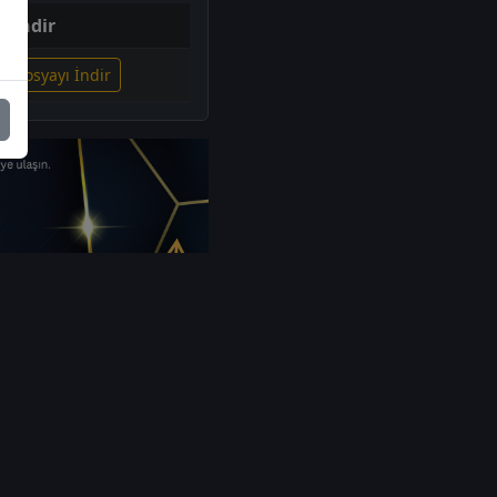
İndir
li Dosyayı İndir