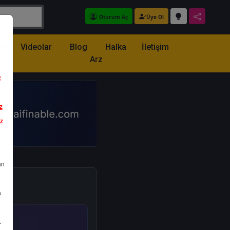
Oturum Aç
Üye Ol
z
Videolar
Blog
Halka
İletişim
Arz
z
z
iz
an
a
.