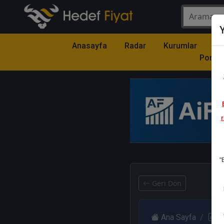
Y
Anasayfa
Radar
Kurumlar
Mo
Portfö
r
1
"
Geri Dön
Ana Sayfa
R