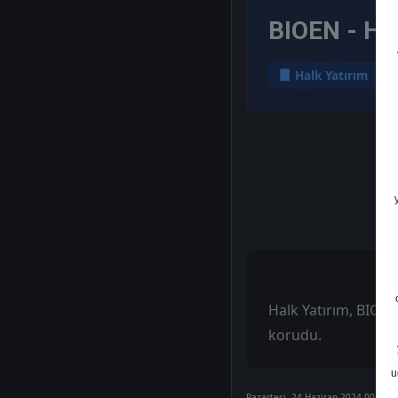
BIOEN - He
Halk Yatırım
Halk Yatırım, BIOEN 
korudu.
u
Pazartesi, 24 Haziran 2024 00:00