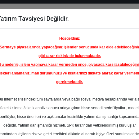
atırım Tavsiyesi Değildir.
del
Hisse
Öne
Raporlar
Partnerlerimi
y
Karşılaştır
Çıkanlar
Hoşgeldiniz
Sermaye piyasalarında yapacağınız işlemler sonucunda kar elde edebileceğini
gibi zarar riskiniz de bulunmaktadır.
Bu nedenle, işlem yapmaya karar vermeden önce, piyasada karşılaşabileceğini
iskleri anlamanız, mali durumunuzu ve kısıtlarınızı dikkate alarak karar vermen
gerekmektedir.
Bu internet sitesindeki tüm sayfalarda veya bağlı sosyal medya hesaplarında yer al
ücretsiz temel/teknik analiz sonucu ortaya çıkan hisse senedi hedef fiyatları, model
portföyler, hisse önerileri ve açıklamalar kesinlikle yatırım danışmanlığı kapsamınd
değildir. Yatırım danışmanlığı hizmeti, SPK tarafından yetkilendirilmiş kuruluşlar
aporlar
Halk Yatırım
Rapor Detay
tarafından kişilerin risk ve getiri tercihleri dikkate alınarak kişiye Özel sunulmaktadır