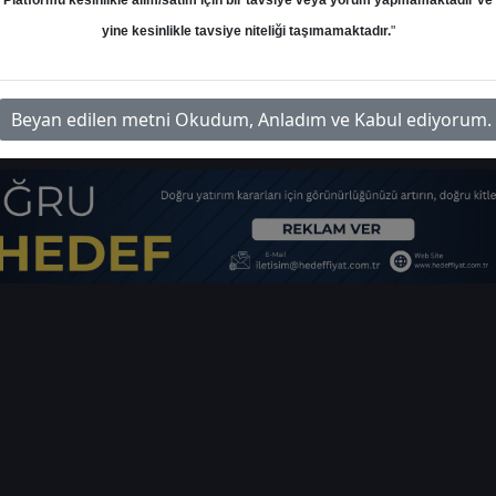
Platformu kesinlikle alım/satım için bir tavsiye veya yorum yapmamaktadır ve
yine kesinlikle tavsiye niteliği taşımamaktadır.
"
-bioen-hedef-fiyat-raporu-44932212
İ
Beyan edilen metni Okudum, Anladım ve Kabul ediyorum.