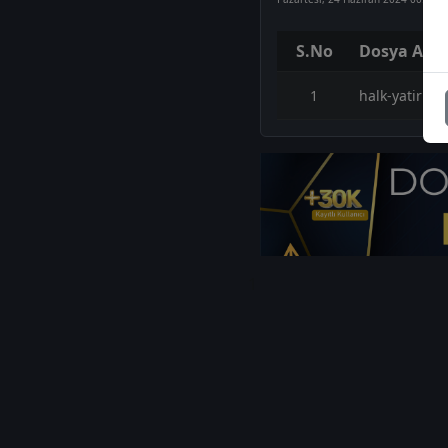
S.No
Dosya Adı
1
halk-yatirim
1