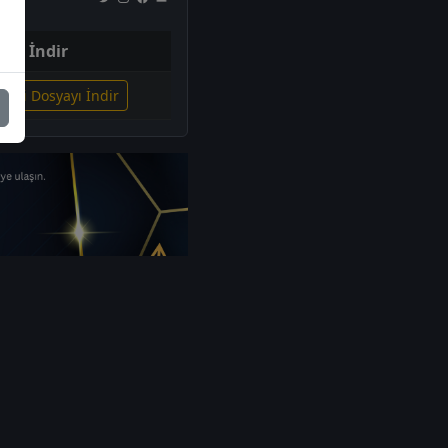
İndir
lgili Dosyayı İndir