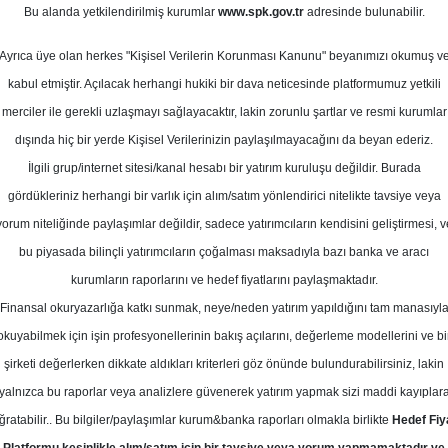
Bu alanda yetkilendirilmiş kurumlar
www.spk.gov.tr
adresinde bulunabilir.
def Fiyat Raporu
Ayrıca üye olan herkes "Kişisel Verilerin Korunması Kanunu" beyanımızı okumuş v
24 Haziran 2024
kabul etmiştir. Açılacak herhangi hukiki bir dava neticesinde platformumuz yetkili
merciler ile gerekli uzlaşmayı sağlayacaktır, lakin zorunlu şartlar ve resmi kurumlar
dışında hiç bir yerde Kişisel Verilerinizin paylaşılmayacağını da beyan ederiz.
İlgili grup/internet sitesi/kanal hesabı bir yatırım kuruluşu değildir. Burada
gördükleriniz herhangi bir varlık için alım/satım yönlendirici nitelikte tavsiye veya
yorum niteliğinde paylaşımlar değildir, sadece yatırımcıların kendisini geliştirmesi, v
bu piyasada bilinçli yatırımcıların çoğalması maksadıyla bazı banka ve aracı
kurumların raporlarını ve hedef fiyatlarını paylaşmaktadır.
Finansal okuryazarlığa katkı sunmak, neye/neden yatırım yapıldığını tam manasıyl
okuyabilmek için işin profesyonellerinin bakış açılarını, değerleme modellerini ve bi
için hedef fiyatını 23,0 TL'den 27,70 TL'ye yükseltti, tavsiyes
şirketi değerlerken dikkate aldıkları kriterleri göz önünde bulundurabilirsiniz, lakin
yalnızca bu raporlar veya analizlere güvenerek yatırım yapmak sizi maddi kayıplar
ğratabilir.. Bu bilgiler/paylaşımlar kurum&banka raporları olmakla birlikte
Hedef Fiy