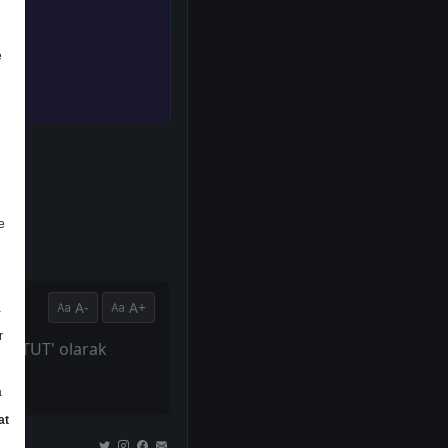
e
e
A-
A+
a
r
ini 'TUT' olarak
a
at