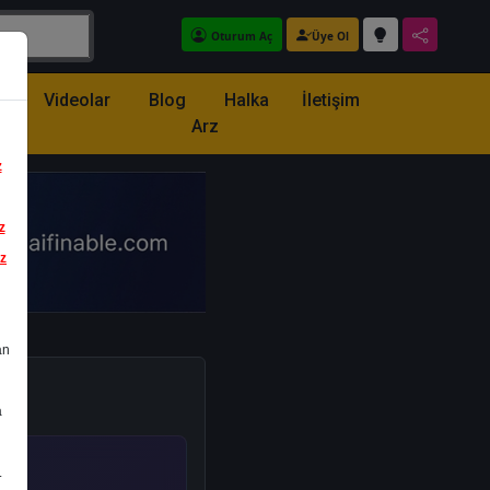
Oturum Aç
Üye Ol
z
Videolar
Blog
Halka
İletişim
Arz
z
z
iz
an
a
.