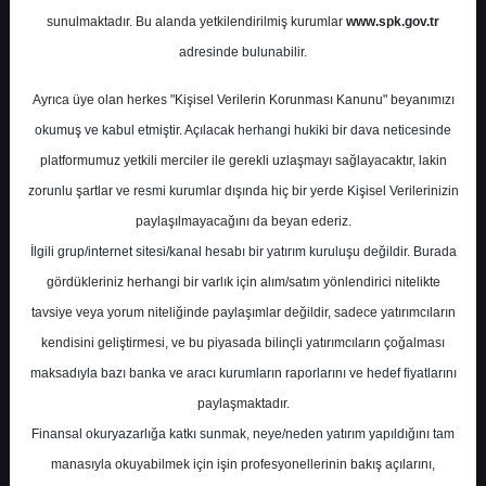
Raporu
sunulmaktadır. Bu alanda yetkilendirilmiş kurumlar
www.spk.gov.tr
adresinde bulunabilir.
Halk Yatırım
26 Eylül 2024
Ayrıca üye olan herkes "Kişisel Verilerin Korunması Kanunu" beyanımızı
okumuş ve kabul etmiştir. Açılacak herhangi hukiki bir dava neticesinde
platformumuz yetkili merciler ile gerekli uzlaşmayı sağlayacaktır, lakin
zorunlu şartlar ve resmi kurumlar dışında hiç bir yerde Kişisel Verilerinizin
paylaşılmayacağını da beyan ederiz.
İlgili grup/internet sitesi/kanal hesabı bir yatırım kuruluşu değildir. Burada
gördükleriniz herhangi bir varlık için alım/satım yönlendirici nitelikte
A-
A+
tavsiye veya yorum niteliğinde paylaşımlar değildir, sadece yatırımcıların
kendisini geliştirmesi, ve bu piyasada bilinçli yatırımcıların çoğalması
Halk Yatırım Biotrend için hedef fiyatını
maksadıyla bazı banka ve aracı kurumların raporlarını ve hedef fiyatlarını
27,70 TL'den 22,30 TL'ye düşürdü, tavsiyesini
paylaşmaktadır.
'TUT' olarak korudu
Finansal okuryazarlığa katkı sunmak, neye/neden yatırım yapıldığını tam
manasıyla okuyabilmek için işin profesyonellerinin bakış açılarını,