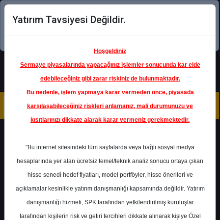
Yatırım Tavsiyesi Değildir.
Şimdi uygulamayı indirin!
Hoşgeldiniz
Sermaye piyasalarında yapacağınız işlemler sonucunda kar elde
edebileceğiniz gibi zarar riskiniz de bulunmaktadır.
Bu nedenle, işlem yapmaya karar vermeden önce, piyasada
karşılaşabileceğiniz riskleri anlamanız, mali durumunuzu ve
kısıtlarınızı dikkate alarak karar vermeniz gerekmektedir.
Geri Dön
"Bu internet sitesindeki tüm sayfalarda veya bağlı sosyal medya
hesaplarında yer alan ücretsiz temel/teknik analiz sonucu ortaya çıkan
Ana Sayfa
Raporlar
Halk Yatırım
hisse senedi hedef fiyatları, model portföyler, hisse önerileri ve
Rapor Detay
açıklamalar kesinlikle yatırım danışmanlığı kapsamında değildir. Yatırım
danışmanlığı hizmeti, SPK tarafından yetkilendirilmiş kuruluşlar
BIOEN - Hedef Fiyat
tarafından kişilerin risk ve getiri tercihleri dikkate alınarak kişiye Özel