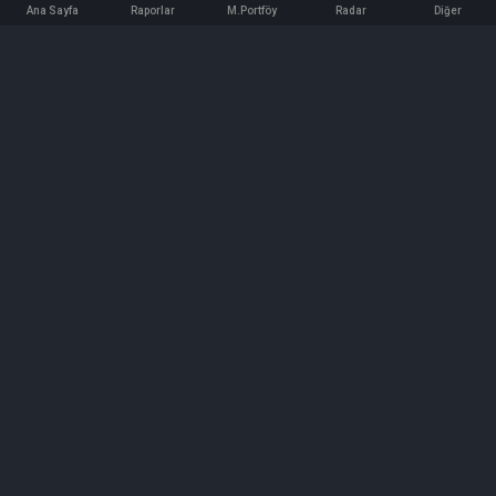
Ana Sayfa
Raporlar
M.Portföy
Radar
Diğer
İletişim
Bilgi ve Reklam için bizimle iletişime geçin!
iletisim@hedeffiyat.com.tr