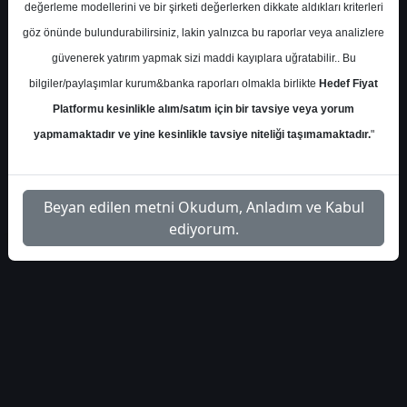
Perşembe, 26 Eylül 2024 00:00
değerleme modellerini ve bir şirketi değerlerken dikkate aldıkları kriterleri
göz önünde bulundurabilirsiniz, lakin yalnızca bu raporlar veya analizlere
S.No
Dosya Adı
İndir
güvenerek yatırım yapmak sizi maddi kayıplara uğratabilir.. Bu
bilgiler/paylaşımlar kurum&banka raporları olmakla birlikte
Hedef Fiyat
halk-yatirim-bioen-hedef-
İlgili
1
Platformu kesinlikle alım/satım için bir tavsiye veya yorum
fiyat-449388
Dosyayı İndir
yapmamaktadır ve yine kesinlikle tavsiye niteliği taşımamaktadır.
"
Beyan edilen metni Okudum, Anladım ve Kabul
ediyorum.
1