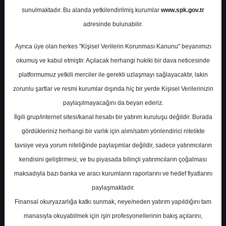
sunulmaktadır. Bu alanda yetkilendirilmiş kurumlar
www.spk.gov.tr
Ziraat Yatırım
15 Mayıs 2025
adresinde bulunabilir.
Ayrıca üye olan herkes "Kişisel Verilerin Korunması Kanunu" beyanımızı
okumuş ve kabul etmiştir. Açılacak herhangi hukiki bir dava neticesinde
platformumuz yetkili merciler ile gerekli uzlaşmayı sağlayacaktır, lakin
zorunlu şartlar ve resmi kurumlar dışında hiç bir yerde Kişisel Verilerinizin
paylaşılmayacağını da beyan ederiz.
İlgili grup/internet sitesi/kanal hesabı bir yatırım kuruluşu değildir. Burada
A-
A+
gördükleriniz herhangi bir varlık için alım/satım yönlendirici nitelikte
BIST100, BIST30 ve Hisse Senetleri Teknik
tavsiye veya yorum niteliğinde paylaşımlar değildir, sadece yatırımcıların
Analizi
kendisini geliştirmesi, ve bu piyasada bilinçli yatırımcıların çoğalması
maksadıyla bazı banka ve aracı kurumların raporlarını ve hedef fiyatlarını
paylaşmaktadır.
Perşembe, 15 Mayıs 2025 00:00
Finansal okuryazarlığa katkı sunmak, neye/neden yatırım yapıldığını tam
manasıyla okuyabilmek için işin profesyonellerinin bakış açılarını,
S.No
Dosya Adı
İndir