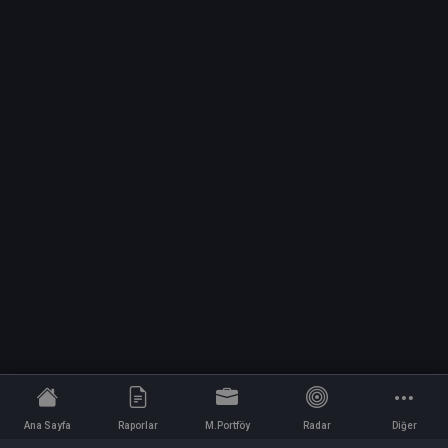
Ana Sayfa
Raporlar
M.Portföy
Radar
Diğer