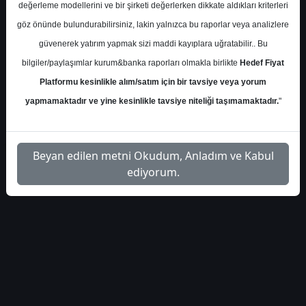
değerleme modellerini ve bir şirketi değerlerken dikkate aldıkları kriterleri
İlgili
göz önünde bulundurabilirsiniz, lakin yalnızca bu raporlar veya analizlere
ziraat-yatirim-teknik-hisse-
1
Dosyayı
güvenerek yatırım yapmak sizi maddi kayıplara uğratabilir.. Bu
onerileri-505944
İndir
bilgiler/paylaşımlar kurum&banka raporları olmakla birlikte
Hedef Fiyat
Platformu kesinlikle alım/satım için bir tavsiye veya yorum
yapmamaktadır ve yine kesinlikle tavsiye niteliği taşımamaktadır.
"
1
Beyan edilen metni Okudum, Anladım ve Kabul
ediyorum.