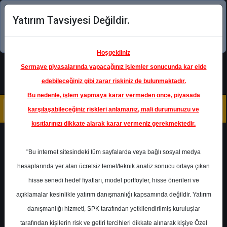
Yatırım Tavsiyesi Değildir.
Şimdi uygulamayı indirin!
Hoşgeldiniz
Sermaye piyasalarında yapacağınız işlemler sonucunda kar elde
edebileceğiniz gibi zarar riskiniz de bulunmaktadır.
Bu nedenle, işlem yapmaya karar vermeden önce, piyasada
karşılaşabileceğiniz riskleri anlamanız, mali durumunuzu ve
kısıtlarınızı dikkate alarak karar vermeniz gerekmektedir.
Geri Dön
"Bu internet sitesindeki tüm sayfalarda veya bağlı sosyal medya
hesaplarında yer alan ücretsiz temel/teknik analiz sonucu ortaya çıkan
Ana Sayfa
Raporlar
Ziraat Yatırım
hisse senedi hedef fiyatları, model portföyler, hisse önerileri ve
Rapor Detay
açıklamalar kesinlikle yatırım danışmanlığı kapsamında değildir. Yatırım
danışmanlığı hizmeti, SPK tarafından yetkilendirilmiş kuruluşlar
BIST100 - Hisse Önerileri
tarafından kişilerin risk ve getiri tercihleri dikkate alınarak kişiye Özel