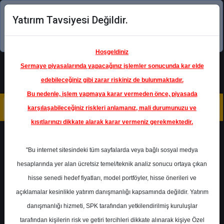
Yatırım Tavsiyesi Değildir.
Şimdi uygulamayı indirin!
Hoşgeldiniz
Sermaye piyasalarında yapacağınız işlemler sonucunda kar elde
edebileceğiniz gibi zarar riskiniz de bulunmaktadır.
Bu nedenle, işlem yapmaya karar vermeden önce, piyasada
karşılaşabileceğiniz riskleri anlamanız, mali durumunuzu ve
kısıtlarınızı dikkate alarak karar vermeniz gerekmektedir.
Geri Dön
"Bu internet sitesindeki tüm sayfalarda veya bağlı sosyal medya
hesaplarında yer alan ücretsiz temel/teknik analiz sonucu ortaya çıkan
Ana Sayfa
Raporlar
Deniz Yatırım
hisse senedi hedef fiyatları, model portföyler, hisse önerileri ve
Rapor Detay
açıklamalar kesinlikle yatırım danışmanlığı kapsamında değildir. Yatırım
danışmanlığı hizmeti, SPK tarafından yetkilendirilmiş kuruluşlar
Çeyreksel Enerji Bülteni
tarafından kişilerin risk ve getiri tercihleri dikkate alınarak kişiye Özel