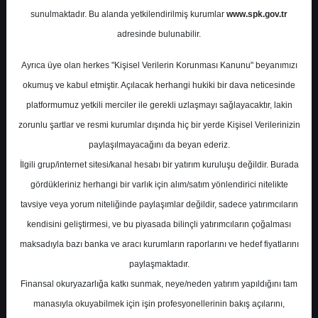
sunulmaktadır. Bu alanda yetkilendirilmiş kurumlar
www.spk.gov.tr
Deniz Yatırım
01 Temmuz 2026
adresinde bulunabilir.
Ayrıca üye olan herkes "Kişisel Verilerin Korunması Kanunu" beyanımızı
okumuş ve kabul etmiştir. Açılacak herhangi hukiki bir dava neticesinde
platformumuz yetkili merciler ile gerekli uzlaşmayı sağlayacaktır, lakin
zorunlu şartlar ve resmi kurumlar dışında hiç bir yerde Kişisel Verilerinizin
paylaşılmayacağını da beyan ederiz.
İlgili grup/internet sitesi/kanal hesabı bir yatırım kuruluşu değildir. Burada
A-
A+
gördükleriniz herhangi bir varlık için alım/satım yönlendirici nitelikte
Çeyreksel Enerji Bülteni
tavsiye veya yorum niteliğinde paylaşımlar değildir, sadece yatırımcıların
kendisini geliştirmesi, ve bu piyasada bilinçli yatırımcıların çoğalması
Rapor, enerji sektöründe 2Ç26 döneminde
maksadıyla bazı banka ve aracı kurumların raporlarını ve hedef fiyatlarını
elektrik üretiminin geçen yılın aynı
paylaşmaktadır.
dönemine göre %0,5 azalarak 72.861.145
Finansal okuryazarlığa katkı sunmak, neye/neden yatırım yapıldığını tam
MWh gerçekleştiğini, buna karşın bazı
manasıyla okuyabilmek için işin profesyonellerinin bakış açılarını,