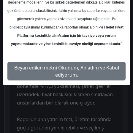
şirketlerde üretim artışlarının öne çıktığını
değerleme modellerini ve bir şirketi değerlerken dikkate aldıkları kriterleri
anlatıyor. Kurulu gücün 2026 yılı Mayıs ayı
göz önünde bulundurabilirsiniz, lakin yalnızca bu raporlar veya analizlere
sonu itibarıyla 125.598 MW’a ulaştığı
güvenerek yatırım yapmak sizi maddi kayıplara uğratabilir.. Bu
belirtilirken, üretim dağılımında barajlı
bilgiler/paylaşımlar kurum&banka raporları olmakla birlikte
Hedef Fiyat
kaynakların %35,1 ile ilk sırada olduğu
Platformu kesinlikle alım/satım için bir tavsiye veya yorum
vurgulanıyor. PTF fiyatlarının 2Ç26
yapmamaktadır ve yine kesinlikle tavsiye niteliği taşımamaktadır.
"
döneminde TL bazında %61, USD bazında
ise %67 azaldığı, Haziran ayında ise USD
Beyan edilen metni Okudum, Anladım ve Kabul
bazında %105 artış kaydedildiği ifade
ediyorum.
ediliyor. Ortalama dolar kurunun bu
dönemde %17,3 yükselmesi, şirket gelirleri
üzerindeki fiyat baskısını kısmen sınırlayan
unsurlardan biri olarak öne çıkıyor.
Raporun ana yatırım tezi, üretim tarafında
güçlü görünen yenilenebilir ve seçilmiş