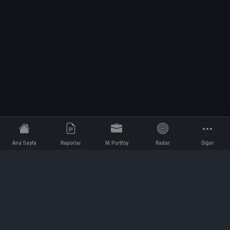
Ana Sayfa
Raporlar
M.Portföy
Radar
Diğer