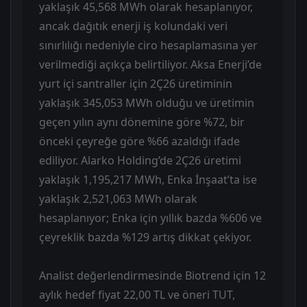
yaklaşık 45,568 MWh olarak hesaplanıyor,
ancak dağıtık enerji iş kolundaki veri
sınırlılığı nedeniyle ciro hesaplamasına yer
verilmediği açıkça belirtiliyor. Aksa Enerji’de
yurt içi santraller için 2Ç26 üretiminin
yaklaşık 345,053 MWh olduğu ve üretimin
geçen yılın aynı dönemine göre %72, bir
önceki çeyreğe göre %66 azaldığı ifade
ediliyor. Alarko Holding’de 2Ç26 üretimi
yaklaşık 1,195,217 MWh, Enka İnşaat’ta ise
yaklaşık 2,521,063 MWh olarak
hesaplanıyor; Enka için yıllık bazda %606 ve
çeyreklik bazda %129 artış dikkat çekiyor.
Analist değerlendirmesinde Biotrend için 12
aylık hedef fiyat 22,00 TL ve öneri TUT,