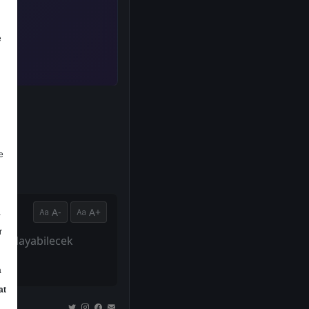
e
e
A-
A+
a
r
 sağlayabilecek
a
at