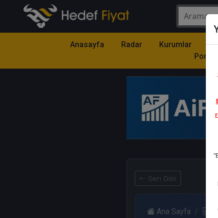
Y
Anasayfa
Radar
Kurumlar
Mo
Portfö
r
1
"
Geri Dön
Ana Sayfa
R