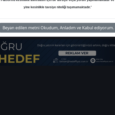
Platformu kesinlikle alım/satım için bir tavsiye veya yorum yapmamaktadır ve
yine kesinlikle tavsiye niteliği taşımamaktadır.
"
rim-cimento-sektoru-raporu-55093832
Beyan edilen metni Okudum, Anladım ve Kabul ediyorum.