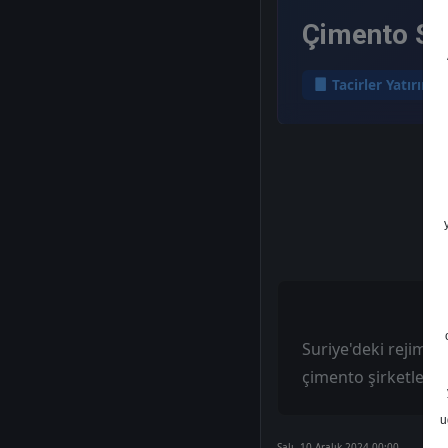
Çimento Se
Tacirler Yatırım
Suriye'deki rejim d
çimento şirketlerini
u
Salı, 10 Aralık 2024 00:00