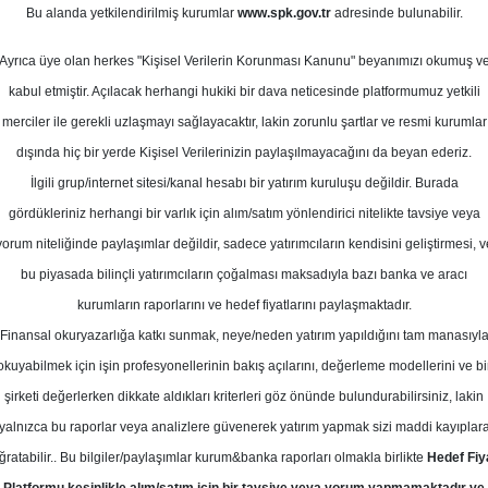
Bu alanda yetkilendirilmiş kurumlar
www.spk.gov.tr
adresinde bulunabilir.
ktör Raporu
Ayrıca üye olan herkes "Kişisel Verilerin Korunması Kanunu" beyanımızı okumuş v
10 Aralık 2024
kabul etmiştir. Açılacak herhangi hukiki bir dava neticesinde platformumuz yetkili
merciler ile gerekli uzlaşmayı sağlayacaktır, lakin zorunlu şartlar ve resmi kurumlar
dışında hiç bir yerde Kişisel Verilerinizin paylaşılmayacağını da beyan ederiz.
İlgili grup/internet sitesi/kanal hesabı bir yatırım kuruluşu değildir. Burada
gördükleriniz herhangi bir varlık için alım/satım yönlendirici nitelikte tavsiye veya
yorum niteliğinde paylaşımlar değildir, sadece yatırımcıların kendisini geliştirmesi, v
bu piyasada bilinçli yatırımcıların çoğalması maksadıyla bazı banka ve aracı
kurumların raporlarını ve hedef fiyatlarını paylaşmaktadır.
Finansal okuryazarlığa katkı sunmak, neye/neden yatırım yapıldığını tam manasıyl
okuyabilmek için işin profesyonellerinin bakış açılarını, değerleme modellerini ve bi
eğişikliği sonrasında bölgenin yeniden inşası sürecine katkı
şirketi değerlerken dikkate aldıkları kriterleri göz önünde bulundurabilirsiniz, lakin
 analiz ettik
yalnızca bu raporlar veya analizlere güvenerek yatırım yapmak sizi maddi kayıplar
ğratabilir.. Bu bilgiler/paylaşımlar kurum&banka raporları olmakla birlikte
Hedef Fiy