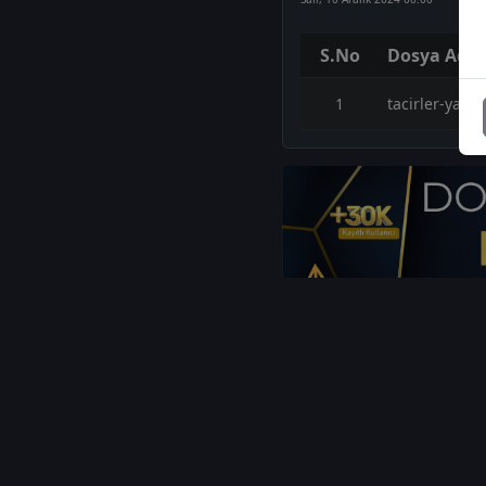
S.No
Dosya Adı
1
tacirler-yati
1