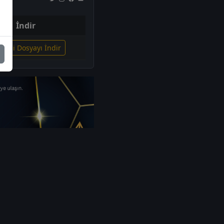
İndir
İlgili Dosyayı İndir