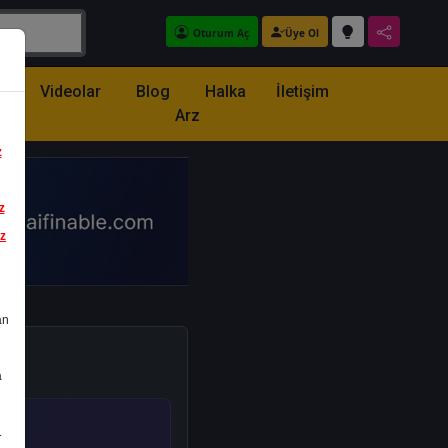
Oturum Aç
Üye Ol
z
Videolar
Blog
Halka
İletişim
Arz
z
z
iz
an
a
.