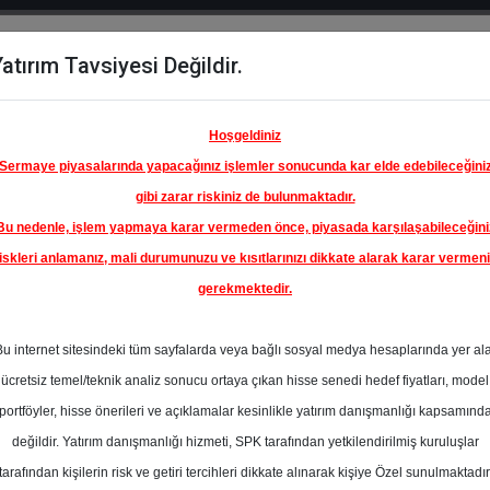
atırım Tavsiyesi Değildir.
del
Hisse
Öne
Raporlar
Partnerlerimi
y
Karşılaştır
Çıkanlar
Hoşgeldiniz
Sermaye piyasalarında yapacağınız işlemler sonucunda kar elde edebileceğini
gibi zarar riskiniz de bulunmaktadır.
Bu nedenle, işlem yapmaya karar vermeden önce, piyasada karşılaşabileceğini
iskleri anlamanız, mali durumunuzu ve kısıtlarınızı dikkate alarak karar vermen
gerekmektedir.
Bu internet sitesindeki tüm sayfalarda veya bağlı sosyal medya hesaplarında yer al
ücretsiz temel/teknik analiz sonucu ortaya çıkan hisse senedi hedef fiyatları, model
portföyler, hisse önerileri ve açıklamalar kesinlikle yatırım danışmanlığı kapsamınd
değildir. Yatırım danışmanlığı hizmeti, SPK tarafından yetkilendirilmiş kuruluşlar
aporlar
Tacirler Yatırım
Rapor Detay
tarafından kişilerin risk ve getiri tercihleri dikkate alınarak kişiye Özel sunulmaktadır