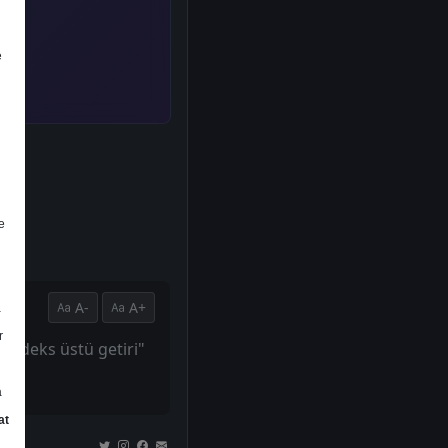
e
e
A-
A+
a
r
"endeks üstü getiri"
a
at