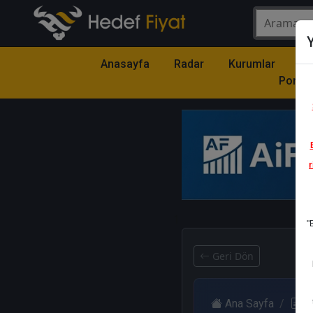
Y
Anasayfa
Radar
Kurumlar
Mo
Portfö
r
1
"
Geri Dön
Ana Sayfa
R