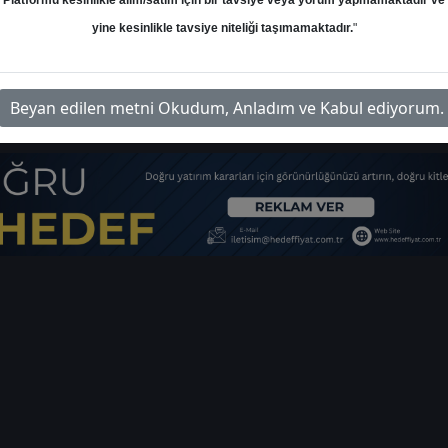
Platformu kesinlikle alım/satım için bir tavsiye veya yorum yapmamaktadır ve
yine kesinlikle tavsiye niteliği taşımamaktadır.
"
m-doas-hisse-hedef-fiyat-2026
İl
Beyan edilen metni Okudum, Anladım ve Kabul ediyorum.