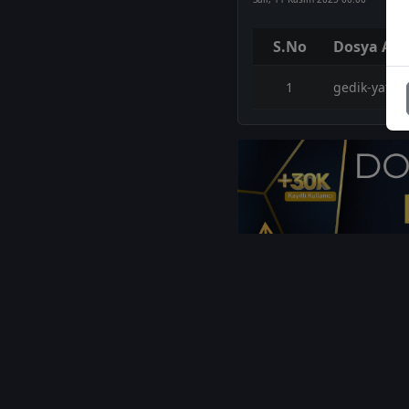
S.No
Dosya Adı
1
gedik-yatiri
1