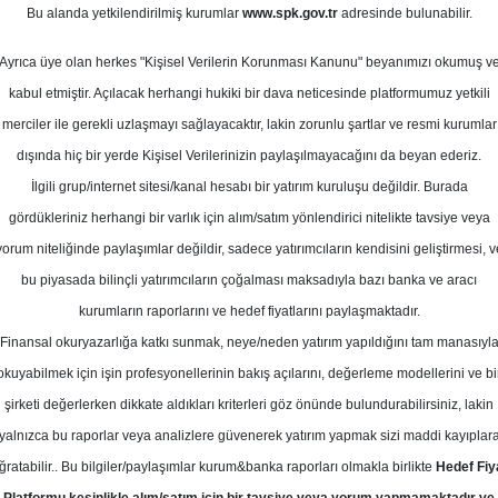
Bu alanda yetkilendirilmiş kurumlar
www.spk.gov.tr
adresinde bulunabilir.
ef Fiyat
Ayrıca üye olan herkes "Kişisel Verilerin Korunması Kanunu" beyanımızı okumuş v
11 Kasım 2025
kabul etmiştir. Açılacak herhangi hukiki bir dava neticesinde platformumuz yetkili
merciler ile gerekli uzlaşmayı sağlayacaktır, lakin zorunlu şartlar ve resmi kurumlar
dışında hiç bir yerde Kişisel Verilerinizin paylaşılmayacağını da beyan ederiz.
İlgili grup/internet sitesi/kanal hesabı bir yatırım kuruluşu değildir. Burada
gördükleriniz herhangi bir varlık için alım/satım yönlendirici nitelikte tavsiye veya
yorum niteliğinde paylaşımlar değildir, sadece yatırımcıların kendisini geliştirmesi, v
bu piyasada bilinçli yatırımcıların çoğalması maksadıyla bazı banka ve aracı
kurumların raporlarını ve hedef fiyatlarını paylaşmaktadır.
Finansal okuryazarlığa katkı sunmak, neye/neden yatırım yapıldığını tam manasıyl
okuyabilmek için işin profesyonellerinin bakış açılarını, değerleme modellerini ve bi
 - Doğuş Otomotiv için hedef fiyatını 250.78 TL, tavsiyesini 
şirketi değerlerken dikkate aldıkları kriterleri göz önünde bulundurabilirsiniz, lakin
yalnızca bu raporlar veya analizlere güvenerek yatırım yapmak sizi maddi kayıplar
ğratabilir.. Bu bilgiler/paylaşımlar kurum&banka raporları olmakla birlikte
Hedef Fiy