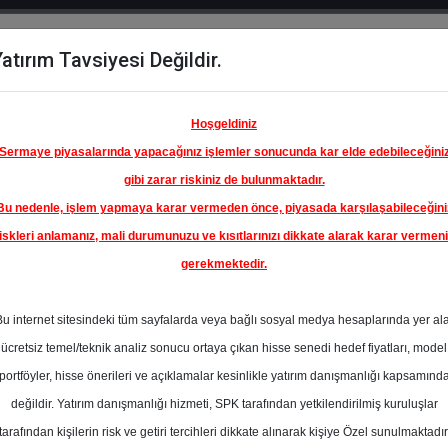
atırım Tavsiyesi Değildir.
del
Hisse
Öne
Raporlar
Partnerlerimi
y
Karşılaştır
Çıkanlar
Hoşgeldiniz
Sermaye piyasalarında yapacağınız işlemler sonucunda kar elde edebileceğini
gibi zarar riskiniz de bulunmaktadır.
Bu nedenle, işlem yapmaya karar vermeden önce, piyasada karşılaşabileceğini
iskleri anlamanız, mali durumunuzu ve kısıtlarınızı dikkate alarak karar vermen
gerekmektedir.
Bu internet sitesindeki tüm sayfalarda veya bağlı sosyal medya hesaplarında yer al
ücretsiz temel/teknik analiz sonucu ortaya çıkan hisse senedi hedef fiyatları, model
portföyler, hisse önerileri ve açıklamalar kesinlikle yatırım danışmanlığı kapsamınd
değildir. Yatırım danışmanlığı hizmeti, SPK tarafından yetkilendirilmiş kuruluşlar
aporlar
Gedik Yatırım
Rapor Detay
tarafından kişilerin risk ve getiri tercihleri dikkate alınarak kişiye Özel sunulmaktadır