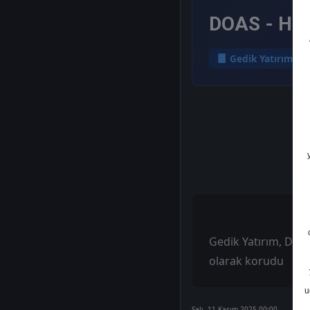
DOAS - Hed
Gedik Yatırım
Gedik Yatırım, DOAS
olarak korudu
u
Salı, 11 Kasım 2025 00:00