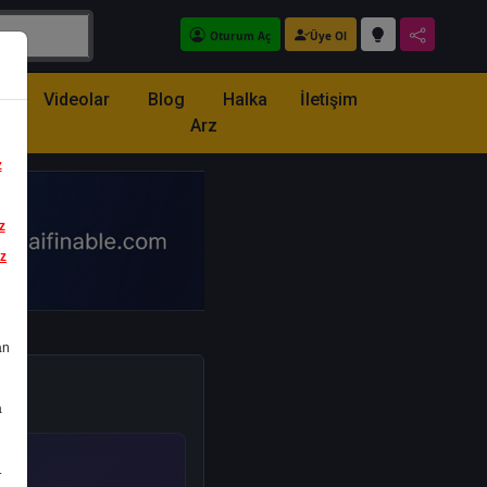
Oturum Aç
Üye Ol
z
Videolar
Blog
Halka
İletişim
Arz
z
z
iz
an
a
.