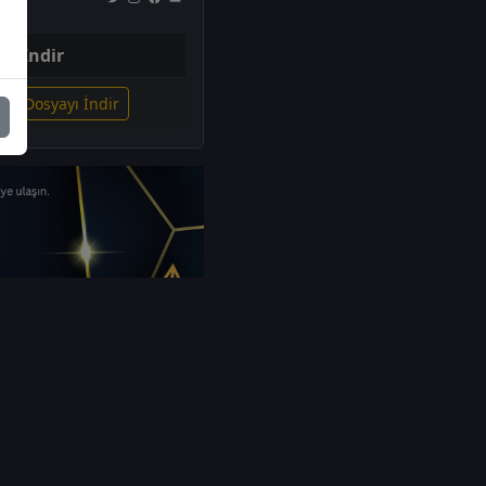
İndir
gili Dosyayı İndir