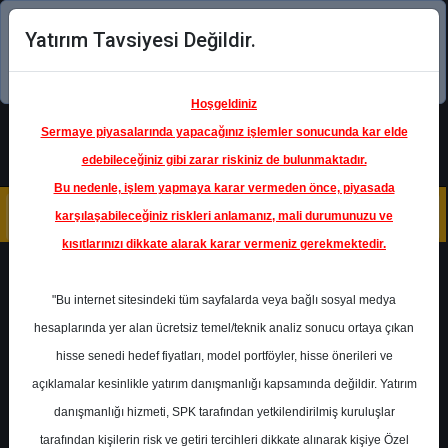
Yatırım Tavsiyesi Değildir.
Şimdi uygulamayı indirin!
Hoşgeldiniz
Sermaye piyasalarında yapacağınız işlemler sonucunda kar elde
edebileceğiniz gibi zarar riskiniz de bulunmaktadır.
Bu nedenle, işlem yapmaya karar vermeden önce, piyasada
karşılaşabileceğiniz riskleri anlamanız, mali durumunuzu ve
kısıtlarınızı dikkate alarak karar vermeniz gerekmektedir.
Geri Dön
"Bu internet sitesindeki tüm sayfalarda veya bağlı sosyal medya
hesaplarında yer alan ücretsiz temel/teknik analiz sonucu ortaya çıkan
Ana Sayfa
Raporlar
Ak Yatırım
hisse senedi hedef fiyatları, model portföyler, hisse önerileri ve
Rapor Detay
açıklamalar kesinlikle yatırım danışmanlığı kapsamında değildir. Yatırım
danışmanlığı hizmeti, SPK tarafından yetkilendirilmiş kuruluşlar
DOAS - Hedef Fiyat
tarafından kişilerin risk ve getiri tercihleri dikkate alınarak kişiye Özel