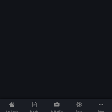
Ana Sayfa
Raporlar
M.Portföy
Radar
Diğer