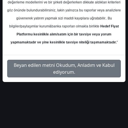
değerleme modellerini ve bir şirketi değerlerken dikkate aldıkları kriterleri
göz önünde bulundurabilirsiniz, lakin yalnızca bu raporlar veya analizlere
S.No
Dosya Adı
İndir
güvenerek yatırım yapmak sizi maddi kayıplara uğratabilir.. Bu
ak-yatirim-doas-hisse-
İlgili
bilgiler/paylaşımlar kurum&banka raporları olmakla birlikte
Hedef Fiyat
1
hedef-fiyat-2026
Dosyayı İndir
Platformu kesinlikle alım/satım için bir tavsiye veya yorum
yapmamaktadır ve yine kesinlikle tavsiye niteliği taşımamaktadır.
"
Beyan edilen metni Okudum, Anladım ve Kabul
1
ediyorum.