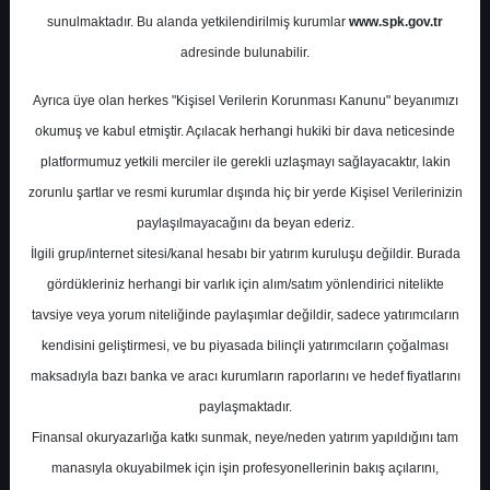
sunulmaktadır. Bu alanda yetkilendirilmiş kurumlar
www.spk.gov.tr
Ak Yatırım
11 Kasım 2025
adresinde bulunabilir.
Ayrıca üye olan herkes "Kişisel Verilerin Korunması Kanunu" beyanımızı
okumuş ve kabul etmiştir. Açılacak herhangi hukiki bir dava neticesinde
platformumuz yetkili merciler ile gerekli uzlaşmayı sağlayacaktır, lakin
zorunlu şartlar ve resmi kurumlar dışında hiç bir yerde Kişisel Verilerinizin
paylaşılmayacağını da beyan ederiz.
İlgili grup/internet sitesi/kanal hesabı bir yatırım kuruluşu değildir. Burada
A-
A+
gördükleriniz herhangi bir varlık için alım/satım yönlendirici nitelikte
Ak Yatırım, DOAS - Doğuş Otomotiv için
tavsiye veya yorum niteliğinde paylaşımlar değildir, sadece yatırımcıların
hedef fiyatını 345 TL'den 390 TL'ye revize
kendisini geliştirmesi, ve bu piyasada bilinçli yatırımcıların çoğalması
ederken 'Endeksin Üzerinde Getiri'
maksadıyla bazı banka ve aracı kurumların raporlarını ve hedef fiyatlarını
tavsiyesini ise korudu.
paylaşmaktadır.
Finansal okuryazarlığa katkı sunmak, neye/neden yatırım yapıldığını tam
manasıyla okuyabilmek için işin profesyonellerinin bakış açılarını,
Salı, 11 Kasım 2025 00:00