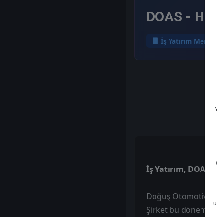
DOAS - Hed
İş Yatırım Menku
İş Yatırım, DOAS -
Doğuş Otomotiv’in 1
u
Şirket bu dönemde y