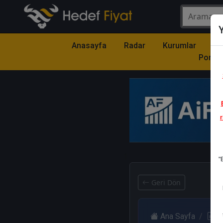
Y
Anasayfa
Radar
Kurumlar
Mo
Portfö
r
1
"
Geri Dön
Ana Sayfa
R