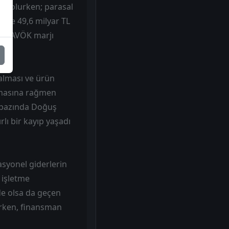
ili olurken; parasal
şüşle 49,6 milyar TL
en FAVÖK marjı
kalması ve ürün
tmasına rağmen
t bazında Doğuş
lı bir kayıp yaşadı
asyonel giderlerin
e işletme
de olsa da geçen
lırken, finansman