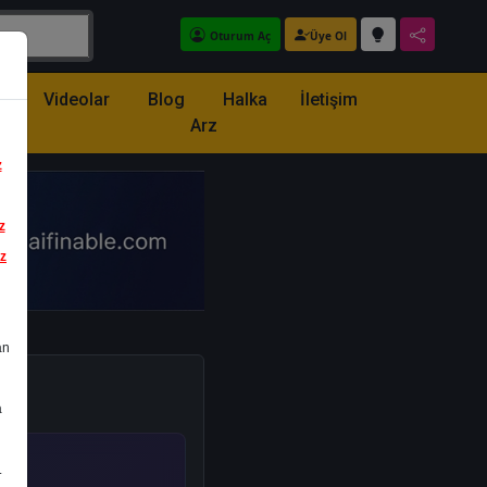
Oturum Aç
Üye Ol
z
Videolar
Blog
Halka
İletişim
Arz
z
z
iz
an
a
.