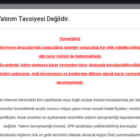
atırım Tavsiyesi Değildir.
del
Hisse
Öne
Raporlar
Partnerlerimi
y
Karşılaştır
Çıkanlar
Hoşgeldiniz
Sermaye piyasalarında yapacağınız işlemler sonucunda kar elde edebileceğini
gibi zarar riskiniz de bulunmaktadır.
Bu nedenle, işlem yapmaya karar vermeden önce, piyasada karşılaşabileceğini
iskleri anlamanız, mali durumunuzu ve kısıtlarınızı dikkate alarak karar vermen
gerekmektedir.
Bu internet sitesindeki tüm sayfalarda veya bağlı sosyal medya hesaplarında yer al
ücretsiz temel/teknik analiz sonucu ortaya çıkan hisse senedi hedef fiyatları, model
portföyler, hisse önerileri ve açıklamalar kesinlikle yatırım danışmanlığı kapsamınd
değildir. Yatırım danışmanlığı hizmeti, SPK tarafından yetkilendirilmiş kuruluşlar
aporlar
İş Yatırım Menkul Değerler
Rapor Detay
tarafından kişilerin risk ve getiri tercihleri dikkate alınarak kişiye Özel sunulmaktadır