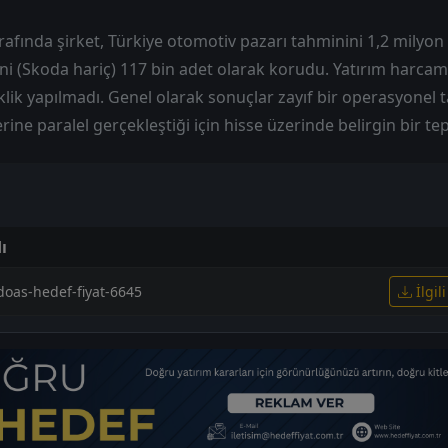
arafında şirket, Türkiye otomotiv pazarı tahminini 1,2 milyo
ni (Skoda hariç) 117 bin adet olarak korudu. Yatırım harcam
klik yapılmadı. Genel olarak sonuçlar zayıf bir operasyonel t
rine paralel gerçekleştiği için hisse üzerinde belirgin bir te
ı
-doas-hedef-fiyat-6645
İlgil