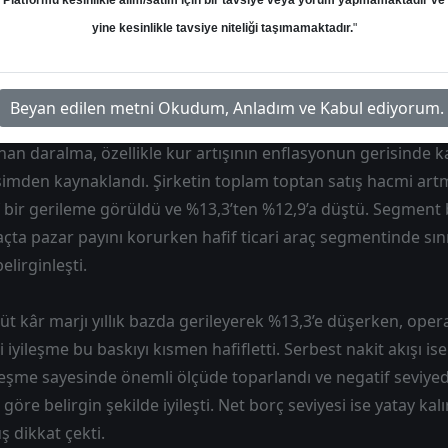
Platformu kesinlikle alım/satım için bir tavsiye veya yorum yapmamaktadır ve
ans, artan diğer faaliyet giderleri ve yüksek vergi yükü etk
yine kesinlikle tavsiye niteliği taşımamaktadır.
"
 gelirleri bu baskıyı kısmen dengeledi. Gelirler yıllık %10 dü
leşirken, FAVÖK %16 azalışla 3,2 milyar TL oldu. Buna rağm
arlanarak %6,4 seviyesine ulaştı.
Beyan edilen metni Okudum, Anladım ve Kabul ediyorum.
nan daralma, özellikle kur artışının enflasyonun gerisinde 
imden kaynaklandı. Şirketin toplam toptan satış hacmi ar
f bir gerileme görüldü ve %13,3’ten %12,9’a düştü. Segmen
çta pazar payını korurken hafif ticari araç segmentinde sınır
elirginleşti.
brüt kâr marjı yıllık bazda gerileyerek %13,3’e düşerken, oper
 iyileşme bu baskıyı kısmen hafifletti. Serbest nakit akışı is
leşme sayesinde önemli ölçüde toparlandı ve negatif seviye
göre belirgin şekilde iyileşti. Net borç seviyesi ise yatay ka
ş dikkat çekti.