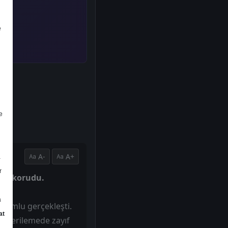
e
e
A-
A+
a
r
sini korudu.
a
uyumlu gerçekleşti.
at
ki gerilemede zayıf