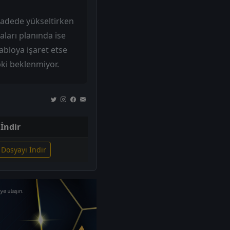
n adede yükseltirken
aları planında ise
abloya işaret etse
pki beklenmiyor.
İndir
i Dosyayı İndir