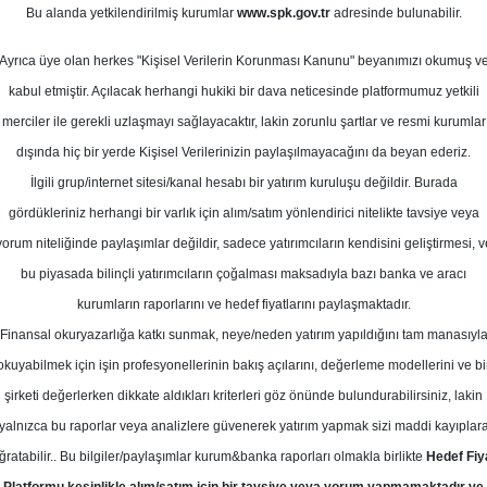
Bu alanda yetkilendirilmiş kurumlar
www.spk.gov.tr
adresinde bulunabilir.
ef Fiyat
Ayrıca üye olan herkes "Kişisel Verilerin Korunması Kanunu" beyanımızı okumuş v
l Değerler
12 Mayıs 2026
kabul etmiştir. Açılacak herhangi hukiki bir dava neticesinde platformumuz yetkili
merciler ile gerekli uzlaşmayı sağlayacaktır, lakin zorunlu şartlar ve resmi kurumlar
dışında hiç bir yerde Kişisel Verilerinizin paylaşılmayacağını da beyan ederiz.
İlgili grup/internet sitesi/kanal hesabı bir yatırım kuruluşu değildir. Burada
gördükleriniz herhangi bir varlık için alım/satım yönlendirici nitelikte tavsiye veya
yorum niteliğinde paylaşımlar değildir, sadece yatırımcıların kendisini geliştirmesi, v
bu piyasada bilinçli yatırımcıların çoğalması maksadıyla bazı banka ve aracı
kurumların raporlarını ve hedef fiyatlarını paylaşmaktadır.
Finansal okuryazarlığa katkı sunmak, neye/neden yatırım yapıldığını tam manasıyl
okuyabilmek için işin profesyonellerinin bakış açılarını, değerleme modellerini ve bi
 Doğuş Otomotiv için 220.1 TL hedef fiyat ile TUT tavsiye
şirketi değerlerken dikkate aldıkları kriterleri göz önünde bulundurabilirsiniz, lakin
yalnızca bu raporlar veya analizlere güvenerek yatırım yapmak sizi maddi kayıplar
Ç26 finansal sonuçları genel olarak piyasa beklentileriyle 
ğratabilir.. Bu bilgiler/paylaşımlar kurum&banka raporları olmakla birlikte
Hedef Fiy
ıllık %24 düşüşle 574 milyon TL net kâr açıkladı. Net kârda