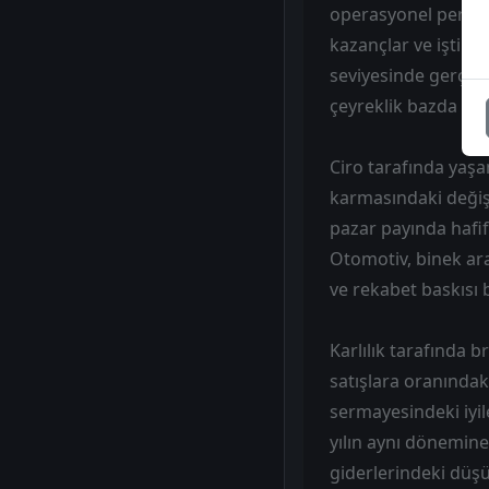
operasyonel perform
kazançlar ve iştirak
seviyesinde gerçek
çeyreklik bazda top
Ciro tarafında yaşa
karmasındaki değiş
pazar payında hafi
Otomotiv, binek ara
ve rekabet baskısı b
Karlılık tarafında 
satışlara oranındaki
sermayesindeki iyi
yılın aynı dönemine 
giderlerindeki düşü