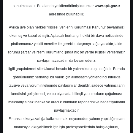
sunulmaktadır. Bu alanda yetkilendirilmiş kurumlar
www.spk.gov.tr
Tacirler Yatırım
12 Mayıs 2026
adresinde bulunabilir.
Ayrıca üye olan herkes "Kişisel Verilerin Korunması Kanunu" beyanımızı
okumuş ve kabul etmiştir. Açılacak herhangi hukiki bir dava neticesinde
platformumuz yetkili merciler ile gerekli uzlaşmayı sağlayacaktır, lakin
zorunlu şartlar ve resmi kurumlar dışında hiç bir yerde Kişisel Verilerinizin
paylaşılmayacağını da beyan ederiz.
İlgili grup/internet sitesi/kanal hesabı bir yatırım kuruluşu değildir. Burada
A-
A+
gördükleriniz herhangi bir varlık için alım/satım yönlendirici nitelikte
Tacirler Yatırım, DOAS - Doğuş Otomotiv
tavsiye veya yorum niteliğinde paylaşımlar değildir, sadece yatırımcıların
için hedef fiyatını 278 TL'den 255 TL'ye
kendisini geliştirmesi, ve bu piyasada bilinçli yatırımcıların çoğalması
revize etti, tavsiyesini AL olarak korudu.
maksadıyla bazı banka ve aracı kurumların raporlarını ve hedef fiyatlarını
paylaşmaktadır.
Tacirler Yatırım, Doğuş Otomotiv’in 1Ç26
Finansal okuryazarlığa katkı sunmak, neye/neden yatırım yapıldığını tam
finansal sonuçlarını beklentilerle uyumlu
manasıyla okuyabilmek için işin profesyonellerinin bakış açılarını,