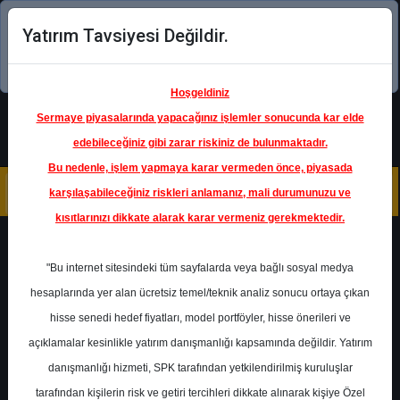
Yatırım Tavsiyesi Değildir.
Şimdi uygulamayı indirin!
Hoşgeldiniz
Sermaye piyasalarında yapacağınız işlemler sonucunda kar elde
edebileceğiniz gibi zarar riskiniz de bulunmaktadır.
Bu nedenle, işlem yapmaya karar vermeden önce, piyasada
karşılaşabileceğiniz riskleri anlamanız, mali durumunuzu ve
kısıtlarınızı dikkate alarak karar vermeniz gerekmektedir.
Geri Dön
"Bu internet sitesindeki tüm sayfalarda veya bağlı sosyal medya
hesaplarında yer alan ücretsiz temel/teknik analiz sonucu ortaya çıkan
Ana Sayfa
Raporlar
hisse senedi hedef fiyatları, model portföyler, hisse önerileri ve
Tacirler Yatırım
Rapor Detay
açıklamalar kesinlikle yatırım danışmanlığı kapsamında değildir. Yatırım
danışmanlığı hizmeti, SPK tarafından yetkilendirilmiş kuruluşlar
DOAS - Hedef Fiyat
tarafından kişilerin risk ve getiri tercihleri dikkate alınarak kişiye Özel