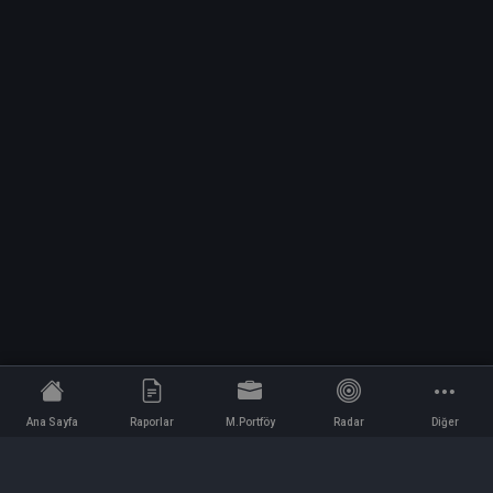
Ana Sayfa
Raporlar
M.Portföy
Radar
Diğer