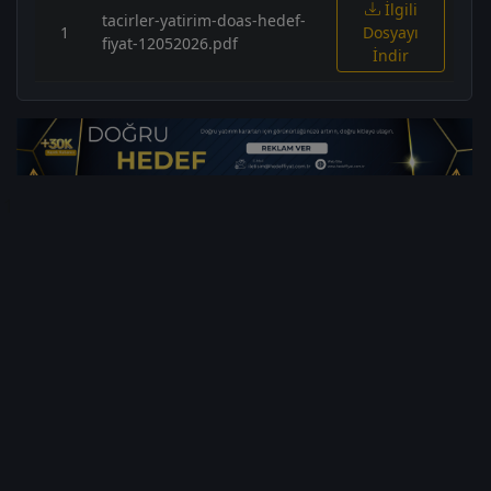
İlgili
tacirler-yatirim-doas-hedef-
1
Dosyayı
fiyat-12052026.pdf
İndir
1