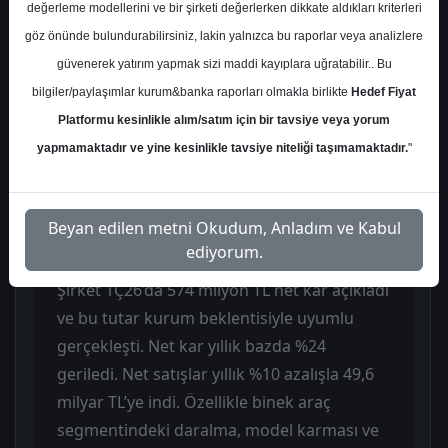
ancak operasyonel tarafta ve net karlılıkta
değerleme modellerini ve bir şirketi değerlerken dikkate aldıkları kriterleri
yıllık bazda zayıflamanın sürdüğü bir çeyrek
göz önünde bulundurabilirsiniz, lakin yalnızca bu raporlar veya analizlere
olarak değerlendirdi. Kurum, genel tabloyu
güvenerek yatırım yapmak sizi maddi kayıplara uğratabilir.. Bu
nötr olarak görürken mevcut getiri
bilgiler/paylaşımlar kurum&banka raporları olmakla birlikte
Hedef Fiyat
potansiyeli nedeniyle AL tavsiyesini
Platformu kesinlikle alım/satım için bir tavsiye veya yorum
sürdürdü. Raporda şirketin güçlü marka
yapmamaktadır ve yine kesinlikle tavsiye niteliği taşımamaktadır.
"
portföyü, yaygın distribütör ağı ve dengeli
operasyonel yapısının orta vadeli
Beyan edilen metni Okudum, Anladım ve Kabul
görünümü desteklediği vurgulandı.
ediyorum.
Şirket 1Ç26’da 574 milyon TL net kar açıkladı
ve bu tutar kurum beklentisiyle uyumlu
gerçekleşti. Net kar yıllık bazda %24
geriledi. Net satışlar yıllık %10 azalışla 49,6
milyar TL’ye indi. Özellikle binek araç
segmentindeki daralma, model karması ve