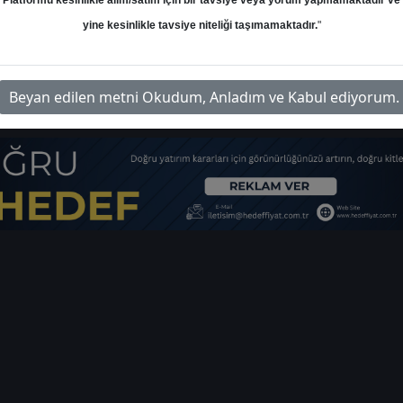
Platformu kesinlikle alım/satım için bir tavsiye veya yorum yapmamaktadır ve
yine kesinlikle tavsiye niteliği taşımamaktadır.
"
s-hedef-fiyat-raporu-5504932
İl
Beyan edilen metni Okudum, Anladım ve Kabul ediyorum.