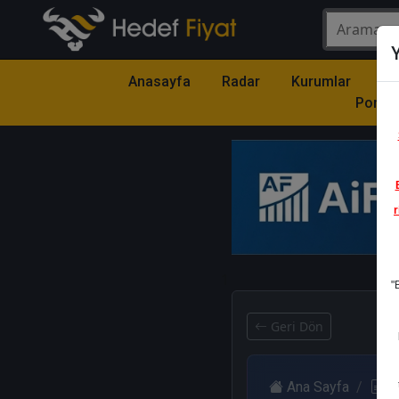
Y
Anasayfa
Radar
Kurumlar
Mo
Portfö
r
1
"
Geri Dön
Ana Sayfa
R