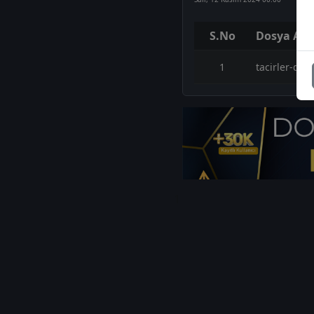
S.No
Dosya Adı
1
tacirler-doa
1