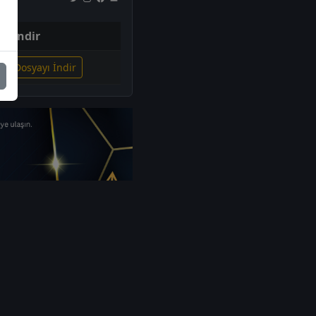
İndir
gili Dosyayı İndir