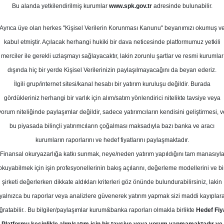
Bu alanda yetkilendirilmiş kurumlar
www.spk.gov.tr
adresinde bulunabilir.
ef Fiyat
Ayrıca üye olan herkes "Kişisel Verilerin Korunması Kanunu" beyanımızı okumuş v
12 Kasım 2024
kabul etmiştir. Açılacak herhangi hukiki bir dava neticesinde platformumuz yetkili
merciler ile gerekli uzlaşmayı sağlayacaktır, lakin zorunlu şartlar ve resmi kurumlar
dışında hiç bir yerde Kişisel Verilerinizin paylaşılmayacağını da beyan ederiz.
İlgili grup/internet sitesi/kanal hesabı bir yatırım kuruluşu değildir. Burada
gördükleriniz herhangi bir varlık için alım/satım yönlendirici nitelikte tavsiye veya
yorum niteliğinde paylaşımlar değildir, sadece yatırımcıların kendisini geliştirmesi, v
bu piyasada bilinçli yatırımcıların çoğalması maksadıyla bazı banka ve aracı
kurumların raporlarını ve hedef fiyatlarını paylaşmaktadır.
Finansal okuryazarlığa katkı sunmak, neye/neden yatırım yapıldığını tam manasıyl
okuyabilmek için işin profesyonellerinin bakış açılarını, değerleme modellerini ve bi
uş Otomotiv için hedef fiyatını 431,0 TL'den 289,0 TL'ye, tavs
şirketi değerlerken dikkate aldıkları kriterleri göz önünde bulundurabilirsiniz, lakin
yalnızca bu raporlar veya analizlere güvenerek yatırım yapmak sizi maddi kayıplar
ğratabilir.. Bu bilgiler/paylaşımlar kurum&banka raporları olmakla birlikte
Hedef Fiy