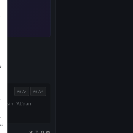
e
e
A-
A+
a
r
iyesini 'AL'dan
a
at