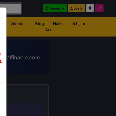
Oturum Aç
Üye Ol
z
Videolar
Blog
Halka
İletişim
Arz
z
z
iz
an
a
.