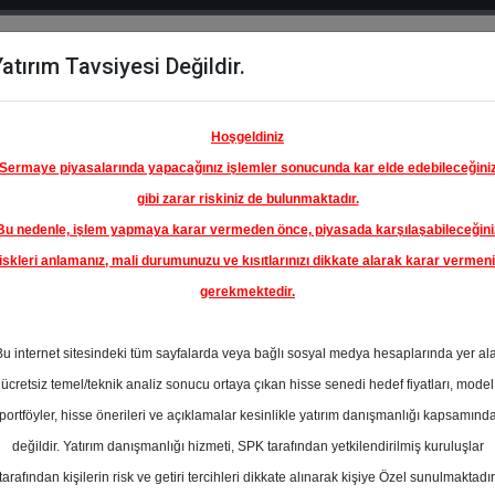
atırım Tavsiyesi Değildir.
del
Hisse
Öne
Raporlar
Partnerlerimi
y
Karşılaştır
Çıkanlar
Hoşgeldiniz
Sermaye piyasalarında yapacağınız işlemler sonucunda kar elde edebileceğini
gibi zarar riskiniz de bulunmaktadır.
Bu nedenle, işlem yapmaya karar vermeden önce, piyasada karşılaşabileceğini
iskleri anlamanız, mali durumunuzu ve kısıtlarınızı dikkate alarak karar vermen
gerekmektedir.
Bu internet sitesindeki tüm sayfalarda veya bağlı sosyal medya hesaplarında yer al
ücretsiz temel/teknik analiz sonucu ortaya çıkan hisse senedi hedef fiyatları, model
portföyler, hisse önerileri ve açıklamalar kesinlikle yatırım danışmanlığı kapsamınd
değildir. Yatırım danışmanlığı hizmeti, SPK tarafından yetkilendirilmiş kuruluşlar
aporlar
Tacirler Yatırım
Rapor Detay
tarafından kişilerin risk ve getiri tercihleri dikkate alınarak kişiye Özel sunulmaktadır