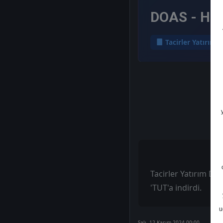
DOAS - Hed
Tacirler Yatırım
Tacirler Yatırım Doğ
'TUT'a indirdi.
u
Salı, 12 Kasım 2024 00:00