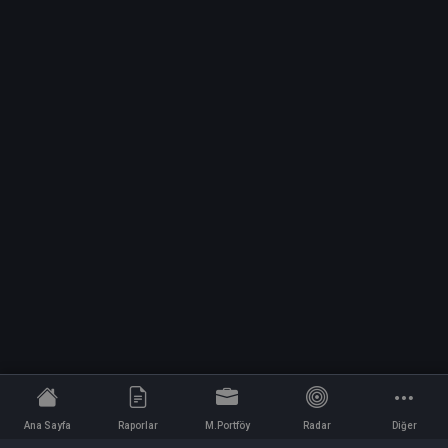
Ana Sayfa
Raporlar
M.Portföy
Radar
Diğer