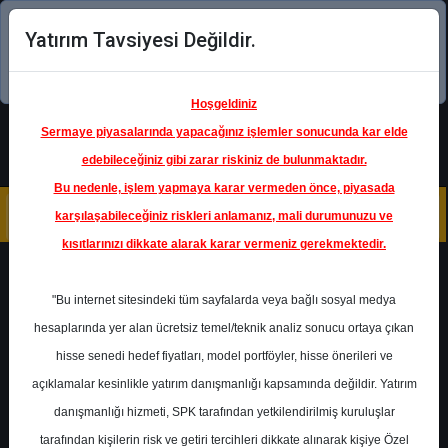
Yatırım Tavsiyesi Değildir.
Şimdi uygulamayı indirin!
Hoşgeldiniz
Sermaye piyasalarında yapacağınız işlemler sonucunda kar elde
edebileceğiniz gibi zarar riskiniz de bulunmaktadır.
Bu nedenle, işlem yapmaya karar vermeden önce, piyasada
karşılaşabileceğiniz riskleri anlamanız, mali durumunuzu ve
kısıtlarınızı dikkate alarak karar vermeniz gerekmektedir.
Geri Dön
"Bu internet sitesindeki tüm sayfalarda veya bağlı sosyal medya
hesaplarında yer alan ücretsiz temel/teknik analiz sonucu ortaya çıkan
Ana Sayfa
Raporlar
Halk Yatırım
hisse senedi hedef fiyatları, model portföyler, hisse önerileri ve
Rapor Detay
açıklamalar kesinlikle yatırım danışmanlığı kapsamında değildir. Yatırım
danışmanlığı hizmeti, SPK tarafından yetkilendirilmiş kuruluşlar
DOAS - Hedef Fiyat
tarafından kişilerin risk ve getiri tercihleri dikkate alınarak kişiye Özel