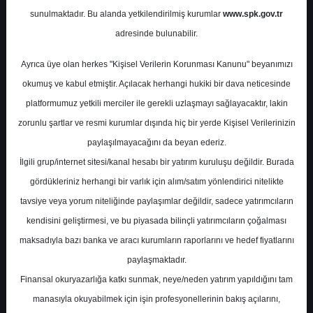
sunulmaktadır. Bu alanda yetkilendirilmiş kurumlar
www.spk.gov.tr
Halk Yatırım
03 Mart 2025
adresinde bulunabilir.
Ayrıca üye olan herkes "Kişisel Verilerin Korunması Kanunu" beyanımızı
okumuş ve kabul etmiştir. Açılacak herhangi hukiki bir dava neticesinde
platformumuz yetkili merciler ile gerekli uzlaşmayı sağlayacaktır, lakin
zorunlu şartlar ve resmi kurumlar dışında hiç bir yerde Kişisel Verilerinizin
paylaşılmayacağını da beyan ederiz.
İlgili grup/internet sitesi/kanal hesabı bir yatırım kuruluşu değildir. Burada
A-
A+
gördükleriniz herhangi bir varlık için alım/satım yönlendirici nitelikte
Halk Yatırım, DOAS-Doğuş Otomotiv için
tavsiye veya yorum niteliğinde paylaşımlar değildir, sadece yatırımcıların
hedef fiyatını 297,4 TL'den 226,1 TL'ye
kendisini geliştirmesi, ve bu piyasada bilinçli yatırımcıların çoğalması
düşürdü, tavsiyesini "tut" olarak korudu
maksadıyla bazı banka ve aracı kurumların raporlarını ve hedef fiyatlarını
paylaşmaktadır.
Finansal okuryazarlığa katkı sunmak, neye/neden yatırım yapıldığını tam
Pazartesi, 03 Mart 2025 00:00
manasıyla okuyabilmek için işin profesyonellerinin bakış açılarını,