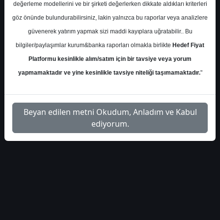
değerleme modellerini ve bir şirketi değerlerken dikkate aldıkları kriterleri
göz önünde bulundurabilirsiniz, lakin yalnızca bu raporlar veya analizlere
güvenerek yatırım yapmak sizi maddi kayıplara uğratabilir.. Bu
bilgiler/paylaşımlar kurum&banka raporları olmakla birlikte
Hedef Fiyat
1
Platformu kesinlikle alım/satım için bir tavsiye veya yorum
yapmamaktadır ve yine kesinlikle tavsiye niteliği taşımamaktadır.
"
Beyan edilen metni Okudum, Anladım ve Kabul
ediyorum.