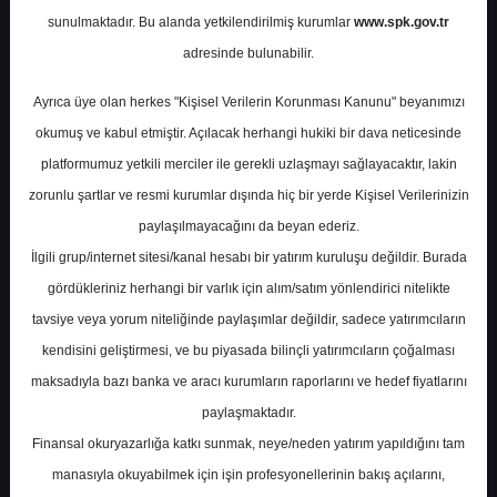
sunulmaktadır. Bu alanda yetkilendirilmiş kurumlar
www.spk.gov.tr
Şeker Yatırım
20 Ağustos 2025
adresinde bulunabilir.
Ayrıca üye olan herkes "Kişisel Verilerin Korunması Kanunu" beyanımızı
okumuş ve kabul etmiştir. Açılacak herhangi hukiki bir dava neticesinde
platformumuz yetkili merciler ile gerekli uzlaşmayı sağlayacaktır, lakin
zorunlu şartlar ve resmi kurumlar dışında hiç bir yerde Kişisel Verilerinizin
paylaşılmayacağını da beyan ederiz.
İlgili grup/internet sitesi/kanal hesabı bir yatırım kuruluşu değildir. Burada
A-
A+
gördükleriniz herhangi bir varlık için alım/satım yönlendirici nitelikte
Şeker Yatırım, DOAS-Doğuş Otomotiv için
tavsiye veya yorum niteliğinde paylaşımlar değildir, sadece yatırımcıların
hedef fiyatını 259.9 TL, tavsiyesini "al" olarak
kendisini geliştirmesi, ve bu piyasada bilinçli yatırımcıların çoğalması
korudu
maksadıyla bazı banka ve aracı kurumların raporlarını ve hedef fiyatlarını
paylaşmaktadır.
Finansal okuryazarlığa katkı sunmak, neye/neden yatırım yapıldığını tam
Çarşamba, 20 Ağustos 2025 00:00
manasıyla okuyabilmek için işin profesyonellerinin bakış açılarını,