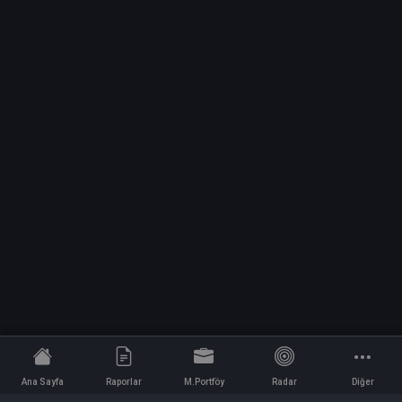
Ana Sayfa
Raporlar
M.Portföy
Radar
Diğer