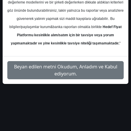
değerleme modellerini ve bir şirketi değerlerken dikkate aldıkları kriterleri
S.No
Dosya Adı
İndir
göz önünde bulundurabilirsiniz, lakin yalnızca bu raporlar veya analizlere
seker-yatirim-doas-hedef-
İlgili
güvenerek yatırım yapmak sizi maddi kayıplara uğratabilir.. Bu
1
fiyat-44033
Dosyayı İndir
bilgiler/paylaşımlar kurum&banka raporları olmakla birlikte
Hedef Fiyat
Platformu kesinlikle alım/satım için bir tavsiye veya yorum
yapmamaktadır ve yine kesinlikle tavsiye niteliği taşımamaktadır.
"
1
Beyan edilen metni Okudum, Anladım ve Kabul
ediyorum.