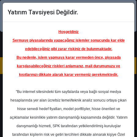
Yatırım Tavsiyesi Değildir.
Şimdi uygulamayı indirin!
Hoşgeldiniz
Sermaye piyasalarında yapacağınız işlemler sonucunda kar elde
edebileceğiniz gibi zarar riskiniz de bulunmaktadır.
Bu nedenle, işlem yapmaya karar vermeden önce, piyasada
karşılaşabileceğiniz riskleri anlamanız, mali durumunuzu ve
kısıtlarınızı dikkate alarak karar vermeniz gerekmektedir.
Geri Dön
"Bu internet sitesindeki tüm sayfalarda veya bağlı sosyal medya
hesaplarında yer alan ücretsiz temel/teknik analiz sonucu ortaya çıkan
Ana Sayfa
Raporlar
Şeker Yatırım
hisse senedi hedef fiyatları, model portföyler, hisse önerileri ve
Rapor Detay
açıklamalar kesinlikle yatırım danışmanlığı kapsamında değildir. Yatırım
danışmanlığı hizmeti, SPK tarafından yetkilendirilmiş kuruluşlar
DOAS - Hedef Fiyat
tarafından kişilerin risk ve getiri tercihleri dikkate alınarak kişiye Özel