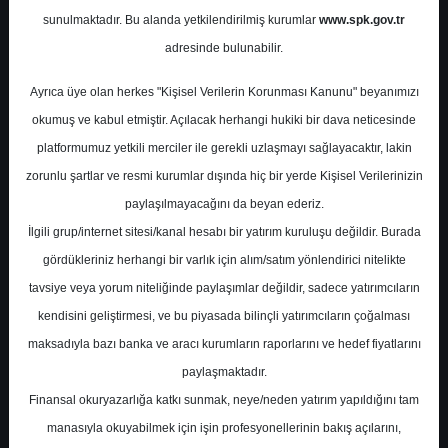
Fiyat
sunulmaktadır. Bu alanda yetkilendirilmiş kurumlar
www.spk.gov.tr
adresinde bulunabilir.
Deniz Yatırım
18 Mart 2024
Ayrıca üye olan herkes "Kişisel Verilerin Korunması Kanunu" beyanımızı
okumuş ve kabul etmiştir. Açılacak herhangi hukiki bir dava neticesinde
platformumuz yetkili merciler ile gerekli uzlaşmayı sağlayacaktır, lakin
zorunlu şartlar ve resmi kurumlar dışında hiç bir yerde Kişisel Verilerinizin
paylaşılmayacağını da beyan ederiz.
İlgili grup/internet sitesi/kanal hesabı bir yatırım kuruluşu değildir. Burada
gördükleriniz herhangi bir varlık için alım/satım yönlendirici nitelikte
A-
A+
tavsiye veya yorum niteliğinde paylaşımlar değildir, sadece yatırımcıların
kendisini geliştirmesi, ve bu piyasada bilinçli yatırımcıların çoğalması
Deniz Yatırım Doğuş Otomotiv için hedef
maksadıyla bazı banka ve aracı kurumların raporlarını ve hedef fiyatlarını
fiyatını 412,0 TL, tavsiyesini 'AL' olarak
paylaşmaktadır.
korudu.
Finansal okuryazarlığa katkı sunmak, neye/neden yatırım yapıldığını tam
manasıyla okuyabilmek için işin profesyonellerinin bakış açılarını,