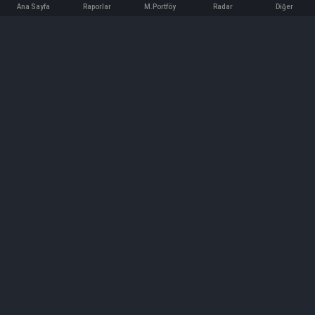
Ana Sayfa
Raporlar
M.Portföy
Radar
Diğer
İletişim
Bilgi ve Reklam için bizimle iletişime geçin!
iletisim@hedeffiyat.com.tr