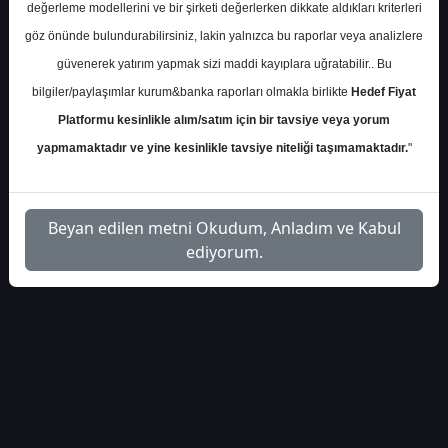
Pazartesi, 18 Mart 2024 00:00
değerleme modellerini ve bir şirketi değerlerken dikkate aldıkları kriterleri
göz önünde bulundurabilirsiniz, lakin yalnızca bu raporlar veya analizlere
S.No
Dosya Adı
İndir
güvenerek yatırım yapmak sizi maddi kayıplara uğratabilir.. Bu
bilgiler/paylaşımlar kurum&banka raporları olmakla birlikte
Hedef Fiyat
deniz-doas-hedeffiyat-
İlgili Dosyayı
1
Platformu kesinlikle alım/satım için bir tavsiye veya yorum
499201
İndir
yapmamaktadır ve yine kesinlikle tavsiye niteliği taşımamaktadır.
"
Beyan edilen metni Okudum, Anladım ve Kabul
ediyorum.
1