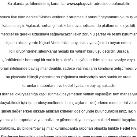
Bu alanda yetkilendirilmiş kurumlar
www.spk.gov.tr
adresinde bulunabilir.
ve Bankalar
Ayrıca üye olan herkes "Kişisel Verilerin Korunması Kanunu" beyanımızı okumuş v
03 Mart 2025
kabul etmiştir. Açılacak herhangi hukiki bir dava neticesinde platformumuz yetkili
merciler ile gerekli uzlaşmayı sağlayacaktır, lakin zorunlu şartlar ve resmi kurumlar
dışında hiç bir yerde Kişisel Verilerinizin paylaşılmayacağını da beyan ederiz.
İlgili grup/internet sitesi/kanal hesabı bir yatırım kuruluşu değildir. Burada
gördükleriniz herhangi bir varlık için alım/satım yönlendirici nitelikte tavsiye veya
yorum niteliğinde paylaşımlar değildir, sadece yatırımcıların kendisini geliştirmesi, v
bu piyasada bilinçli yatırımcıların çoğalması maksadıyla bazı banka ve aracı
kurumların raporlarını ve hedef fiyatlarını paylaşmaktadır.
Finansal okuryazarlığa katkı sunmak, neye/neden yatırım yapıldığını tam manasıyl
okuyabilmek için işin profesyonellerinin bakış açılarını, değerleme modellerini ve bi
ar: Yükselişin Arkasındaki Dinamikler
şirketi değerlerken dikkate aldıkları kriterleri göz önünde bulundurabilirsiniz, lakin
yalnızca bu raporlar veya analizlere güvenerek yatırım yapmak sizi maddi kayıplar
ğratabilir.. Bu bilgiler/paylaşımlar kurum&banka raporları olmakla birlikte
Hedef Fiy