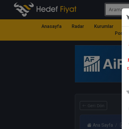
Y
Anasayfa
Radar
Kurumlar
Mo
Portfö
r
1
"
Geri Dön
Ana Sayfa
R