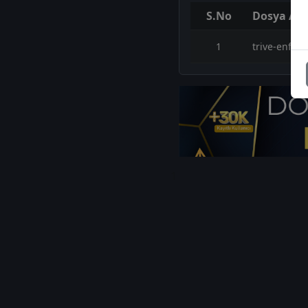
S.No
Dosya Adı
1
trive-enfla
1