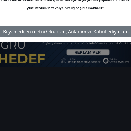
Platformu kesinlikle alım/satım için bir tavsiye veya yorum yapmamaktadır ve
yine kesinlikle tavsiye niteliği taşımamaktadır.
"
syon-ve-bankalar-piyasa-notu
İlg
Beyan edilen metni Okudum, Anladım ve Kabul ediyorum.