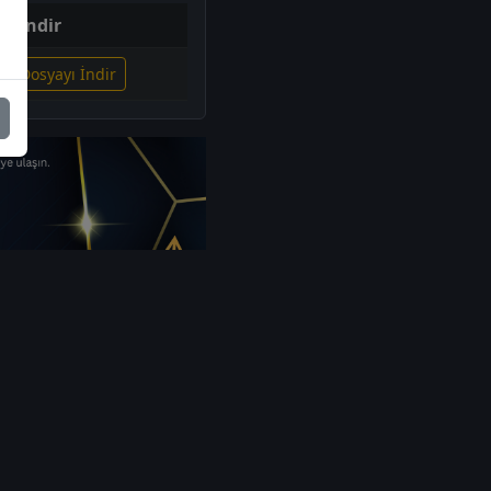
İndir
ili Dosyayı İndir