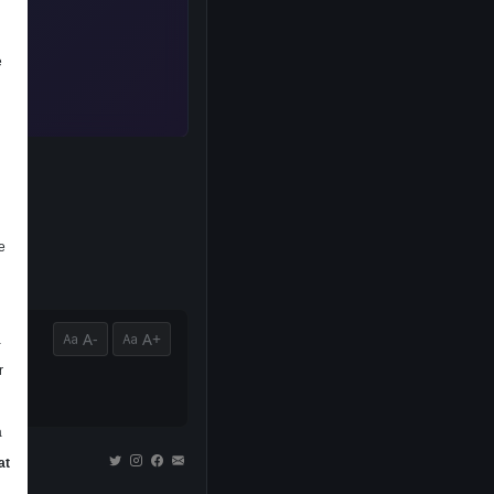
e
e
A-
A+
a
r
a
at