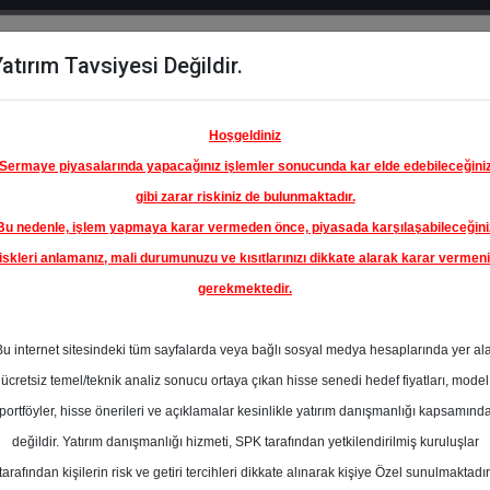
atırım Tavsiyesi Değildir.
del
Hisse
Öne
Raporlar
Partnerlerimi
y
Karşılaştır
Çıkanlar
Hoşgeldiniz
Sermaye piyasalarında yapacağınız işlemler sonucunda kar elde edebileceğini
gibi zarar riskiniz de bulunmaktadır.
Bu nedenle, işlem yapmaya karar vermeden önce, piyasada karşılaşabileceğini
iskleri anlamanız, mali durumunuzu ve kısıtlarınızı dikkate alarak karar vermen
gerekmektedir.
Bu internet sitesindeki tüm sayfalarda veya bağlı sosyal medya hesaplarında yer al
ücretsiz temel/teknik analiz sonucu ortaya çıkan hisse senedi hedef fiyatları, model
portföyler, hisse önerileri ve açıklamalar kesinlikle yatırım danışmanlığı kapsamınd
değildir. Yatırım danışmanlığı hizmeti, SPK tarafından yetkilendirilmiş kuruluşlar
aporlar
Trive Yatırım
Rapor Detay
tarafından kişilerin risk ve getiri tercihleri dikkate alınarak kişiye Özel sunulmaktadır