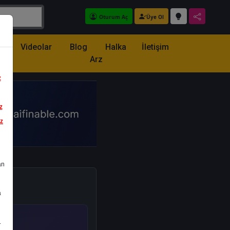
Oturum Aç
Üye Ol
z
Videolar
Blog
Halka
İletişim
Arz
z
z
iz
an
a
.