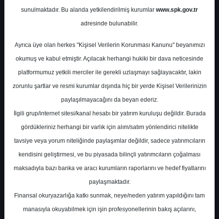
sunulmaktadır. Bu alanda yetkilendirilmiş kurumlar
www.spk.gov.tr
Şeker Yatırım
01 Ekim 2024
adresinde bulunabilir.
Ayrıca üye olan herkes "Kişisel Verilerin Korunması Kanunu" beyanımızı
okumuş ve kabul etmiştir. Açılacak herhangi hukiki bir dava neticesinde
platformumuz yetkili merciler ile gerekli uzlaşmayı sağlayacaktır, lakin
zorunlu şartlar ve resmi kurumlar dışında hiç bir yerde Kişisel Verilerinizin
paylaşılmayacağını da beyan ederiz.
İlgili grup/internet sitesi/kanal hesabı bir yatırım kuruluşu değildir. Burada
A-
A+
gördükleriniz herhangi bir varlık için alım/satım yönlendirici nitelikte
tavsiye veya yorum niteliğinde paylaşımlar değildir, sadece yatırımcıların
kendisini geliştirmesi, ve bu piyasada bilinçli yatırımcıların çoğalması
Salı, 01 Ekim 2024 00:00
maksadıyla bazı banka ve aracı kurumların raporlarını ve hedef fiyatlarını
paylaşmaktadır.
S.No
Dosya Adı
İndir
Finansal okuryazarlığa katkı sunmak, neye/neden yatırım yapıldığını tam
İlgili
manasıyla okuyabilmek için işin profesyonellerinin bakış açılarını,
seker-yatirim-eylul-ayi-