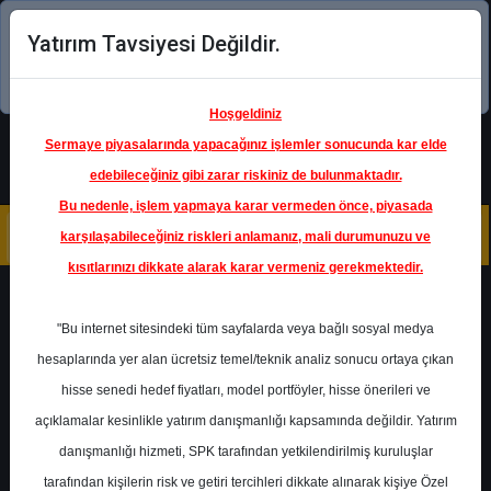
Yatırım Tavsiyesi Değildir.
Şimdi uygulamayı indirin!
Hoşgeldiniz
Sermaye piyasalarında yapacağınız işlemler sonucunda kar elde
edebileceğiniz gibi zarar riskiniz de bulunmaktadır.
Bu nedenle, işlem yapmaya karar vermeden önce, piyasada
karşılaşabileceğiniz riskleri anlamanız, mali durumunuzu ve
kısıtlarınızı dikkate alarak karar vermeniz gerekmektedir.
Geri Dön
"Bu internet sitesindeki tüm sayfalarda veya bağlı sosyal medya
hesaplarında yer alan ücretsiz temel/teknik analiz sonucu ortaya çıkan
Ana Sayfa
Raporlar
Şeker Yatırım
hisse senedi hedef fiyatları, model portföyler, hisse önerileri ve
Rapor Detay
açıklamalar kesinlikle yatırım danışmanlığı kapsamında değildir. Yatırım
danışmanlığı hizmeti, SPK tarafından yetkilendirilmiş kuruluşlar
Eylül Ayı - Strateji Raporu
tarafından kişilerin risk ve getiri tercihleri dikkate alınarak kişiye Özel