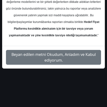
1
Dosyayı
değerleme modellerini ve bir şirketi değerlerken dikkate aldıkları kriterleri
strateji-raporu-4490332
İndir
göz önünde bulundurabilirsiniz, lakin yalnızca bu raporlar veya analizlere
güvenerek yatırım yapmak sizi maddi kayıplara uğratabilir.. Bu
bilgiler/paylaşımlar kurum&banka raporları olmakla birlikte
Hedef Fiyat
Platformu kesinlikle alım/satım için bir tavsiye veya yorum
yapmamaktadır ve yine kesinlikle tavsiye niteliği taşımamaktadır.
"
1
Beyan edilen metni Okudum, Anladım ve Kabul
ediyorum.