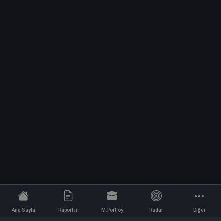
Ana Sayfa
Raporlar
M.Portföy
Radar
Diğer