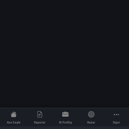
Ana Sayfa
Raporlar
M.Portföy
Radar
Diğer