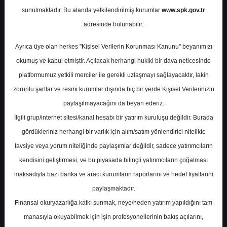
Sektörü 4Ç Kar Tahminleri
sunulmaktadır. Bu alanda yetkilendirilmiş kurumlar
www.spk.gov.tr
adresinde bulunabilir.
Garanti BBVA
27 Ocak 2024
Ayrıca üye olan herkes "Kişisel Verilerin Korunması Kanunu" beyanımızı
okumuş ve kabul etmiştir. Açılacak herhangi hukiki bir dava neticesinde
platformumuz yetkili merciler ile gerekli uzlaşmayı sağlayacaktır, lakin
zorunlu şartlar ve resmi kurumlar dışında hiç bir yerde Kişisel Verilerinizin
paylaşılmayacağını da beyan ederiz.
İlgili grup/internet sitesi/kanal hesabı bir yatırım kuruluşu değildir. Burada
gördükleriniz herhangi bir varlık için alım/satım yönlendirici nitelikte
A-
A+
tavsiye veya yorum niteliğinde paylaşımlar değildir, sadece yatırımcıların
kendisini geliştirmesi, ve bu piyasada bilinçli yatırımcıların çoğalması
Bankacılık Sektörü 4Ç23 Beklentiler
maksadıyla bazı banka ve aracı kurumların raporlarını ve hedef fiyatlarını
paylaşmaktadır.
Cumartesi, 27 Ocak 2024 00:00
Finansal okuryazarlığa katkı sunmak, neye/neden yatırım yapıldığını tam
manasıyla okuyabilmek için işin profesyonellerinin bakış açılarını,