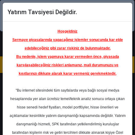
Yatırım Tavsiyesi Değildir.
Şimdi uygulamayı indirin!
Hoşgeldiniz
Sermaye piyasalarında yapacağınız işlemler sonucunda kar elde
edebileceğiniz gibi zarar riskiniz de bulunmaktadır.
Bu nedenle, işlem yapmaya karar vermeden önce, piyasada
karşılaşabileceğiniz riskleri anlamanız, mali durumunuzu ve
kısıtlarınızı dikkate alarak karar vermeniz gerekmektedir.
Geri Dön
"Bu internet sitesindeki tüm sayfalarda veya bağlı sosyal medya
hesaplarında yer alan ücretsiz temel/teknik analiz sonucu ortaya çıkan
Ana Sayfa
Raporlar
Garanti BBVA
hisse senedi hedef fiyatları, model portföyler, hisse önerileri ve
Rapor Detay
açıklamalar kesinlikle yatırım danışmanlığı kapsamında değildir. Yatırım
danışmanlığı hizmeti, SPK tarafından yetkilendirilmiş kuruluşlar
Garanti BBVA - Bankacılık
tarafından kişilerin risk ve getiri tercihleri dikkate alınarak kişiye Özel