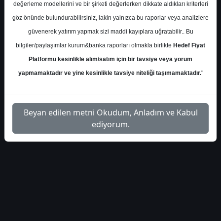
S.No
Dosya Adı
İndir
değerleme modellerini ve bir şirketi değerlerken dikkate aldıkları kriterleri
göz önünde bulundurabilirsiniz, lakin yalnızca bu raporlar veya analizlere
garanti-bbva-
İlgili Dosyayı
1
güvenerek yatırım yapmak sizi maddi kayıplara uğratabilir.. Bu
beklentiler
İndir
bilgiler/paylaşımlar kurum&banka raporları olmakla birlikte
Hedef Fiyat
Platformu kesinlikle alım/satım için bir tavsiye veya yorum
yapmamaktadır ve yine kesinlikle tavsiye niteliği taşımamaktadır.
"
1
Beyan edilen metni Okudum, Anladım ve Kabul
ediyorum.