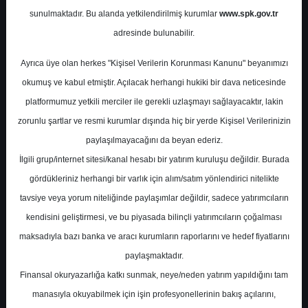
Portföyü 16.09.2023
sunulmaktadır. Bu alanda yetkilendirilmiş kurumlar
www.spk.gov.tr
adresinde bulunabilir.
Garanti BBVA
16 Eylül 2023
Ayrıca üye olan herkes "Kişisel Verilerin Korunması Kanunu" beyanımızı
okumuş ve kabul etmiştir. Açılacak herhangi hukiki bir dava neticesinde
platformumuz yetkili merciler ile gerekli uzlaşmayı sağlayacaktır, lakin
zorunlu şartlar ve resmi kurumlar dışında hiç bir yerde Kişisel Verilerinizin
paylaşılmayacağını da beyan ederiz.
İlgili grup/internet sitesi/kanal hesabı bir yatırım kuruluşu değildir. Burada
gördükleriniz herhangi bir varlık için alım/satım yönlendirici nitelikte
A-
A+
tavsiye veya yorum niteliğinde paylaşımlar değildir, sadece yatırımcıların
kendisini geliştirmesi, ve bu piyasada bilinçli yatırımcıların çoğalması
Model Portföyümüz son güncellememizi
maksadıyla bazı banka ve aracı kurumların raporlarını ve hedef fiyatlarını
yaptığımız 4 Eylül 2023 tarihinden itibaren
paylaşmaktadır.
BIST100 endeksinin %1.0 altında bir
Finansal okuryazarlığa katkı sunmak, neye/neden yatırım yapıldığını tam
performans gösterdi. Bu raporumuzla
manasıyla okuyabilmek için işin profesyonellerinin bakış açılarını,
BIMAS’ı model portföyümüze ekliyoruz.