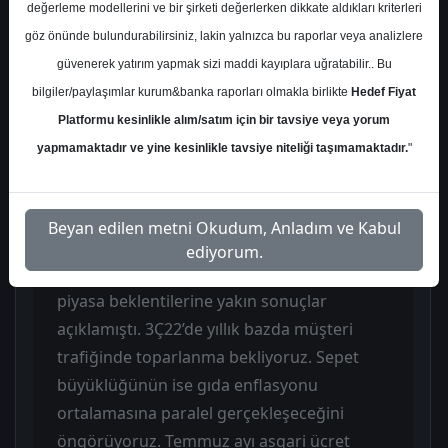
değerleme modellerini ve bir şirketi değerlerken dikkate aldıkları kriterleri
BIMAS’ı model portföye ekliyoruz. Gıda
göz önünde bulundurabilirsiniz, lakin yalnızca bu raporlar veya analizlere
perakendesini iki ana sebepten ötürü öne
güvenerek yatırım yapmak sizi maddi kayıplara uğratabilir.. Bu
çıkarmaya devam ediyoruz. Birincisi; 3Ç
bilgiler/paylaşımlar kurum&banka raporları olmakla birlikte
Hedef Fiyat
döneminde enflasyon yeniden yükseliyor
Platformu kesinlikle alım/satım için bir tavsiye veya yorum
(gıda enflasyonu 6A23: %53.9, 8A23: %72.9),
yapmamaktadır ve yine kesinlikle tavsiye niteliği taşımamaktadır.
"
ikincisi; enerji kalemi yıllık bazda FVAÖK
marjlarına destek oluyor. Son 1 ayda
BIST100 %2.8 getiri sağlarken, SOKM %19.0
Beyan edilen metni Okudum, Anladım ve Kabul
ve MGROS %7.0 yükselmiştir. BIMAS ise aynı
ediyorum.
dönemde %1.0 düşmüştür. BIMAS 2Ç23’te
piyasa beklentilerine yakın sonuçlar
açıklamıştı. 3Ç22’de yıllık bazda müşteri
trafiğinde toparlanma bekliyoruz. Sepet
büyüklüğünün ise gıda enflasyonu
ortalamasına paralel gerçekleşeceğini
öngörüyoruz. Temmuz ayı asgari ücret