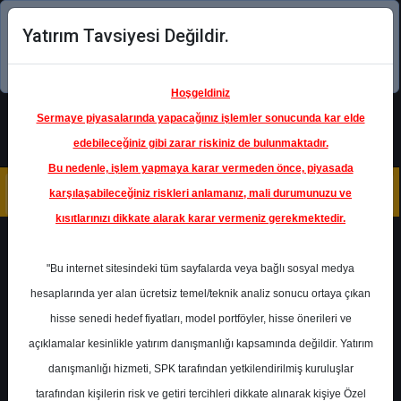
Yatırım Tavsiyesi Değildir.
Şimdi uygulamayı indirin!
Hoşgeldiniz
Sermaye piyasalarında yapacağınız işlemler sonucunda kar elde
edebileceğiniz gibi zarar riskiniz de bulunmaktadır.
Bu nedenle, işlem yapmaya karar vermeden önce, piyasada
karşılaşabileceğiniz riskleri anlamanız, mali durumunuzu ve
kısıtlarınızı dikkate alarak karar vermeniz gerekmektedir.
Geri Dön
"Bu internet sitesindeki tüm sayfalarda veya bağlı sosyal medya
hesaplarında yer alan ücretsiz temel/teknik analiz sonucu ortaya çıkan
Ana Sayfa
Raporlar
Garanti BBVA
hisse senedi hedef fiyatları, model portföyler, hisse önerileri ve
Rapor Detay
açıklamalar kesinlikle yatırım danışmanlığı kapsamında değildir. Yatırım
danışmanlığı hizmeti, SPK tarafından yetkilendirilmiş kuruluşlar
Garanti BBVA Model
tarafından kişilerin risk ve getiri tercihleri dikkate alınarak kişiye Özel