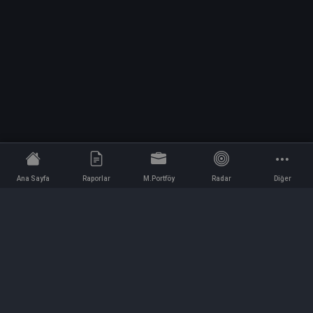
Ana Sayfa
Raporlar
M.Portföy
Radar
Diğer