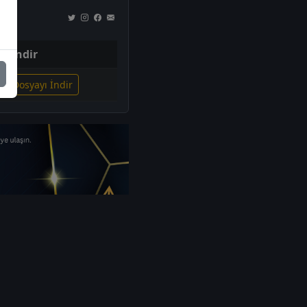
İndir
ili Dosyayı İndir