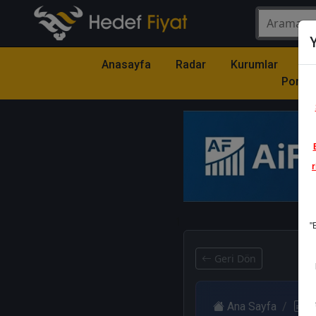
Y
Anasayfa
Radar
Kurumlar
Mo
Portfö
r
1
"
Geri Dön
Ana Sayfa
R