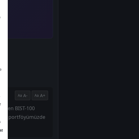
e
e
A-
A+
a
r
ibaren BIST-100
model portföyümüzde
a
at