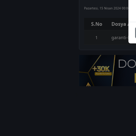
Pazartesi, 15 Nisan 2024 00:00
S.No
Dosya Adı
1
garanti-bbv
1