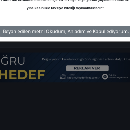
Platformu kesinlikle alım/satım için bir tavsiye veya yorum yapmamaktadır ve
yine kesinlikle tavsiye niteliği taşımamaktadır.
"
Beyan edilen metni Okudum, Anladım ve Kabul ediyorum.
a-model-portfoy-15-04-2024
İlg