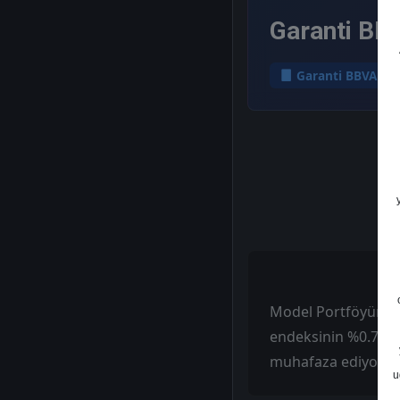
Garanti BB
Garanti BBVA
Model Portföyümüz 
endeksinin %0.7 al
muhafaza ediyoruz
u