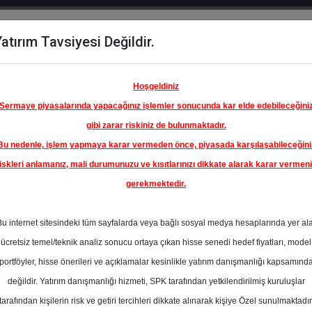
atırım Tavsiyesi Değildir.
del
Hisse
Öne
Raporlar
Partnerlerimi
y
Karşılaştır
Çıkanlar
Hoşgeldiniz
Sermaye piyasalarında yapacağınız işlemler sonucunda kar elde edebileceğini
gibi zarar riskiniz de bulunmaktadır.
Bu nedenle, işlem yapmaya karar vermeden önce, piyasada karşılaşabileceğini
iskleri anlamanız, mali durumunuzu ve kısıtlarınızı dikkate alarak karar vermen
gerekmektedir.
Bu internet sitesindeki tüm sayfalarda veya bağlı sosyal medya hesaplarında yer al
ücretsiz temel/teknik analiz sonucu ortaya çıkan hisse senedi hedef fiyatları, model
portföyler, hisse önerileri ve açıklamalar kesinlikle yatırım danışmanlığı kapsamınd
değildir. Yatırım danışmanlığı hizmeti, SPK tarafından yetkilendirilmiş kuruluşlar
aporlar
Garanti BBVA
Rapor Detay
tarafından kişilerin risk ve getiri tercihleri dikkate alınarak kişiye Özel sunulmaktadır