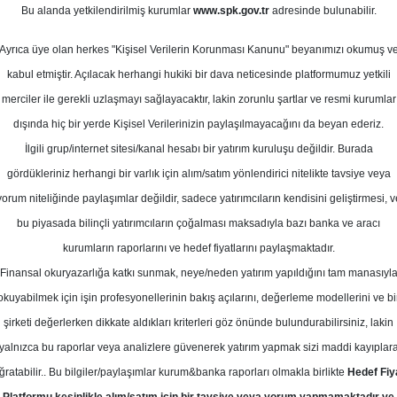
Bu alanda yetkilendirilmiş kurumlar
www.spk.gov.tr
adresinde bulunabilir.
VA - Model Portföyü
Ayrıca üye olan herkes "Kişisel Verilerin Korunması Kanunu" beyanımızı okumuş v
15 Nisan 2024
kabul etmiştir. Açılacak herhangi hukiki bir dava neticesinde platformumuz yetkili
merciler ile gerekli uzlaşmayı sağlayacaktır, lakin zorunlu şartlar ve resmi kurumlar
dışında hiç bir yerde Kişisel Verilerinizin paylaşılmayacağını da beyan ederiz.
İlgili grup/internet sitesi/kanal hesabı bir yatırım kuruluşu değildir. Burada
gördükleriniz herhangi bir varlık için alım/satım yönlendirici nitelikte tavsiye veya
yorum niteliğinde paylaşımlar değildir, sadece yatırımcıların kendisini geliştirmesi, v
bu piyasada bilinçli yatırımcıların çoğalması maksadıyla bazı banka ve aracı
kurumların raporlarını ve hedef fiyatlarını paylaşmaktadır.
Finansal okuryazarlığa katkı sunmak, neye/neden yatırım yapıldığını tam manasıyl
okuyabilmek için işin profesyonellerinin bakış açılarını, değerleme modellerini ve bi
son güncellememizi yaptığımız 25 Mart 2024 tarihinden it
şirketi değerlerken dikkate aldıkları kriterleri göz önünde bulundurabilirsiniz, lakin
tında bir performans gösterdi. Bu raporumuzla TKNSA’yı 
yalnızca bu raporlar veya analizlere güvenerek yatırım yapmak sizi maddi kayıplar
.
ğratabilir.. Bu bilgiler/paylaşımlar kurum&banka raporları olmakla birlikte
Hedef Fiy