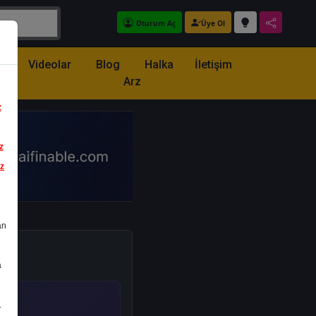
Oturum Aç
Üye Ol
z
Videolar
Blog
Halka
İletişim
Arz
z
z
iz
an
a
.