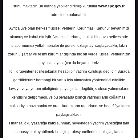
Araştırma Raporu
sunulmaktadır. Bu alanda yetkilendirilmiş kurumlar
www.spk.gov.tr
adresinde bulunabilir.
İlave Okumalar
08 Şubat 2025
Ayrıca üye olan herkes "Kişisel Verilerin Korunması Kanunu" beyanımızı
okumuş ve kabul etmiştir. Açılacak herhangi hukiki bir dava neticesinde
platformumuz yetkili merciler ile gerekli uzlaşmayı sağlayacaktır, lakin
zorunlu şartlar ve resmi kurumlar dışında hiç bir yerde Kişisel Verilerinizin
paylaşılmayacağını da beyan ederiz.
İlgili grup/internet sitesi/kanal hesabı bir yatırım kuruluşu değildir. Burada
gördükleriniz herhangi bir varlık için alım/satım yönlendirici nitelikte
A-
A+
tavsiye veya yorum niteliğinde paylaşımlar değildir, sadece yatırımcıların
kendisini geliştirmesi, ve bu piyasada bilinçli yatırımcıların çoğalması
Colliers Araştırma'nın hazırladığı
maksadıyla bazı banka ve aracı kurumların raporlarını ve hedef fiyatlarını
gayrimenkul piyasası araştırma raporu ile
paylaşmaktadır.
ülkemizdeki konut, AVM, depolama alanları,
Finansal okuryazarlığa katkı sunmak, neye/neden yatırım yapıldığını tam
turistik tesisler ve daha bir çok konu
manasıyla okuyabilmek için işin profesyonellerinin bakış açılarını,
hakkında bilgi sahibi olabilirsiniz.