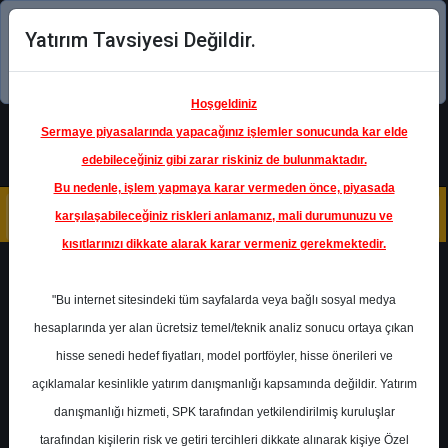
Yatırım Tavsiyesi Değildir.
Şimdi uygulamayı indirin!
Hoşgeldiniz
Sermaye piyasalarında yapacağınız işlemler sonucunda kar elde
edebileceğiniz gibi zarar riskiniz de bulunmaktadır.
Bu nedenle, işlem yapmaya karar vermeden önce, piyasada
karşılaşabileceğiniz riskleri anlamanız, mali durumunuzu ve
kısıtlarınızı dikkate alarak karar vermeniz gerekmektedir.
Geri Dön
"Bu internet sitesindeki tüm sayfalarda veya bağlı sosyal medya
hesaplarında yer alan ücretsiz temel/teknik analiz sonucu ortaya çıkan
Ana Sayfa
Raporlar
hisse senedi hedef fiyatları, model portföyler, hisse önerileri ve
İlave Okumalar
Rapor Detay
açıklamalar kesinlikle yatırım danışmanlığı kapsamında değildir. Yatırım
danışmanlığı hizmeti, SPK tarafından yetkilendirilmiş kuruluşlar
Gayrimenkul Piyasası
tarafından kişilerin risk ve getiri tercihleri dikkate alınarak kişiye Özel