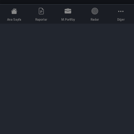
Ana Sayfa
Raporlar
M.Portföy
Radar
Diğer
İletişim
Bilgi ve Reklam için bizimle iletişime geçin!