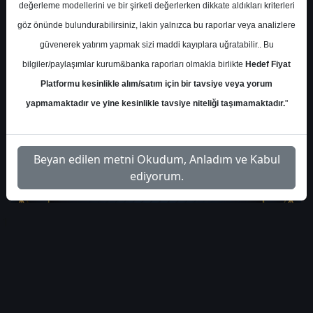
değerleme modellerini ve bir şirketi değerlerken dikkate aldıkları kriterleri
göz önünde bulundurabilirsiniz, lakin yalnızca bu raporlar veya analizlere
Cumartesi, 08 Şubat 2025 00:00
güvenerek yatırım yapmak sizi maddi kayıplara uğratabilir.. Bu
bilgiler/paylaşımlar kurum&banka raporları olmakla birlikte
Hedef Fiyat
S.No
Dosya Adı
İndir
Platformu kesinlikle alım/satım için bir tavsiye veya yorum
yapmamaktadır ve yine kesinlikle tavsiye niteliği taşımamaktadır.
"
gayrimenkul-piyasasi-
İlgili
1
arastirma-raporu
Dosyayı İndir
Beyan edilen metni Okudum, Anladım ve Kabul
ediyorum.
1