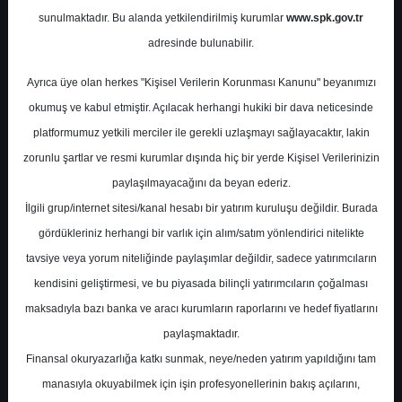
sunulmaktadır. Bu alanda yetkilendirilmiş kurumlar
www.spk.gov.tr
Deniz Yatırım
03 Haziran 2025
adresinde bulunabilir.
Ayrıca üye olan herkes "Kişisel Verilerin Korunması Kanunu" beyanımızı
okumuş ve kabul etmiştir. Açılacak herhangi hukiki bir dava neticesinde
platformumuz yetkili merciler ile gerekli uzlaşmayı sağlayacaktır, lakin
zorunlu şartlar ve resmi kurumlar dışında hiç bir yerde Kişisel Verilerinizin
paylaşılmayacağını da beyan ederiz.
İlgili grup/internet sitesi/kanal hesabı bir yatırım kuruluşu değildir. Burada
A-
A+
gördükleriniz herhangi bir varlık için alım/satım yönlendirici nitelikte
Günlük Bülten ve Şirket Haberleri
tavsiye veya yorum niteliğinde paylaşımlar değildir, sadece yatırımcıların
kendisini geliştirmesi, ve bu piyasada bilinçli yatırımcıların çoğalması
maksadıyla bazı banka ve aracı kurumların raporlarını ve hedef fiyatlarını
Salı, 03 Haziran 2025 00:00
paylaşmaktadır.
Finansal okuryazarlığa katkı sunmak, neye/neden yatırım yapıldığını tam
S.No
Dosya Adı
İndir
manasıyla okuyabilmek için işin profesyonellerinin bakış açılarını,