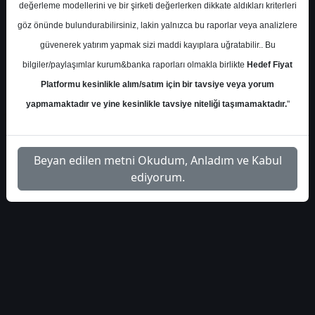
deniz-yatirim-gunluk-
İlgili
değerleme modellerini ve bir şirketi değerlerken dikkate aldıkları kriterleri
1
bulten-553827
Dosyayı İndir
göz önünde bulundurabilirsiniz, lakin yalnızca bu raporlar veya analizlere
güvenerek yatırım yapmak sizi maddi kayıplara uğratabilir.. Bu
bilgiler/paylaşımlar kurum&banka raporları olmakla birlikte
Hedef Fiyat
Platformu kesinlikle alım/satım için bir tavsiye veya yorum
yapmamaktadır ve yine kesinlikle tavsiye niteliği taşımamaktadır.
"
1
Beyan edilen metni Okudum, Anladım ve Kabul
ediyorum.