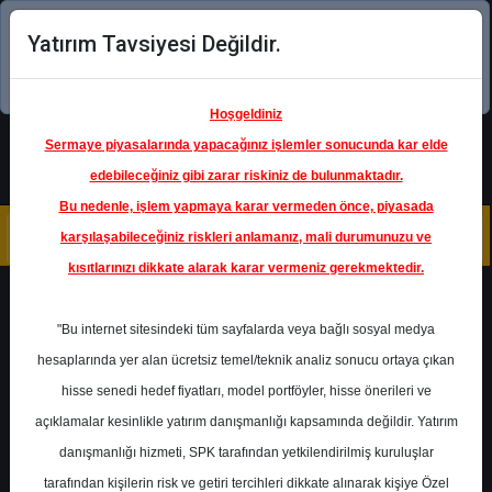
Yatırım Tavsiyesi Değildir.
Şimdi uygulamayı indirin!
Hoşgeldiniz
Sermaye piyasalarında yapacağınız işlemler sonucunda kar elde
edebileceğiniz gibi zarar riskiniz de bulunmaktadır.
Bu nedenle, işlem yapmaya karar vermeden önce, piyasada
karşılaşabileceğiniz riskleri anlamanız, mali durumunuzu ve
kısıtlarınızı dikkate alarak karar vermeniz gerekmektedir.
Geri Dön
"Bu internet sitesindeki tüm sayfalarda veya bağlı sosyal medya
hesaplarında yer alan ücretsiz temel/teknik analiz sonucu ortaya çıkan
Ana Sayfa
Raporlar
Deniz Yatırım
hisse senedi hedef fiyatları, model portföyler, hisse önerileri ve
Rapor Detay
açıklamalar kesinlikle yatırım danışmanlığı kapsamında değildir. Yatırım
danışmanlığı hizmeti, SPK tarafından yetkilendirilmiş kuruluşlar
Günlük Bülten
tarafından kişilerin risk ve getiri tercihleri dikkate alınarak kişiye Özel