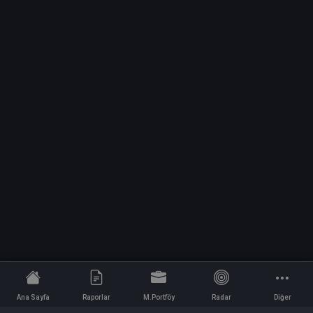
Ana Sayfa
Raporlar
M.Portföy
Radar
Diğer