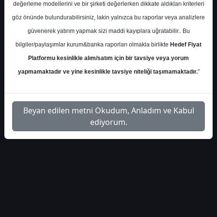
deniz-yatirim-gunluk-
İlgili
değerleme modellerini ve bir şirketi değerlerken dikkate aldıkları kriterleri
1
bulten-554821
Dosyayı İndir
göz önünde bulundurabilirsiniz, lakin yalnızca bu raporlar veya analizlere
güvenerek yatırım yapmak sizi maddi kayıplara uğratabilir.. Bu
bilgiler/paylaşımlar kurum&banka raporları olmakla birlikte
Hedef Fiyat
Platformu kesinlikle alım/satım için bir tavsiye veya yorum
yapmamaktadır ve yine kesinlikle tavsiye niteliği taşımamaktadır.
"
1
Beyan edilen metni Okudum, Anladım ve Kabul
ediyorum.