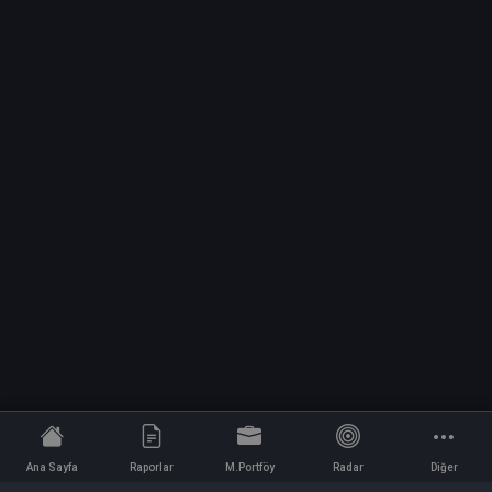
Ana Sayfa
Raporlar
M.Portföy
Radar
Diğer