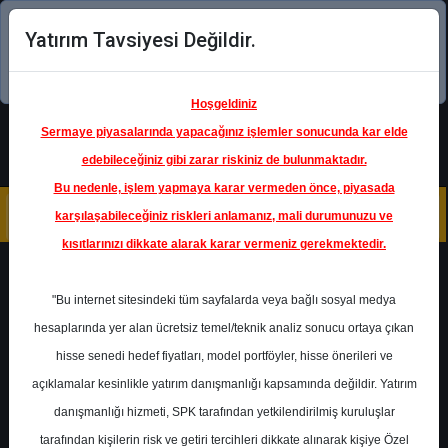
Yatırım Tavsiyesi Değildir.
Şimdi uygulamayı indirin!
Hoşgeldiniz
Sermaye piyasalarında yapacağınız işlemler sonucunda kar elde
edebileceğiniz gibi zarar riskiniz de bulunmaktadır.
Bu nedenle, işlem yapmaya karar vermeden önce, piyasada
karşılaşabileceğiniz riskleri anlamanız, mali durumunuzu ve
kısıtlarınızı dikkate alarak karar vermeniz gerekmektedir.
Geri Dön
"Bu internet sitesindeki tüm sayfalarda veya bağlı sosyal medya
hesaplarında yer alan ücretsiz temel/teknik analiz sonucu ortaya çıkan
Ana Sayfa
Raporlar
Deniz Yatırım
hisse senedi hedef fiyatları, model portföyler, hisse önerileri ve
Rapor Detay
açıklamalar kesinlikle yatırım danışmanlığı kapsamında değildir. Yatırım
danışmanlığı hizmeti, SPK tarafından yetkilendirilmiş kuruluşlar
Günlük Bülten
tarafından kişilerin risk ve getiri tercihleri dikkate alınarak kişiye Özel