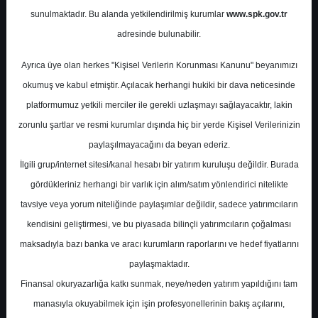
sunulmaktadır. Bu alanda yetkilendirilmiş kurumlar
www.spk.gov.tr
Deniz Yatırım
19 Haziran 2025
adresinde bulunabilir.
Ayrıca üye olan herkes "Kişisel Verilerin Korunması Kanunu" beyanımızı
okumuş ve kabul etmiştir. Açılacak herhangi hukiki bir dava neticesinde
platformumuz yetkili merciler ile gerekli uzlaşmayı sağlayacaktır, lakin
zorunlu şartlar ve resmi kurumlar dışında hiç bir yerde Kişisel Verilerinizin
paylaşılmayacağını da beyan ederiz.
İlgili grup/internet sitesi/kanal hesabı bir yatırım kuruluşu değildir. Burada
A-
A+
gördükleriniz herhangi bir varlık için alım/satım yönlendirici nitelikte
Günlük Bülten ve Şirket Haberleri
tavsiye veya yorum niteliğinde paylaşımlar değildir, sadece yatırımcıların
kendisini geliştirmesi, ve bu piyasada bilinçli yatırımcıların çoğalması
maksadıyla bazı banka ve aracı kurumların raporlarını ve hedef fiyatlarını
Perşembe, 19 Haziran 2025 00:00
paylaşmaktadır.
Finansal okuryazarlığa katkı sunmak, neye/neden yatırım yapıldığını tam
S.No
Dosya Adı
İndir
manasıyla okuyabilmek için işin profesyonellerinin bakış açılarını,