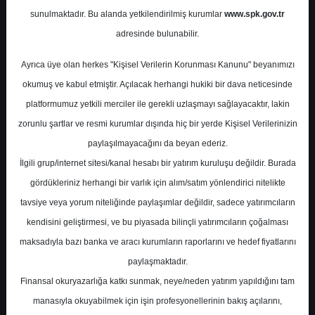
sunulmaktadır. Bu alanda yetkilendirilmiş kurumlar
www.spk.gov.tr
Tacirler Yatırım
22 Ağustos 2025
adresinde bulunabilir.
Ayrıca üye olan herkes "Kişisel Verilerin Korunması Kanunu" beyanımızı
okumuş ve kabul etmiştir. Açılacak herhangi hukiki bir dava neticesinde
platformumuz yetkili merciler ile gerekli uzlaşmayı sağlayacaktır, lakin
zorunlu şartlar ve resmi kurumlar dışında hiç bir yerde Kişisel Verilerinizin
paylaşılmayacağını da beyan ederiz.
İlgili grup/internet sitesi/kanal hesabı bir yatırım kuruluşu değildir. Burada
A-
A+
gördükleriniz herhangi bir varlık için alım/satım yönlendirici nitelikte
Günlük Bülten
tavsiye veya yorum niteliğinde paylaşımlar değildir, sadece yatırımcıların
kendisini geliştirmesi, ve bu piyasada bilinçli yatırımcıların çoğalması
maksadıyla bazı banka ve aracı kurumların raporlarını ve hedef fiyatlarını
Cuma, 22 Ağustos 2025 00:00
paylaşmaktadır.
Finansal okuryazarlığa katkı sunmak, neye/neden yatırım yapıldığını tam
S.No
Dosya Adı
İndir
manasıyla okuyabilmek için işin profesyonellerinin bakış açılarını,