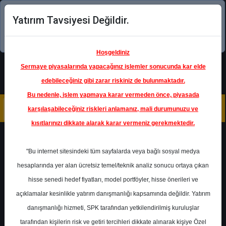
Yatırım Tavsiyesi Değildir.
Şimdi uygulamayı indirin!
Hoşgeldiniz
Sermaye piyasalarında yapacağınız işlemler sonucunda kar elde
edebileceğiniz gibi zarar riskiniz de bulunmaktadır.
Bu nedenle, işlem yapmaya karar vermeden önce, piyasada
karşılaşabileceğiniz riskleri anlamanız, mali durumunuzu ve
kısıtlarınızı dikkate alarak karar vermeniz gerekmektedir.
Geri Dön
"Bu internet sitesindeki tüm sayfalarda veya bağlı sosyal medya
hesaplarında yer alan ücretsiz temel/teknik analiz sonucu ortaya çıkan
Ana Sayfa
Raporlar
hisse senedi hedef fiyatları, model portföyler, hisse önerileri ve
Tacirler Yatırım
Rapor Detay
açıklamalar kesinlikle yatırım danışmanlığı kapsamında değildir. Yatırım
danışmanlığı hizmeti, SPK tarafından yetkilendirilmiş kuruluşlar
Günlük Bülten
tarafından kişilerin risk ve getiri tercihleri dikkate alınarak kişiye Özel