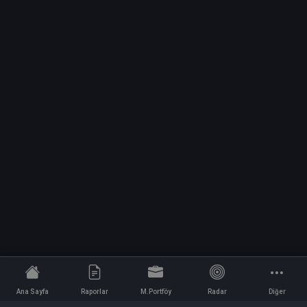
Ana Sayfa
Raporlar
M.Portföy
Radar
Diğer