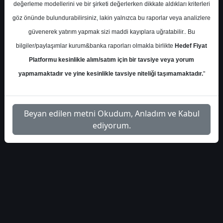
tacirler-yatirim-gunluk-
İlgili
değerleme modellerini ve bir şirketi değerlerken dikkate aldıkları kriterleri
1
bulten-4232
Dosyayı İndir
göz önünde bulundurabilirsiniz, lakin yalnızca bu raporlar veya analizlere
güvenerek yatırım yapmak sizi maddi kayıplara uğratabilir.. Bu
bilgiler/paylaşımlar kurum&banka raporları olmakla birlikte
Hedef Fiyat
Platformu kesinlikle alım/satım için bir tavsiye veya yorum
yapmamaktadır ve yine kesinlikle tavsiye niteliği taşımamaktadır.
"
1
Beyan edilen metni Okudum, Anladım ve Kabul
ediyorum.