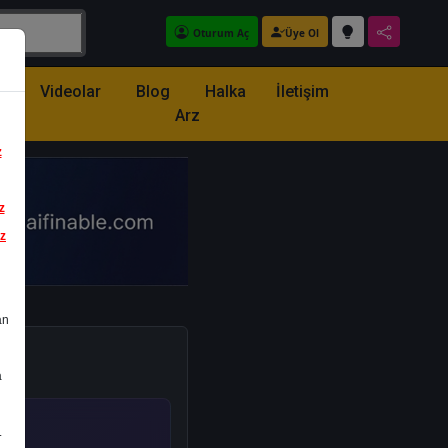
Oturum Aç
Üye Ol
z
Videolar
Blog
Halka
İletişim
Arz
z
z
iz
an
a
.