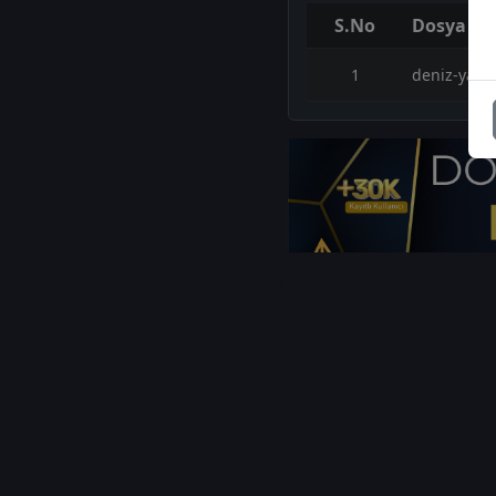
S.No
Dosya Ad
1
deniz-yati
1