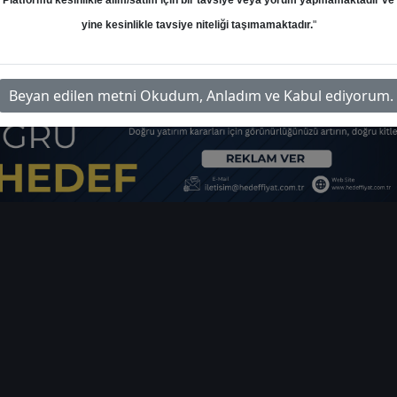
Platformu kesinlikle alım/satım için bir tavsiye veya yorum yapmamaktadır ve
ı
yine kesinlikle tavsiye niteliği taşımamaktadır.
"
rim-gunluk-bulten-54444
İlgi
Beyan edilen metni Okudum, Anladım ve Kabul ediyorum.