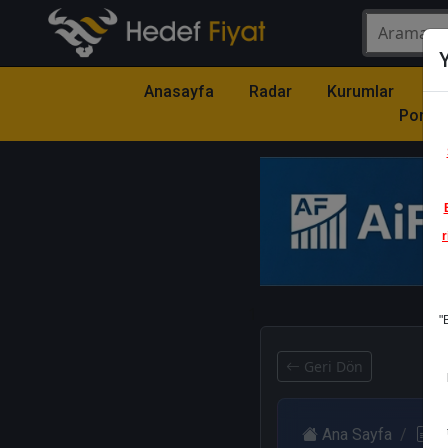
Y
Anasayfa
Radar
Kurumlar
Mo
Portfö
r
1
"
Geri Dön
Ana Sayfa
R