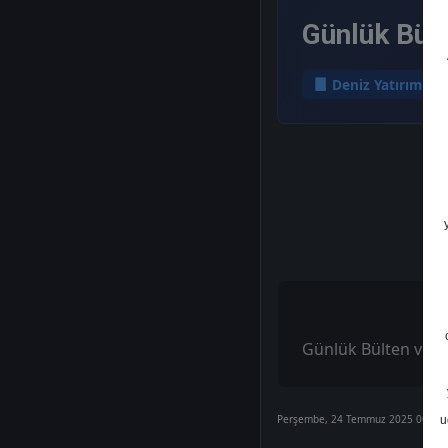
Günlük Bült
Deniz Yatırım
Günlük Bülten ve B
Perşembe, 24 Temmuz 2025 00:00
u