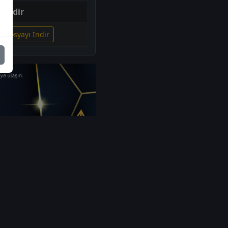
İndir
li Dosyayı İndir