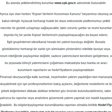
Bu alanda yetkilendirilmiş kurumlar
www.spk.gov.tr
adresinde bulunabilir.
en ve Bilanço Tahminleri
Ayrıca üye olan herkes "Kişisel Verilerin Korunması Kanunu" beyanımızı okumuş v
24 Temmuz 2025
kabul etmiştir. Açılacak herhangi hukiki bir dava neticesinde platformumuz yetkili
merciler ile gerekli uzlaşmayı sağlayacaktır, lakin zorunlu şartlar ve resmi kurumlar
dışında hiç bir yerde Kişisel Verilerinizin paylaşılmayacağını da beyan ederiz.
İlgili grup/internet sitesi/kanal hesabı bir yatırım kuruluşu değildir. Burada
gördükleriniz herhangi bir varlık için alım/satım yönlendirici nitelikte tavsiye veya
yorum niteliğinde paylaşımlar değildir, sadece yatırımcıların kendisini geliştirmesi, v
bu piyasada bilinçli yatırımcıların çoğalması maksadıyla bazı banka ve aracı
kurumların raporlarını ve hedef fiyatlarını paylaşmaktadır.
Finansal okuryazarlığa katkı sunmak, neye/neden yatırım yapıldığını tam manasıyl
okuyabilmek için işin profesyonellerinin bakış açılarını, değerleme modellerini ve bi
ilanço Tahminleri
şirketi değerlerken dikkate aldıkları kriterleri göz önünde bulundurabilirsiniz, lakin
yalnızca bu raporlar veya analizlere güvenerek yatırım yapmak sizi maddi kayıplar
ğratabilir.. Bu bilgiler/paylaşımlar kurum&banka raporları olmakla birlikte
Hedef Fiy