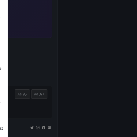
e
e
A-
A+
a
r
a
at