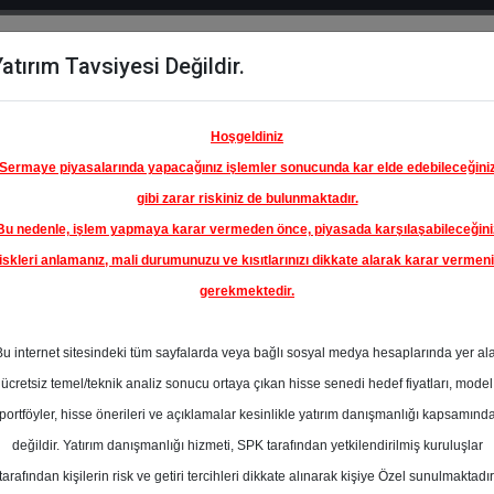
atırım Tavsiyesi Değildir.
del
Hisse
Öne
Raporlar
Partnerlerimi
y
Karşılaştır
Çıkanlar
Hoşgeldiniz
Sermaye piyasalarında yapacağınız işlemler sonucunda kar elde edebileceğini
gibi zarar riskiniz de bulunmaktadır.
Bu nedenle, işlem yapmaya karar vermeden önce, piyasada karşılaşabileceğini
iskleri anlamanız, mali durumunuzu ve kısıtlarınızı dikkate alarak karar vermen
gerekmektedir.
Bu internet sitesindeki tüm sayfalarda veya bağlı sosyal medya hesaplarında yer al
ücretsiz temel/teknik analiz sonucu ortaya çıkan hisse senedi hedef fiyatları, model
portföyler, hisse önerileri ve açıklamalar kesinlikle yatırım danışmanlığı kapsamınd
değildir. Yatırım danışmanlığı hizmeti, SPK tarafından yetkilendirilmiş kuruluşlar
aporlar
Deniz Yatırım
Rapor Detay
tarafından kişilerin risk ve getiri tercihleri dikkate alınarak kişiye Özel sunulmaktadır